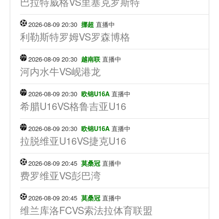
巴拉特威格VS里塞克罗斯特
2026-08-09 20:30
挪超
直播中
利勒斯特罗姆VS罗森博格
2026-08-09 20:30
越南联
直播中
河内水牛VS岘港龙
2026-08-09 20:30
欧锦U16A
直播中
希腊U16VS格鲁吉亚U16
2026-08-09 20:30
欧锦U16A
直播中
拉脱维亚U16VS捷克U16
2026-08-09 20:45
莫桑冠
直播中
费罗维亚VS彭巴湾
2026-08-09 20:45
莫桑冠
直播中
维兰库洛FCVS索法拉体育联盟