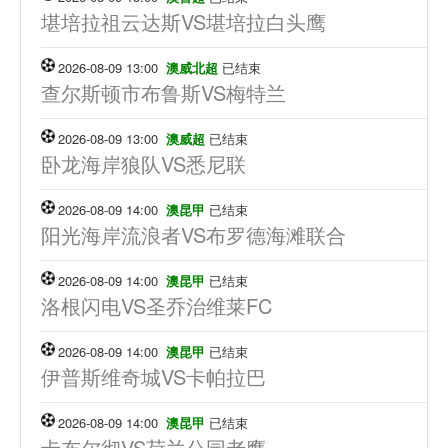
堪培拉祖云达斯VS堪培拉白头鹰
2026-08-09 13:00
澳威北超
已结束
查尔斯顿市布鲁斯VS梅特兰
2026-08-09 13:00
澳威超
已结束
卧龙海岸狼队VS悉尼联
2026-08-09 14:00
澳昆甲
已结束
阳光海岸流浪者VS布罗德海滩联合
2026-08-09 14:00
澳昆甲
已结束
洛根闪电VS圣乔治维莱FC
2026-08-09 14:00
澳昆甲
已结束
伊普斯维奇城VS卡帕拉巴
2026-08-09 14:00
澳昆甲
已结束
卡布尔彻VS荷兰公园老鹰