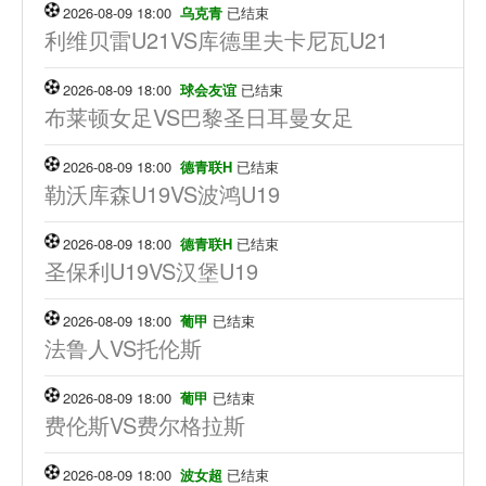
2026-08-09 18:00
乌克青
已结束
利维贝雷U21VS库德里夫卡尼瓦U21
2026-08-09 18:00
球会友谊
已结束
布莱顿女足VS巴黎圣日耳曼女足
2026-08-09 18:00
德青联H
已结束
勒沃库森U19VS波鸿U19
2026-08-09 18:00
德青联H
已结束
圣保利U19VS汉堡U19
2026-08-09 18:00
葡甲
已结束
法鲁人VS托伦斯
2026-08-09 18:00
葡甲
已结束
费伦斯VS费尔格拉斯
2026-08-09 18:00
波女超
已结束