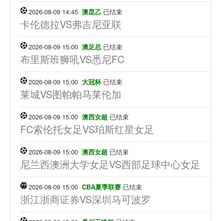
2026-08-09 14:45
澳昆乙
已结束
卡伦德拉VS弗吉尼亚联
2026-08-09 15:00
澳足总
已结束
布里斯班狮吼VS悉尼FC
2026-08-09 15:00
大冠杯
已结束
莱城VS图帕帕马莱伦加
2026-08-09 15:00
澳西女超
已结束
FC索伦托女足VS珀斯红星女足
2026-08-09 15:00
澳西女超
已结束
尼兰西澳洲大学女足VS西部足球中心女足
2026-08-09 15:00
CBA夏季联赛
已结束
浙江浙商证券VS深圳马可波罗