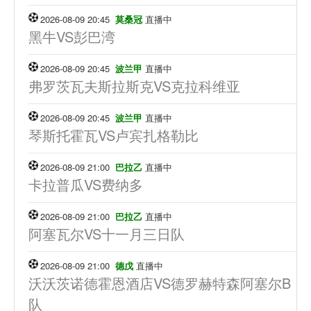
2026-08-09 20:45
莫桑冠
直播中
黑牛VS彭巴湾
2026-08-09 20:45
波兰甲
直播中
弗罗茨瓦夫斯拉斯克VS克拉科维亚
2026-08-09 20:45
波兰甲
直播中
琴斯托霍瓦VS卢宾扎格勒比
2026-08-09 21:00
巴拉乙
直播中
卡拉普瓜VS费纳多
2026-08-09 21:00
巴拉乙
直播中
阿塞瓦尔VS十一月三日队
2026-08-09 21:00
德戊
直播中
沃沃茨诺德霍恩酒店VS德罗赫特森阿塞尔B
队