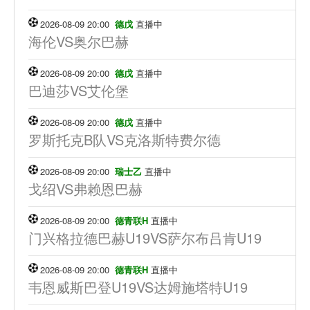
2026-08-09 20:00
德戊
直播中
海伦VS奥尔巴赫
2026-08-09 20:00
德戊
直播中
巴迪莎VS艾伦堡
2026-08-09 20:00
德戊
直播中
罗斯托克B队VS克洛斯特费尔德
2026-08-09 20:00
瑞士乙
直播中
戈绍VS弗赖恩巴赫
2026-08-09 20:00
德青联H
直播中
门兴格拉德巴赫U19VS萨尔布吕肯U19
2026-08-09 20:00
德青联H
直播中
韦恩威斯巴登U19VS达姆施塔特U19