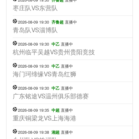
枣庄队VS东营队
2026-08-09 19:30
齐鲁超
直播中
青岛队VS淄博队
2026-08-09 19:30
中乙
直播中
杭州临平吴越VS贵州贵阳竞技
2026-08-09 19:30
中乙
直播中
海门珂缔缘VS青岛红狮
2026-08-09 19:30
中乙
直播中
广东铭途VS温州俱乐部德赛
2026-08-09 19:35
中超
直播中
重庆铜梁龙VS上海海港
2026-08-09 19:38
湘超
直播中