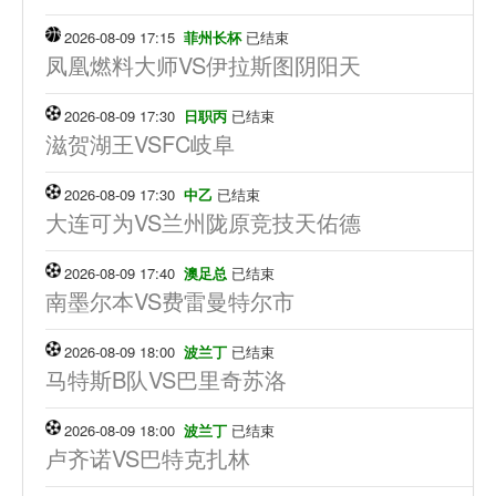
2026-08-09 17:15
菲州长杯
已结束
凤凰燃料大师VS伊拉斯图阴阳天
2026-08-09 17:30
日职丙
已结束
滋贺湖王VSFC岐阜
2026-08-09 17:30
中乙
已结束
大连可为VS兰州陇原竞技天佑德
2026-08-09 17:40
澳足总
已结束
南墨尔本VS费雷曼特尔市
2026-08-09 18:00
波兰丁
已结束
马特斯B队VS巴里奇苏洛
2026-08-09 18:00
波兰丁
已结束
卢齐诺VS巴特克扎林