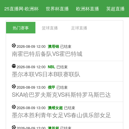
25直播网-欧洲杯
世界杯直播
欧洲杯直播
英超直播
热门赛事
篮球直播
足球直播
2026-08-09 12:00
澳塔锦
已结束
南霍巴特后备队VS霍巴特城
2026-08-09 12:00
NBL
已结束
墨尔本联VS日本B联赛联队
2026-08-09 13:00
俄甲
已结束
SKA哈巴罗夫斯克VS科斯特罗马斯巴达
2026-08-09 13:00
澳维女超
已结束
墨尔本胜利青年女足VS春山俱乐部女足
2026-08-09 13:00
澳首超
已结束