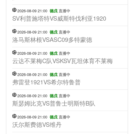
2026-08-09 21:00
德戊
直播中
SV利普施塔特VS威斯特伐利亚1920
2026-08-09 21:00
德戊
直播中
洛马斯林根VSASC09多特蒙德
2026-08-09 21:00
德戊
直播中
云达不莱梅C队VSKSV瓦坦体育不莱梅
2026-08-09 21:00
德戊
直播中
弗雷登1921VS希尔特鲁普
2026-08-09 21:00
德戊
直播中
斯瑟姆比克VS普鲁士明斯特B队
2026-08-09 21:00
德戊
直播中
沃尔斯费德VS维丹