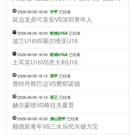
2026-08-09 18:00
中甲
已结束
延边龙鼎可喜安VS深圳青年人
2026-08-09 18:00
欧锦U16A
已结束
波兰U16VS塞尔维亚U16
2026-08-09 18:00
欧锦U16A
已结束
土耳其U16VS意大利U16
2026-08-09 18:15
荷甲
已结束
鹿特丹斯巴达VS费耶诺德
2026-08-09 18:15
荷乙
已结束
赫尔蒙德VS格拉夫夏普
2026-08-09 18:30
佛山西甲
已结束
顺德新青年VS三水乐民兴健力宝