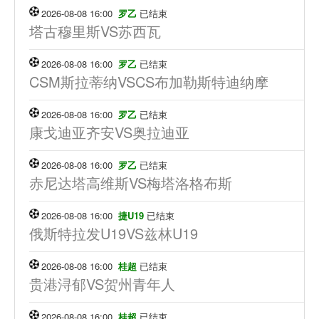
2026-08-08 16:00
罗乙
已结束
塔古穆里斯VS苏西瓦
2026-08-08 16:00
罗乙
已结束
CSM斯拉蒂纳VSCS布加勒斯特迪纳摩
2026-08-08 16:00
罗乙
已结束
康戈迪亚齐安VS奥拉迪亚
2026-08-08 16:00
罗乙
已结束
赤尼达塔高维斯VS梅塔洛格布斯
2026-08-08 16:00
捷U19
已结束
俄斯特拉发U19VS兹林U19
2026-08-08 16:00
桂超
已结束
贵港浔郁VS贺州青年人
2026-08-08 16:00
桂超
已结束