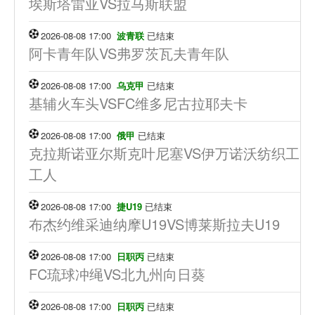
埃斯塔雷亚VS拉马斯联盟
2026-08-08 17:00
波青联
已结束
阿卡青年队VS弗罗茨瓦夫青年队
2026-08-08 17:00
乌克甲
已结束
基辅火车头VSFC维多尼古拉耶夫卡
2026-08-08 17:00
俄甲
已结束
克拉斯诺亚尔斯克叶尼塞VS伊万诺沃纺织工
工人
2026-08-08 17:00
捷U19
已结束
布杰约维采迪纳摩U19VS博莱斯拉夫U19
2026-08-08 17:00
日职丙
已结束
FC琉球冲绳VS北九州向日葵
2026-08-08 17:00
日职丙
已结束