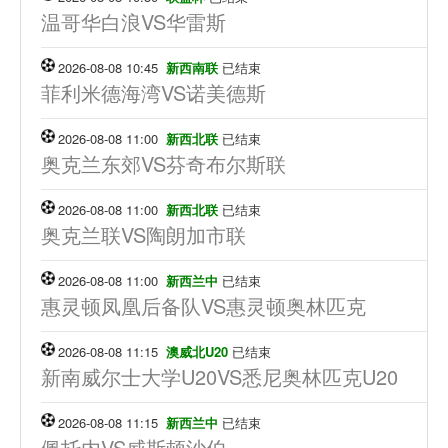
温哥华白浪VS华雷斯
2026-08-08 10:45
新西南联
已结束
菲利米德海湾VS诺美德斯
2026-08-08 11:00
新西北联
已结束
奥克兰东郊VS芬奇布尔斯联
2026-08-08 11:00
新西北联
已结束
奥克兰联VS陶朗加市联
2026-08-08 11:00
新西兰中
已结束
惠灵顿凤凰后备队VS惠灵顿奥林匹克
2026-08-08 11:15
澳威北U20
已结束
新南威尔士大学U20VS悉尼奥林匹克U20
2026-08-08 11:15
新西兰中
已结束
佩托内VS威斯顿沙伯