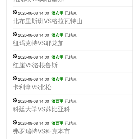
2026-08-08 14:00
澳布甲
已结束
北布里斯班VS格拉瓦特山
2026-08-08 14:00
澳布甲
已结束
纽玛克特VS耶龙加
2026-08-08 14:00
澳布甲
已结束
红崖VS洛根鲁斯
2026-08-08 14:00
澳布甲
已结束
卡利拿VS北松
2026-08-08 14:00
澳西甲
已结束
科廷大学VS苏比亚科
2026-08-08 14:00
澳西甲
已结束
弗罗瑞特VS科克本市