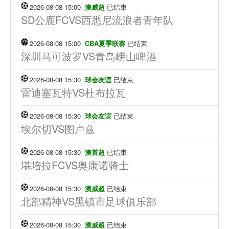
2026-08-08 15:00
澳威超
已结束
SD公鹿FCVS西悉尼流浪者青年队
2026-08-08 15:00
CBA夏季联赛
已结束
深圳马可波罗VS青岛崂山啤酒
2026-08-08 15:30
球会友谊
已结束
雷迪塞瓦特VS杜布拉瓦
2026-08-08 15:30
球会友谊
已结束
埃尔切VS图卢兹
2026-08-08 15:30
澳首超
已结束
堪培拉FCVS奥康诺骑士
2026-08-08 15:30
澳威超
已结束
北部精神VS黑镇市足球俱乐部
2026-08-08 15:30
澳威超
已结束