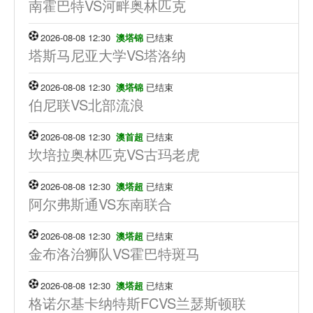
南霍巴特VS河畔奥林匹克
2026-08-08 12:30
澳塔锦
已结束
塔斯马尼亚大学VS塔洛纳
2026-08-08 12:30
澳塔锦
已结束
伯尼联VS北部流浪
2026-08-08 12:30
澳首超
已结束
坎培拉奥林匹克VS古玛老虎
2026-08-08 12:30
澳塔超
已结束
阿尔弗斯通VS东南联合
2026-08-08 12:30
澳塔超
已结束
金布洛治狮队VS霍巴特斑马
2026-08-08 12:30
澳塔超
已结束
格诺尔基卡纳特斯FCVS兰瑟斯顿联