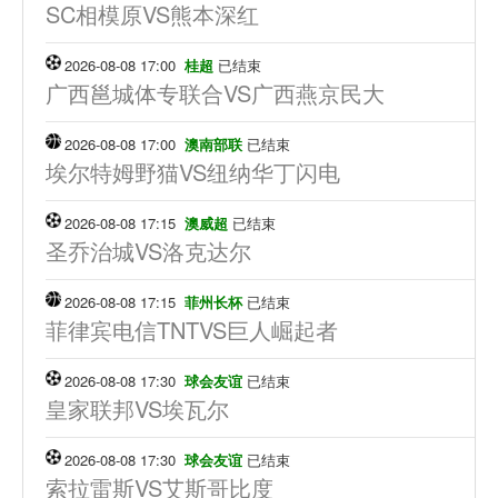
SC相模原VS熊本深红
2026-08-08 17:00
桂超
已结束
广西邕城体专联合VS广西燕京民大
2026-08-08 17:00
澳南部联
已结束
埃尔特姆野猫VS纽纳华丁闪电
2026-08-08 17:15
澳威超
已结束
圣乔治城VS洛克达尔
2026-08-08 17:15
菲州长杯
已结束
菲律宾电信TNTVS巨人崛起者
2026-08-08 17:30
球会友谊
已结束
皇家联邦VS埃瓦尔
2026-08-08 17:30
球会友谊
已结束
索拉雷斯VS艾斯哥比度