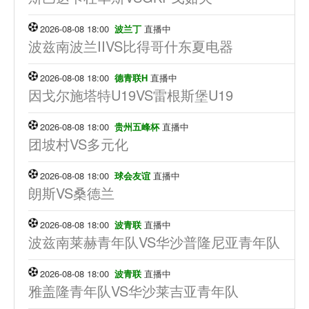
2026-08-08 18:00
波兰丁
直播中
波兹南波兰IIVS比得哥什东夏电器
2026-08-08 18:00
德青联H
直播中
因戈尔施塔特U19VS雷根斯堡U19
2026-08-08 18:00
贵州五峰杯
直播中
团坡村VS多元化
2026-08-08 18:00
球会友谊
直播中
朗斯VS桑德兰
2026-08-08 18:00
波青联
直播中
波兹南莱赫青年队VS华沙普隆尼亚青年队
2026-08-08 18:00
波青联
直播中
雅盖隆青年队VS华沙莱吉亚青年队