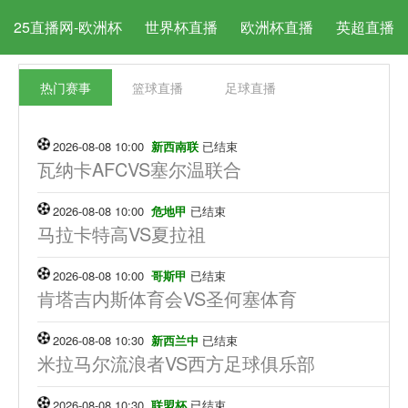
25直播网-欧洲杯
世界杯直播
欧洲杯直播
英超直播
热门赛事
篮球直播
足球直播
2026-08-08 10:00
新西南联
已结束
瓦纳卡AFCVS塞尔温联合
2026-08-08 10:00
危地甲
已结束
马拉卡特高VS夏拉祖
2026-08-08 10:00
哥斯甲
已结束
肯塔吉内斯体育会VS圣何塞体育
2026-08-08 10:30
新西兰中
已结束
米拉马尔流浪者VS西方足球俱乐部
2026-08-08 10:30
联盟杯
已结束