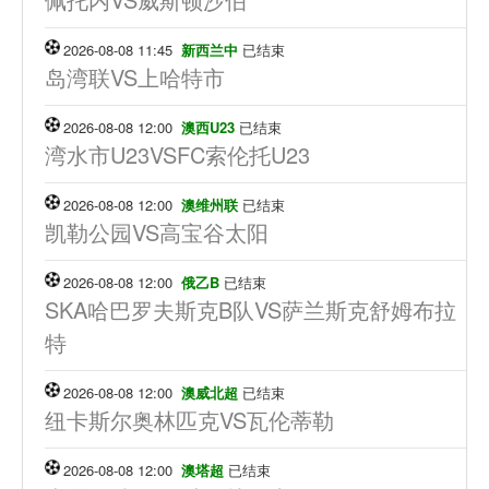
2026-08-08 11:45
新西兰中
已结束
岛湾联VS上哈特市
2026-08-08 12:00
澳西U23
已结束
湾水市U23VSFC索伦托U23
2026-08-08 12:00
澳维州联
已结束
凯勒公园VS高宝谷太阳
2026-08-08 12:00
俄乙B
已结束
SKA哈巴罗夫斯克B队VS萨兰斯克舒姆布拉
特
2026-08-08 12:00
澳威北超
已结束
纽卡斯尔奥林匹克VS瓦伦蒂勒
2026-08-08 12:00
澳塔超
已结束