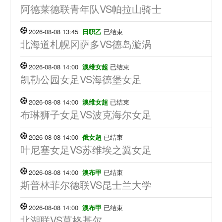
阿德莱德联青年队VS帕拉山骑士
2026-08-08 13:45
日职乙
已结束
北海道札幌冈萨多VS德岛漩涡
2026-08-08 14:00
澳维女超
已结束
凯勒公园女足VS海德堡女足
2026-08-08 14:00
澳维女超
已结束
布琳狮子女足VS波克海尔女足
2026-08-08 14:00
俄女超
已结束
叶尼塞女足VS苏维埃之翼女足
2026-08-08 14:00
澳布甲
已结束
斯普林菲尔德联VS昆士兰大学
2026-08-08 14:00
澳布甲
已结束
北湖联VS莫格基尔