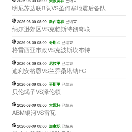
2026-08-09 08:00
美预备联
已结束
明尼苏达联B队VS圣何塞地震后备队
2026-08-09 08:00
新西南联
已结束
纳尔逊郊区VS克赖斯特彻奇联
2026-08-09 08:00
哥斯乙
已结束
格雷西亚市政VS克波斯坎布特
2026-08-09 08:00
尼拉甲
已结束
迪利安格恩VS兰乔桑塔纳FC
2026-08-09 08:00
哥斯甲
已结束
贝伦蝎子VS泽伦顿
2026-08-09 08:00
大冠杯
已结束
ABM银河VS雷瓦
2026-08-09 08:00
加拿职
已结束