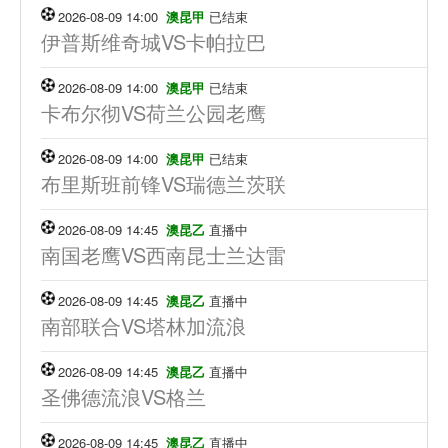
2026-08-09 14:00
澳昆甲
已结束
伊普斯维奇城VS卡帕拉巴
2026-08-09 14:00
澳昆甲
已结束
卡布尔彻VS荷兰公园老鹰
2026-08-09 14:00
澳昆甲
已结束
布里斯班前锋VS瑞德兰茨联
2026-08-09 14:45
澳昆乙
直播中
南国老鹰VS西南昆士兰达雷
2026-08-09 14:45
澳昆乙
直播中
南部联合VS塔林加流浪
2026-08-09 14:45
澳昆乙
直播中
圣佛德流浪VS格兰
2026-08-09 14:45
澳昆乙
直播中