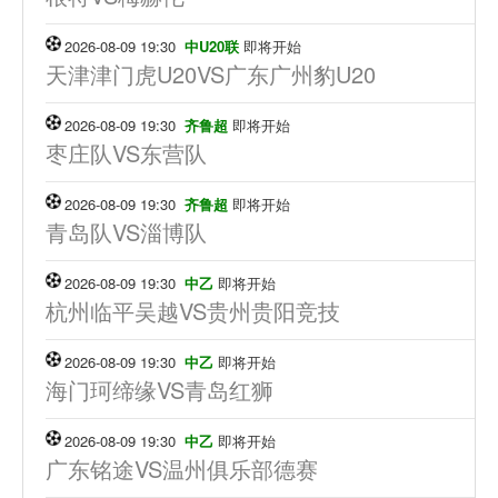
2026-08-09 19:30
中U20联
即将开始
天津津门虎U20VS广东广州豹U20
2026-08-09 19:30
齐鲁超
即将开始
枣庄队VS东营队
2026-08-09 19:30
齐鲁超
即将开始
青岛队VS淄博队
2026-08-09 19:30
中乙
即将开始
杭州临平吴越VS贵州贵阳竞技
2026-08-09 19:30
中乙
即将开始
海门珂缔缘VS青岛红狮
2026-08-09 19:30
中乙
即将开始
广东铭途VS温州俱乐部德赛