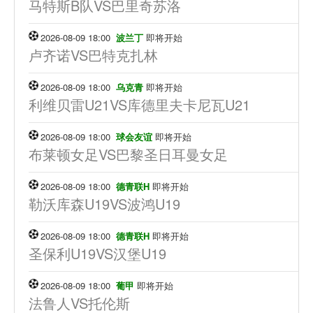
马特斯B队VS巴里奇苏洛
2026-08-09 18:00
波兰丁
即将开始
卢齐诺VS巴特克扎林
2026-08-09 18:00
乌克青
即将开始
利维贝雷U21VS库德里夫卡尼瓦U21
2026-08-09 18:00
球会友谊
即将开始
布莱顿女足VS巴黎圣日耳曼女足
2026-08-09 18:00
德青联H
即将开始
勒沃库森U19VS波鸿U19
2026-08-09 18:00
德青联H
即将开始
圣保利U19VS汉堡U19
2026-08-09 18:00
葡甲
即将开始
法鲁人VS托伦斯