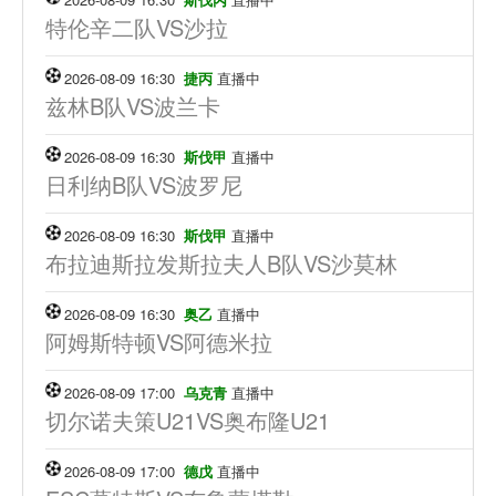
特伦辛二队VS沙拉
2026-08-09 16:30
捷丙
直播中
兹林B队VS波兰卡
2026-08-09 16:30
斯伐甲
直播中
日利纳B队VS波罗尼
2026-08-09 16:30
斯伐甲
直播中
布拉迪斯拉发斯拉夫人B队VS沙莫林
2026-08-09 16:30
奥乙
直播中
阿姆斯特顿VS阿德米拉
2026-08-09 17:00
乌克青
直播中
切尔诺夫策U21VS奥布隆U21
2026-08-09 17:00
德戊
直播中