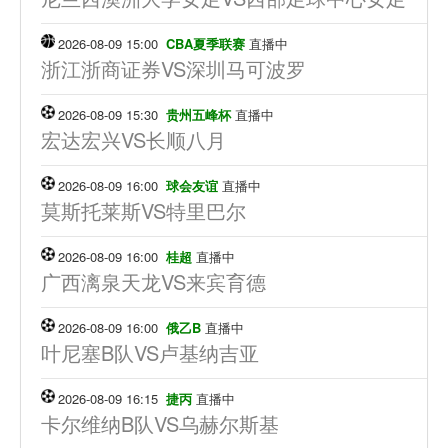
2026-08-09 15:00
CBA夏季联赛
直播中
浙江浙商证券VS深圳马可波罗
2026-08-09 15:30
贵州五峰杯
直播中
宏达宏兴VS长顺八月
2026-08-09 16:00
球会友谊
直播中
莫斯托莱斯VS特里巴尔
2026-08-09 16:00
桂超
直播中
广西漓泉天龙VS来宾育德
2026-08-09 16:00
俄乙B
直播中
叶尼塞B队VS卢基纳吉亚
2026-08-09 16:15
捷丙
直播中
卡尔维纳B队VS乌赫尔斯基