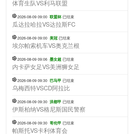
体育生队VS利马联盟
2026-08-09 09:00
联盟杯
已结束
瓜达拉哈拉VS达拉斯FC
2026-08-09 09:00
美冠
已结束
埃尔帕索机车VS奥克兰根
2026-08-09 09:06
墨女超
已结束
内卡萨女足VS美洲狮女足
2026-08-09 09:30
巴马甲
已结束
乌梅西特VSCD阿拉比
2026-08-09 09:30
洪都甲
已结束
伊斯柏纳VS格尼斯国民警察
2026-08-09 09:30
哥伦甲
已结束
帕斯托VS卡利体育会