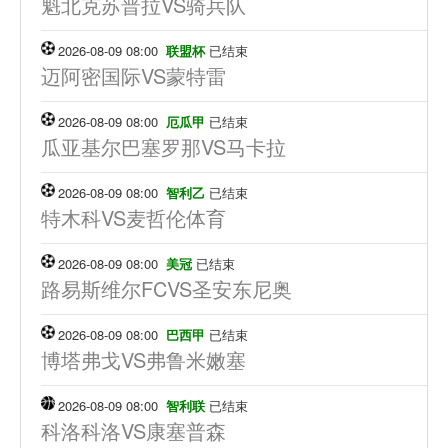
魁北克苏普拉VS骑兵队
2026-08-09 08:00
联盟杯
已结束
迈阿密国际VS蒙特雷
2026-08-09 08:00
厄瓜甲
已结束
瓜亚基尔巴塞罗那VS马卡拉
2026-08-09 08:00
智利乙
已结束
特木科VS麦哲伦体育
2026-08-09 08:00
美冠
已结束
路易斯维尔FCVS圣安东尼奥
2026-08-09 08:00
巴西甲
已结束
博塔弗戈VS弗鲁米嫩塞
2026-08-09 08:00
智利联
已结束
科洛科洛VS康塞普森