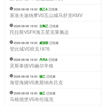
2026-08-08 19:00
俄乙A
已结束
基洛夫迪纳摩VS五山城马舒克KMV
2026-08-08 19:00
立陶乙
已结束
托拉斯VSFK海王星克莱佩达
2026-08-08 19:00
威冠联
已结束
登比城VS班戈1876
2026-08-08 19:00
丹丙A
已结束
灵斯泰德VS赫尔辛格
2026-08-08 19:00
德乙
已结束
海登海姆VS奥斯纳布吕克
2026-08-08 19:00
德乙
已结束
马格德堡VS布伦瑞克