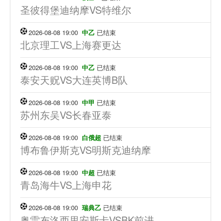
圣彼得堡迪纳摩VS特维尔
2026-08-08 19:00
中乙
已结束
北京理工VS上海赛更达
2026-08-08 19:00
中乙
已结束
泰安天贶VS大连英博B队
2026-08-08 19:00
中甲
已结束
苏州东吴VS长春亚泰
2026-08-08 19:00
白俄超
已结束
博布鲁伊斯克VS明斯克迪纳摩
2026-08-08 19:00
中超
已结束
青岛海牛VS上海申花
2026-08-08 19:00
瑞典乙
已结束
奥雷布洛西里安斯卡VSBK前进