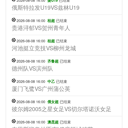
2026-08-08 16:00
捷U19
已结束
俄斯特拉发U19VS兹林U19
2026-08-08 16:00
桂超
已结束
贵港浔郁VS贺州青年人
2026-08-08 16:00
桂超
已结束
河池挺立竞技VS柳州龙城
2026-08-08 16:00
齐鲁超
已结束
德州队VS滨州队
2026-08-08 16:00
中乙
已结束
厦门飞鹭VS广州蒲公英
2026-08-08 16:00
俄女超
已结束
彼尔姆2005之星女足VS切尔塔诺沃女足
2026-08-08 16:00
澳昆超
已结束