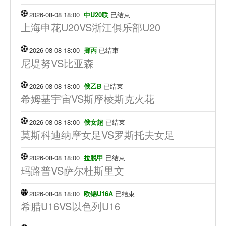
2026-08-08 18:00
中U20联
已结束
上海申花U20VS浙江俱乐部U20
2026-08-08 18:00
挪丙
已结束
尼堤努VS比亚森
2026-08-08 18:00
俄乙B
已结束
希姆基宇宙VS斯摩棱斯克火花
2026-08-08 18:00
俄女超
已结束
莫斯科迪纳摩女足VS罗斯托夫女足
2026-08-08 18:00
拉脱甲
已结束
玛路普VS萨尔杜斯里文
2026-08-08 18:00
欧锦U16A
已结束
希腊U16VS以色列U16