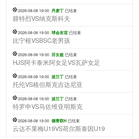
2026-08-08 19:00
丹麦丁
已结束
腓特烈VS纳克斯科夫
2026-08-08 19:00
球会友谊
已结束
比宁根VSBSC老男孩
2026-08-08 19:00
芬女超
已结束
HJS阿卡泰米阿女足VS瓦萨女足
2026-08-08 19:00
波兰丁
已结束
托伦VS格但斯克吉达尼亚
2026-08-08 19:00
波兰丁
已结束
特罗申VS马佐维亚明斯克
2026-08-08 19:00
德青联H
已结束
云达不莱梅U19VS荷尔斯泰因U19