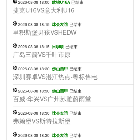
2026-08-08 18:00
欧锦U16A
已结束
捷克U16VS意大利U16
2026-08-08 18:15
球会友谊
已结束
里积斯堡男孩VSHEDW
2026-08-08 18:15
日职联
已结束
广岛三箭VS千叶市原
2026-08-08 18:30
佛山西甲
已结束
深圳赛卓VS湛江热点·粤标售电
2026-08-08 18:30
佛山西甲
已结束
百威·华兴VS广州苏雅蔚雨堂
2026-08-08 18:30
球会友谊
已结束
弗赖堡VS斯特拉斯堡
2026-08-08 18:30
球会友谊
已结束