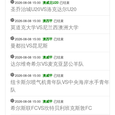
2026-08-08 15:00
澳威北U20
已结束
圣乔治城U20VS洛克达尔U20
2026-08-08 15:00
澳西甲
已结束
莫道克大学VS尼兰西澳洲大学
2026-08-08 15:00
澳西甲
已结束
曼都拉VS昆尼斯
2026-08-08 15:00
澳威甲
已结束
达尔维奇希尔VS麦克亚瑟公羊队
2026-08-08 15:00
澳威甲
已结束
纽卡斯尔喷气机青年队VS中央海岸水手青年
队
2026-08-08 15:00
澳威甲
已结束
希尔斯联FCVS坎特贝利班克斯敦FC