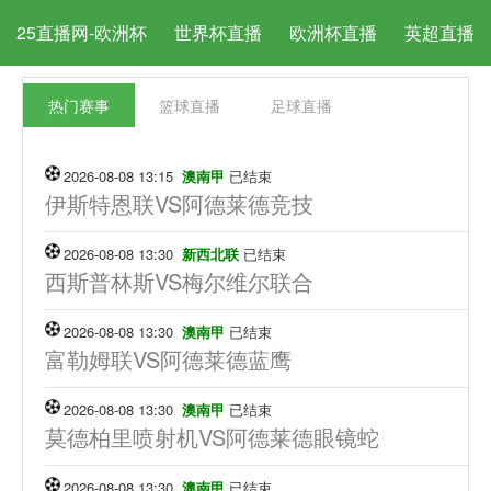
25直播网-欧洲杯
世界杯直播
欧洲杯直播
英超直播
热门赛事
篮球直播
足球直播
2026-08-08 13:15
澳南甲
已结束
伊斯特恩联VS阿德莱德竞技
2026-08-08 13:30
新西北联
已结束
西斯普林斯VS梅尔维尔联合
2026-08-08 13:30
澳南甲
已结束
富勒姆联VS阿德莱德蓝鹰
2026-08-08 13:30
澳南甲
已结束
莫德柏里喷射机VS阿德莱德眼镜蛇
2026-08-08 13:30
澳南甲
已结束