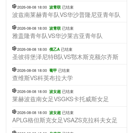
2026-08-08 18:00
波青联
已结束
波兹南莱赫青年队VS华沙普隆尼亚青年队
2026-08-08 18:00
波青联
已结束
雅盖隆青年队VS华沙莱吉亚青年队
2026-08-08 18:00
俄乙A
已结束
圣彼得堡泽尼特B队VS鄂木斯克额尔齐斯
2026-08-08 18:00
葡甲
已结束
查维斯VS科英布拉大学
2026-08-08 18:00
波女超
已结束
莱赫波兹南女足VSGKS卡托威斯女足
2026-08-08 18:00
波女超
已结束
APLG格但斯克女足VSAZS克拉科夫女足