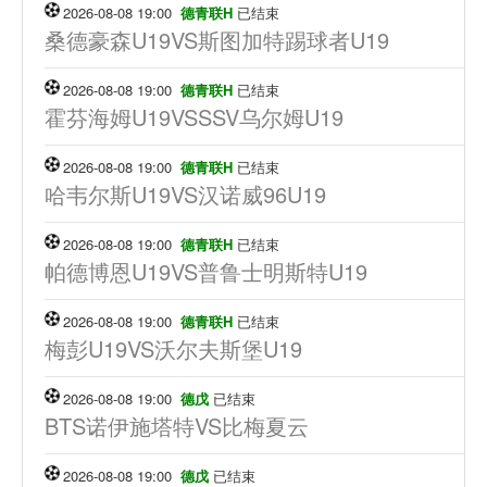
2026-08-08 19:00
德青联H
已结束
桑德豪森U19VS斯图加特踢球者U19
2026-08-08 19:00
德青联H
已结束
霍芬海姆U19VSSSV乌尔姆U19
2026-08-08 19:00
德青联H
已结束
哈韦尔斯U19VS汉诺威96U19
2026-08-08 19:00
德青联H
已结束
帕德博恩U19VS普鲁士明斯特U19
2026-08-08 19:00
德青联H
已结束
梅彭U19VS沃尔夫斯堡U19
2026-08-08 19:00
德戊
已结束
BTS诺伊施塔特VS比梅夏云
2026-08-08 19:00
德戊
已结束