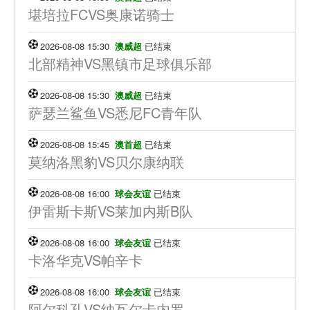
堪培拉FCVS奥康诺骑士
2026-08-08 15:30
澳威超
已结束
北部精神VS黑镇市足球俱乐部
2026-08-08 15:30
澳威超
已结束
萨瑟兰鲨鱼VS悉尼FC青年队
2026-08-08 15:45
澳首超
已结束
莫纳洛黑豹VS贝尔康纳联
2026-08-08 16:00
球会友谊
已结束
伊雷斯卡斯VS莱加内斯B队
2026-08-08 16:00
球会友谊
已结束
卡洛华克VS帕辛卡
2026-08-08 16:00
球会友谊
已结束
阿尔科孔VS纳瓦尔卡内罗