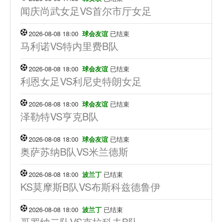
闻庆尚武女足VS首尔市厅女足
2026-08-08 18:00
球会友谊
已结束
马利诺VS特内里费B队
2026-08-08 18:00
球会友谊
已结束
利恩女足VS利尼史特朗女足
2026-08-08 18:00
球会友谊
已结束
泽勒特VS亨克B队
2026-08-08 18:00
球会友谊
已结束
奥萨苏纳B队VS米兰德斯
2026-08-08 18:00
波兰丁
已结束
KS莫摩斯B队VS布斯科兹德鲁伊
2026-08-08 18:00
波兰丁
已结束
哥罗纳二队VS克拉科夫B队