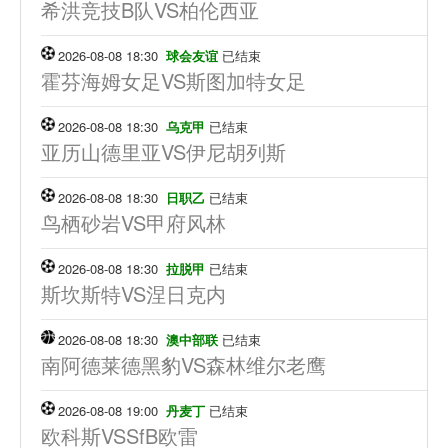
希洪竞技B队VS柏伦西亚
2026-08-08 18:30
球会友谊
已结束
霍芬海姆女足VS斯图加特女足
2026-08-08 18:30
乌克甲
已结束
亚历山德里亚VS伊尼胡列斯
2026-08-08 18:30
日职乙
已结束
鸟栖砂岩VS甲府风林
2026-08-08 18:30
拉脱甲
已结束
斯坎斯特VS涅日克内
2026-08-08 18:30
澳中部联
已结束
南阿德莱德黑豹VS森林维尔老鹰
2026-08-08 19:00
丹麦丁
已结束
欧科斯VSSfB欧雷