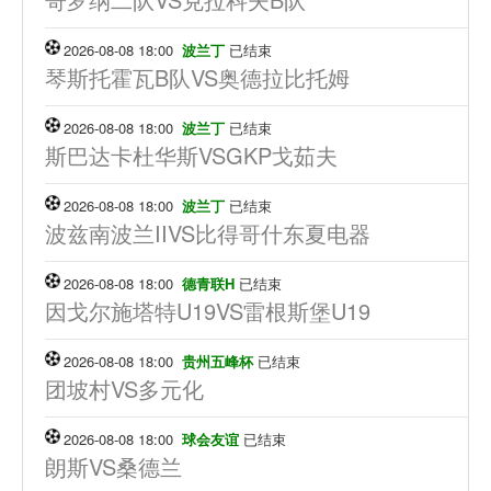
2026-08-08 18:00
波兰丁
已结束
琴斯托霍瓦B队VS奥德拉比托姆
2026-08-08 18:00
波兰丁
已结束
斯巴达卡杜华斯VSGKP戈茹夫
2026-08-08 18:00
波兰丁
已结束
波兹南波兰IIVS比得哥什东夏电器
2026-08-08 18:00
德青联H
已结束
因戈尔施塔特U19VS雷根斯堡U19
2026-08-08 18:00
贵州五峰杯
已结束
团坡村VS多元化
2026-08-08 18:00
球会友谊
已结束
朗斯VS桑德兰