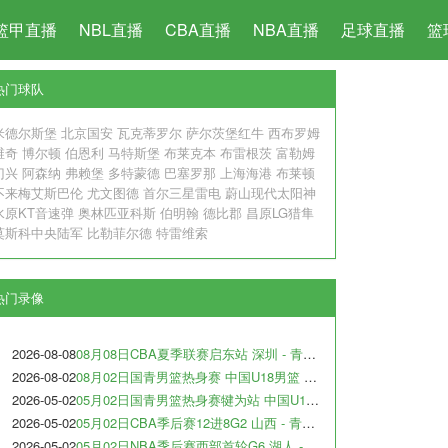
篮甲直播
NBL直播
CBA直播
NBA直播
足球直播
篮
热门球队
米德尔斯堡
北京国安
瓦克蒂罗尔
萨尔茨堡红牛
西布罗姆
维奇
博尔顿
伯恩利
马特斯堡
布莱克本
布雷根茨
富勒姆
门兴
阿森纳
弗赖堡
多特蒙德
巴塞罗那
上海海港
布莱顿
不来梅艾斯巴伦
尤文图德
首尔三星雷电
蔚山现代太阳神
水原KT音速弹
奥林匹亚科斯
伯明翰
德比郡
昌原LG猎隼
莫斯科中央陆军
比勒菲尔德
特雷维索
热门录像
2026-08-08
08月08日CBA夏季联赛启东站 深圳 - 青岛 全场录像
2026-08-02
08月02日国青男篮热身赛 中国U18男篮 - 纽纳华丁闪电队 全场录像
2026-05-02
05月02日国青男篮热身赛犍为站 中国U17男篮 - 犹他预科篮球队 全场录像
2026-05-02
05月02日CBA季后赛12进8G2 山西 - 青岛 全场录像
2026-05-02
05月02日NBA季后赛西部首轮G6 湖人 - 火箭 全场录像