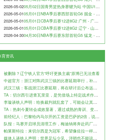
2026-05-02
05月02日国青男篮热身赛犍为站 中国U17男篮 - 阿尔法学院 全场录像
2026-05-01
05月01日NBA季后赛西部首轮G6 掘金 - 森林狼 全场录像
2026-05-01
05月01日CBA季后赛12进8G2 广州 - 广东 全场录像
2026-05-01
05月01日CBA季后赛12进8G2 辽宁 - 山东 全场录像
2026-04-30
04月30日NBA季后赛东部首轮G5 猛龙 - 骑士 全场录像
体育资讯
被删除？辽宁铁人官方“呼吁更换主裁”原博已无法查看
中超官方：浙江对阵武汉三镇的比赛延期举行，补赛时间另行通知
武汉三镇：客战浙江比赛延期，将在研讨后公布远征球迷的补偿方案
TA：切尔西引进查瓦里亚，是凭借场上特定战术作用被选中的即战力
李璇谈铁人声明：给换裁判就乱套了，可能会让其他裁判产生共情
TA：热刺今夏转会成效显著，通过成熟的青训、变现完成阵容迭代
前经纪人：巴黎给内马尔开的工资是巴萨的2倍，说到底还是钱
队报：马赛开启球员清理工作，梅迪纳将奔赴药厂，鲁利将加盟曼城
帕莱斯特拉：来切尔西是为冠军，希望像佐拉一样成为蓝军传奇
媒体人谈铁人声明：世界足坛少见，洋哨也不能说判罚就没问题