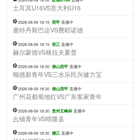
土耳其U16VS意大利U16
2026-08-09 18:15
荷甲
直播中
鹿特丹斯巴达VS费耶诺德
2026-08-09 18:15
荷乙
直播中
赫尔蒙德VS格拉夫夏普
2026-08-09 18:30
佛山西甲
直播中
顺德新青年VS三水乐民兴健力宝
2026-08-09 18:30
佛山西甲
直播中
广州花都蜀地红VS广东客家青年
2026-08-09 18:30
贵州五峰杯
直播中
幺铺青年VS晴隆县
2026-08-09 18:30
挪乙
直播中