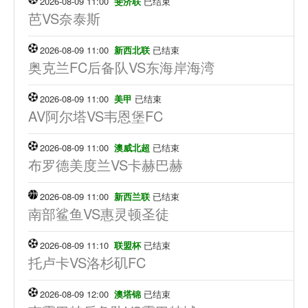
2026-08-09 11:00
斐济联
已结束
芭VS奈泰斯
2026-08-09 11:00
新西北联
已结束
奥克兰FC后备队VS东海岸海湾
2026-08-09 11:00
美甲
已结束
AV阿尔塔VS韦恩堡FC
2026-08-09 11:00
澳威北超
已结束
布罗德美度兰VS卡赫巴赫
2026-08-09 11:00
新西兰联
已结束
南部鲨鱼VS惠灵顿圣徒
2026-08-09 11:10
联盟杯
已结束
托卢卡VS洛杉矶FC
2026-08-09 12:00
澳塔锦
已结束