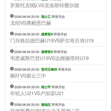
罗斯托克B队VS克洛斯特费尔德
2026-08-09 20:00
瑞士乙
即将开始
戈绍VS弗赖恩巴赫
2026-08-09 20:00
德青联H
即将开始
门兴格拉德巴赫U19VS萨尔布吕肯U19
2026-08-09 20:00
德青联H
即将开始
韦恩威斯巴登U19VS达姆施塔特U19
2026-08-09 20:00
贵州五峰杯
即将开始
枫叶VS紫云三中
2026-08-09 20:00
瑞士甲
即将开始
年轻人U21VS卢加诺U21
2026-08-09 20:00
德地区
即将开始
托德斯费尔德VS云达不莱梅二队