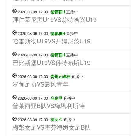
2026-08-09 17:00
德青联H
直播中
拜仁慕尼黑U19VS翁特哈兴U19
2026-08-09 17:00
德青联H
直播中
哈雷斯彻U19VS开姆尼茨U19
2026-08-09 17:00
德青联H
直播中
巴比斯堡U19VS科特布斯U19
2026-08-09 17:00
贵州五峰杯
直播中
罗甸足协VS晨风青年
2026-08-09 17:00
乌克甲
直播中
普莱西亚B队VS梅塔利斯特
2026-08-09 17:00
德女乙
直播中
梅彭女足VS霍芬海姆女足B队