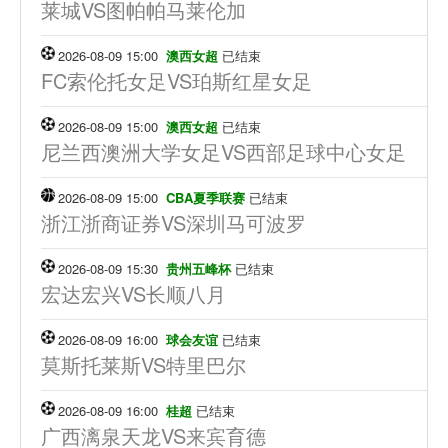
莱城VS图帕帕马莱伦加
2026-08-09 15:00
澳西女超
已结束
FC索伦托女足VS珀斯红星女足
2026-08-09 15:00
澳西女超
已结束
尼兰西澳洲大学女足VS西部足球中心女足
2026-08-09 15:00
CBA夏季联赛
已结束
浙江浙商证券VS深圳马可波罗
2026-08-09 15:30
贵州五峰杯
已结束
宏达宏兴VS长顺八月
2026-08-09 16:00
球会友谊
已结束
莫斯托莱斯VS特里巴尔
2026-08-09 16:00
桂超
已结束
广西漓泉天龙VS来宾育德