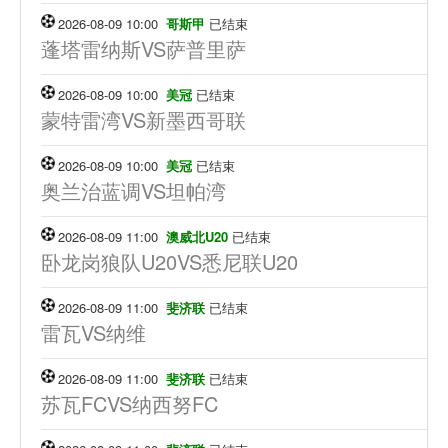
2026-08-09 10:00
哥斯甲
已结束
蓬塔雷纳斯VS萨普里萨
2026-08-09 10:00
美冠
已结束
蒙特雷湾VS新墨西哥联
2026-08-09 10:00
美冠
已结束
奥兰治蓝调VS坦帕湾
2026-08-09 11:00
澳威北U20
已结束
卧龙岗狼队U20VS悉尼联U20
2026-08-09 11:00
斐济联
已结束
雷瓦VS纳维
2026-08-09 11:00
斐济联
已结束
苏瓦FCVS纳西努FC