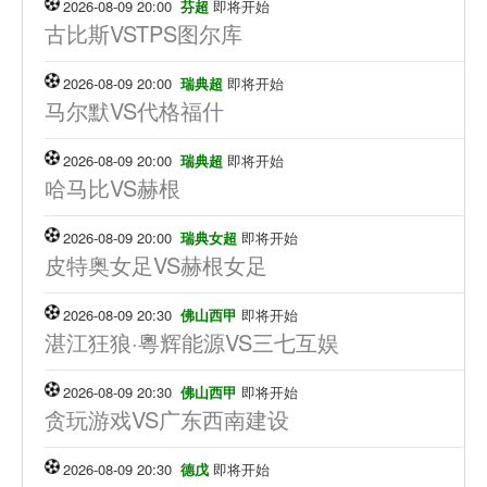
2026-08-09 20:00
芬超
即将开始
古比斯VSTPS图尔库
2026-08-09 20:00
瑞典超
即将开始
马尔默VS代格福什
2026-08-09 20:00
瑞典超
即将开始
哈马比VS赫根
2026-08-09 20:00
瑞典女超
即将开始
皮特奥女足VS赫根女足
2026-08-09 20:30
佛山西甲
即将开始
湛江狂狼·粵辉能源VS三七互娱
2026-08-09 20:30
佛山西甲
即将开始
贪玩游戏VS广东西南建设
2026-08-09 20:30
德戊
即将开始