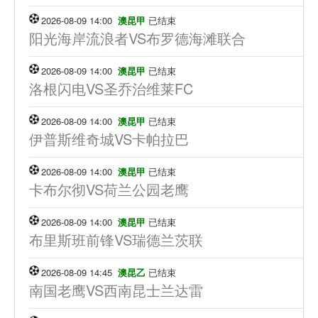
2026-08-09 14:00
澳昆甲
已结束
阳光海岸流浪者VS布罗德海滩联合
2026-08-09 14:00
澳昆甲
已结束
洛根闪电VS圣乔治维莱FC
2026-08-09 14:00
澳昆甲
已结束
伊普斯维奇城VS卡帕拉巴
2026-08-09 14:00
澳昆甲
已结束
卡布尔彻VS荷兰公园老鹰
2026-08-09 14:00
澳昆甲
已结束
布里斯班前锋VS瑞德兰茨联
2026-08-09 14:45
澳昆乙
已结束
南国老鹰VS西南昆士兰达雷