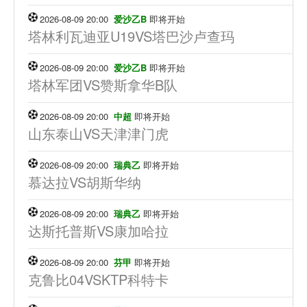
2026-08-09 20:00
爱沙乙B
即将开始
塔林利瓦迪亚U19VS塔巴沙卢查玛
2026-08-09 20:00
爱沙乙B
即将开始
塔林军团VS赞斯拿华B队
2026-08-09 20:00
中超
即将开始
山东泰山VS天津津门虎
2026-08-09 20:00
瑞典乙
即将开始
慕达拉VS胡斯华纳
2026-08-09 20:00
瑞典乙
即将开始
达斯托普斯VS康加哈拉
2026-08-09 20:00
芬甲
即将开始
克鲁比04VSKTP科特卡