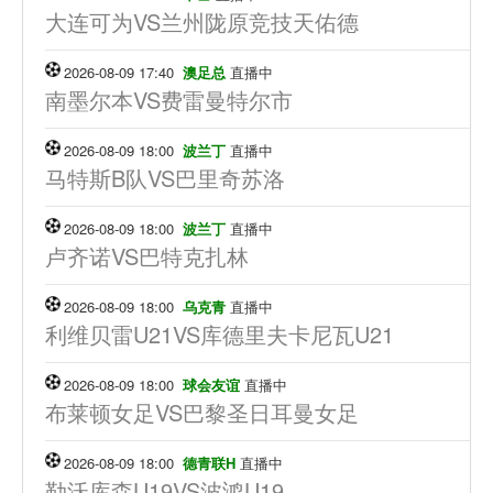
大连可为VS兰州陇原竞技天佑德
2026-08-09 17:40
澳足总
直播中
南墨尔本VS费雷曼特尔市
2026-08-09 18:00
波兰丁
直播中
马特斯B队VS巴里奇苏洛
2026-08-09 18:00
波兰丁
直播中
卢齐诺VS巴特克扎林
2026-08-09 18:00
乌克青
直播中
利维贝雷U21VS库德里夫卡尼瓦U21
2026-08-09 18:00
球会友谊
直播中
布莱顿女足VS巴黎圣日耳曼女足
2026-08-09 18:00
德青联H
直播中
勒沃库森U19VS波鸿U19