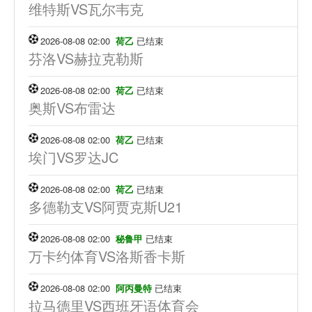
维特斯VS瓦尔韦克
2026-08-08 02:00
荷乙
已结束
芬洛VS赫拉克勒斯
2026-08-08 02:00
荷乙
已结束
奥斯VS布雷达
2026-08-08 02:00
荷乙
已结束
埃门VS罗达JC
2026-08-08 02:00
荷乙
已结束
多德勒支VS阿贾克斯U21
2026-08-08 02:00
秘鲁甲
已结束
万卡约体育VS洛斯香卡斯
2026-08-08 02:00
阿丙曼特
已结束
拉马德里VS西班牙语体育会