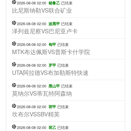
2026-08-08 02:00
秘鲁乙
已结束
比尼斯纳勒VS联合矿业
2026-08-08 02:00
波黑甲
已结束
泽列兹尼察VS巴尼亚卢卡
2026-08-08 02:00
匈甲
已结束
MTK布达佩斯VS普斯卡什学院
2026-08-08 02:00
罗甲
已结束
UTA阿拉德VS布加勒斯特快速
2026-08-08 02:00
黑山甲
已结束
莫纳尔VS蒂瓦特阿森纳
2026-08-08 02:00
荷甲
已结束
坎布尔VSSBV精英
2026-08-08 02:00
荷乙
已结束