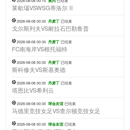
2026-08-08 00:15
奥丙
已结束
莱歇瑙VSWSG蒂洛尔 II
2026-08-08 00:30
丹麦丁
已结束
戈尔斯列夫VS耐拉石巴勒鲁普
2026-08-08 00:30
丹麦丁
已结束
FC南海岸VS根托福特
2026-08-08 00:30
丹麦丁
已结束
斯科修夫VS斯基奥德
2026-08-08 00:30
丹麦丁
已结束
塔恩比VS希利云
2026-08-08 00:30
球会友谊
已结束
马德里竞技女足VS查尔顿竞技女足
2026-08-08 00:30
球会友谊
已结束