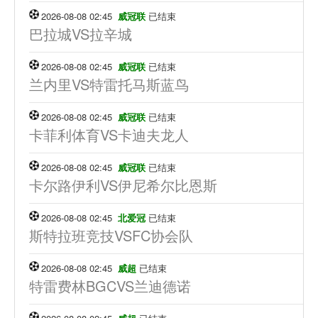
2026-08-08 02:45
威冠联
已结束
巴拉城VS拉辛城
2026-08-08 02:45
威冠联
已结束
兰内里VS特雷托马斯蓝鸟
2026-08-08 02:45
威冠联
已结束
卡菲利体育VS卡迪夫龙人
2026-08-08 02:45
威冠联
已结束
卡尔路伊利VS伊尼希尔比恩斯
2026-08-08 02:45
北爱冠
已结束
斯特拉班竞技VSFC协会队
2026-08-08 02:45
威超
已结束
特雷费林BGCVS兰迪德诺