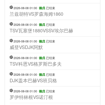
2026-08-08 01:00
德戊
已结束
兰兹胡特VS罗森海姆1860
2026-08-08 01:00
德戊
已结束
TSV瓦塞堡1880VSSV埃尔巴赫
2026-08-08 01:00
德戊
已结束
威登VSDJK阿默
2026-08-08 01:00
德戊
已结束
TSV科恩VS格罗斯巴多夫
2026-08-08 01:00
德戊
已结束
DJK盖本巴赫VS班贝格
2026-08-08 01:00
德戊
已结束
罗伊特林根VS诺汀根