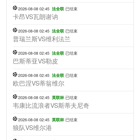
2026-08-08 02:45
法全联
已结束
卡昂VS瓦朗谢讷
2026-08-08 02:45
法全联
已结束
普瑞兰斯VS维利法兰
2026-08-08 02:45
法全联
已结束
巴斯蒂亚VS勒皮
2026-08-08 02:45
法全联
已结束
欧巴涅VS蒂翁维尔
2026-08-08 02:45
英联杯
已结束
韦康比流浪者VS斯蒂夫尼奇
2026-08-08 02:45
英联杯
已结束
狼队VS维尔港