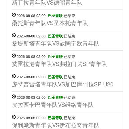
斯菲拉青年队VS德昭青年队
2026-08-08 02:00
巴圣青联
已结束
桑托斯青年队VS圣本托青年队
2026-08-08 02:00
巴圣青联
已结束
桑堤斯塔青年队VS赦陶宁欧青年队
2026-08-08 02:00
巴圣青联
已结束
费雷拉港青年队VS弗拉门戈SP青年队
2026-08-08 02:00
巴圣青联
已结束
庞特普雷塔青年队VS加巴库阿拉SP U20
2026-08-08 02:00
巴圣青联
已结束
皮拉西卡巴青年队VS维络青年队
2026-08-08 02:00
巴圣青联
已结束
保利嫩斯青年队VS伊布拉奇青年队