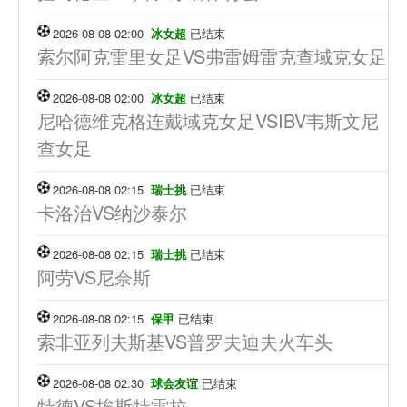
2026-08-08 02:00
冰女超
已结束
索尔阿克雷里女足VS弗雷姆雷克查域克女足
2026-08-08 02:00
冰女超
已结束
尼哈德维克格连戴域克女足VSIBV韦斯文尼
查女足
2026-08-08 02:15
瑞士挑
已结束
卡洛治VS纳沙泰尔
2026-08-08 02:15
瑞士挑
已结束
阿劳VS尼奈斯
2026-08-08 02:15
保甲
已结束
索非亚列夫斯基VS普罗夫迪夫火车头
2026-08-08 02:30
球会友谊
已结束
特德VS埃斯特雷拉