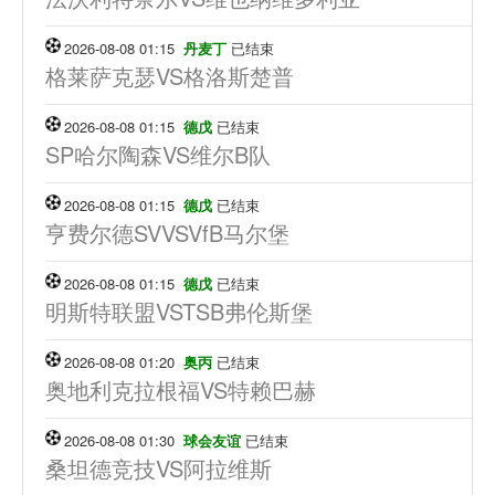
2026-08-08 01:15
丹麦丁
已结束
格莱萨克瑟VS格洛斯楚普
2026-08-08 01:15
德戊
已结束
SP哈尔陶森VS维尔B队
2026-08-08 01:15
德戊
已结束
亨费尔德SVVSVfB马尔堡
2026-08-08 01:15
德戊
已结束
明斯特联盟VSTSB弗伦斯堡
2026-08-08 01:20
奥丙
已结束
奥地利克拉根福VS特赖巴赫
2026-08-08 01:30
球会友谊
已结束
桑坦德竞技VS阿拉维斯