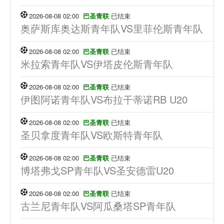
2026-08-08 02:00
巴圣青联
已结束
奥萨斯库奥达斯青年队VS里菲伦斯青年队
2026-08-08 02:00
巴圣青联
已结束
米拉索青年队VS伊塔皮伦斯青年队
2026-08-08 02:00
巴圣青联
已结束
伊图阿诺青年队VS布拉干蒂诺RB U20
2026-08-08 02:00
巴圣青联
已结束
圣贝拿度青年队VS欧斯特青年队
2026-08-08 02:00
巴圣青联
已结束
博塔弗戈SP青年队VS圣安德雷U20
2026-08-08 02:00
巴圣青联
已结束
古兰尼青年队VS阿瓜桑塔SP青年队