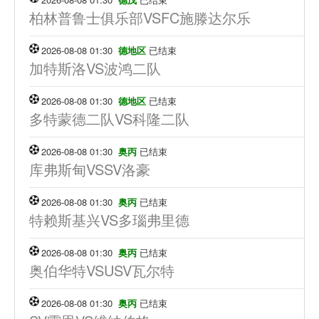
柏林普鲁士俱乐部VSFC施滕达尔乐
2026-08-08 01:30
德地区
已结束
加特斯洛VS波鸿二队
2026-08-08 01:30
德地区
已结束
多特蒙德二队VS科隆二队
2026-08-08 01:30
奥丙
已结束
库弗斯甸VSSV洛豪
2026-08-08 01:30
奥丙
已结束
特赖斯基兴VS多瑙弗里德
2026-08-08 01:30
奥丙
已结束
奥伯华特VSUSV瓦尔特
2026-08-08 01:30
奥丙
已结束