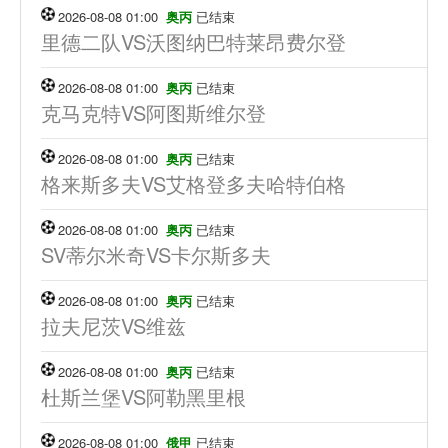
2026-08-08 01:00
奥丙
已结束
里德二队VS沃图纳巴特莱昂费尔登
2026-08-08 01:00
奥丙
已结束
克马克特VS阿图斯维尔登
2026-08-08 01:00
奥丙
已结束
格来斯多夫VS艾格登多夫哈特伯格
2026-08-08 01:00
奥丙
已结束
SV蒂尔米奇VS卡尔斯多夫
2026-08-08 01:00
奥丙
已结束
拉夫尼茨VS维兹
2026-08-08 01:00
奥丙
已结束
杜斯兰堡VS阿勒黑里根
2026-08-08 01:00
俄甲
已结束