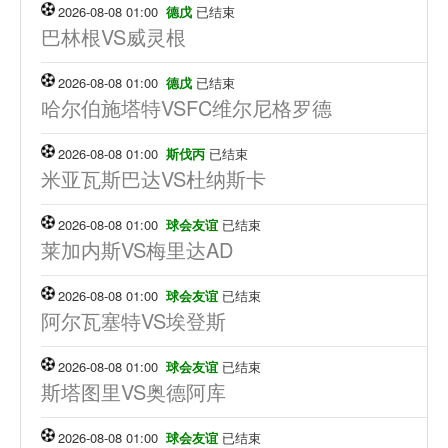
2026-08-08 01:00
德戊
已结束
巴林根VS威灵根
2026-08-08 01:00
德戊
已结束
哈尔伯施塔特VSFC维尔尼格罗德
2026-08-08 01:00
斯伐丙
已结束
米亚瓦斯巴达VS杜纳斯卡
2026-08-08 01:00
球会友谊
已结束
莱加内斯VS梅里达AD
2026-08-08 01:00
球会友谊
已结束
阿尔瓦塞特VS埃登斯
2026-08-08 01:00
球会友谊
已结束
斯塔图里VS奥德阿库
2026-08-08 01:00
球会友谊
已结束