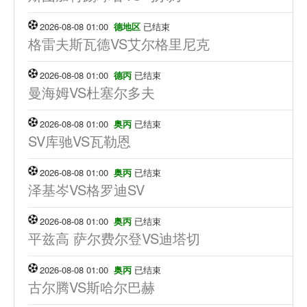
2026-08-08 01:00
德地区
已结束
格雷夫斯瓦德VS艾尔格里尼克
2026-08-08 01:00
德丙
已结束
曼海姆VS杜塞尔多夫
2026-08-08 01:00
奥丙
已结束
SV库驰VS瓦勒恩
2026-08-08 01:00
奥丙
已结束
泽基岑VS格罗迪SV
2026-08-08 01:00
奥丙
已结束
平兹高 萨尔费尔登VS迪塔切
2026-08-08 01:00
奥丙
已结束
古尔腾VS斯哈尔巴赫