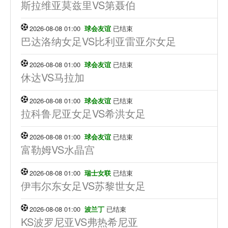
斯拉维亚莫兹里VS第聂伯
2026-08-08 01:00
球会友谊
已结束
巴达洛纳女足VS比利亚雷亚尔女足
2026-08-08 01:00
球会友谊
已结束
休达VS马拉加
2026-08-08 01:00
球会友谊
已结束
拉科鲁尼亚女足VS希洪女足
2026-08-08 01:00
球会友谊
已结束
富勒姆VS水晶宫
2026-08-08 01:00
瑞士女联
已结束
伊韦尔东女足VS苏黎世女足
2026-08-08 01:00
波兰丁
已结束
KS波罗尼亚VS弗热希尼亚