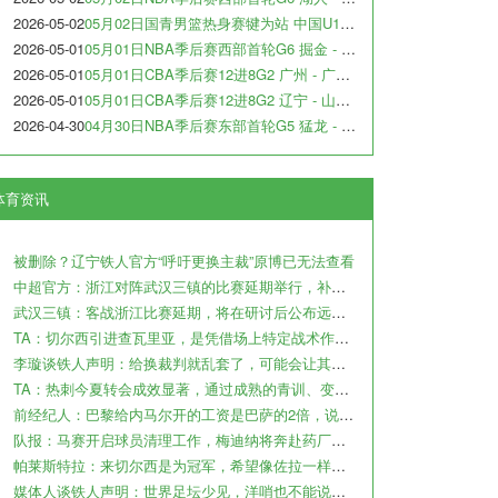
2026-05-02
05月02日国青男篮热身赛犍为站 中国U17男篮 - 阿尔法学院 全场录像
2026-05-01
05月01日NBA季后赛西部首轮G6 掘金 - 森林狼 全场录像
2026-05-01
05月01日CBA季后赛12进8G2 广州 - 广东 全场录像
2026-05-01
05月01日CBA季后赛12进8G2 辽宁 - 山东 全场录像
2026-04-30
04月30日NBA季后赛东部首轮G5 猛龙 - 骑士 全场录像
体育资讯
被删除？辽宁铁人官方“呼吁更换主裁”原博已无法查看
中超官方：浙江对阵武汉三镇的比赛延期举行，补赛时间另行通知
武汉三镇：客战浙江比赛延期，将在研讨后公布远征球迷的补偿方案
TA：切尔西引进查瓦里亚，是凭借场上特定战术作用被选中的即战力
李璇谈铁人声明：给换裁判就乱套了，可能会让其他裁判产生共情
TA：热刺今夏转会成效显著，通过成熟的青训、变现完成阵容迭代
前经纪人：巴黎给内马尔开的工资是巴萨的2倍，说到底还是钱
队报：马赛开启球员清理工作，梅迪纳将奔赴药厂，鲁利将加盟曼城
帕莱斯特拉：来切尔西是为冠军，希望像佐拉一样成为蓝军传奇
媒体人谈铁人声明：世界足坛少见，洋哨也不能说判罚就没问题