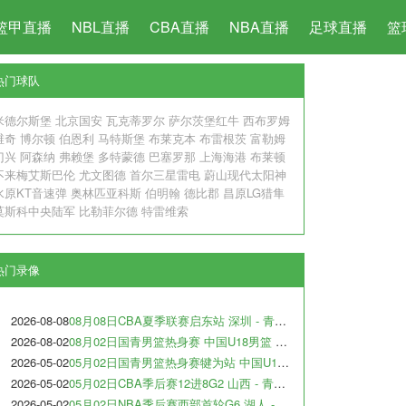
篮甲直播
NBL直播
CBA直播
NBA直播
足球直播
篮
热门球队
米德尔斯堡
北京国安
瓦克蒂罗尔
萨尔茨堡红牛
西布罗姆
维奇
博尔顿
伯恩利
马特斯堡
布莱克本
布雷根茨
富勒姆
门兴
阿森纳
弗赖堡
多特蒙德
巴塞罗那
上海海港
布莱顿
不来梅艾斯巴伦
尤文图德
首尔三星雷电
蔚山现代太阳神
水原KT音速弹
奥林匹亚科斯
伯明翰
德比郡
昌原LG猎隼
莫斯科中央陆军
比勒菲尔德
特雷维索
热门录像
2026-08-08
08月08日CBA夏季联赛启东站 深圳 - 青岛 全场录像
2026-08-02
08月02日国青男篮热身赛 中国U18男篮 - 纽纳华丁闪电队 全场录像
2026-05-02
05月02日国青男篮热身赛犍为站 中国U17男篮 - 犹他预科篮球队 全场录像
2026-05-02
05月02日CBA季后赛12进8G2 山西 - 青岛 全场录像
2026-05-02
05月02日NBA季后赛西部首轮G6 湖人 - 火箭 全场录像