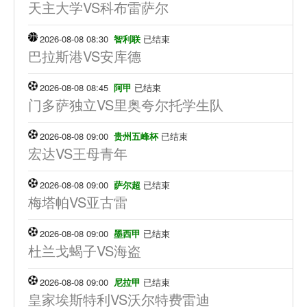
天主大学VS科布雷萨尔
2026-08-08 08:30
智利联
已结束
巴拉斯港VS安库德
2026-08-08 08:45
阿甲
已结束
门多萨独立VS里奥夸尔托学生队
2026-08-08 09:00
贵州五峰杯
已结束
宏达VS王母青年
2026-08-08 09:00
萨尔超
已结束
梅塔帕VS亚古雷
2026-08-08 09:00
墨西甲
已结束
杜兰戈蝎子VS海盗
2026-08-08 09:00
尼拉甲
已结束
皇家埃斯特利VS沃尔特费雷迪