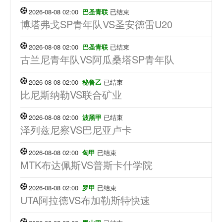
2026-08-08 02:00
巴圣青联
已结束
博塔弗戈SP青年队VS圣安德雷U20
2026-08-08 02:00
巴圣青联
已结束
古兰尼青年队VS阿瓜桑塔SP青年队
2026-08-08 02:00
秘鲁乙
已结束
比尼斯纳勒VS联合矿业
2026-08-08 02:00
波黑甲
已结束
泽列兹尼察VS巴尼亚卢卡
2026-08-08 02:00
匈甲
已结束
MTK布达佩斯VS普斯卡什学院
2026-08-08 02:00
罗甲
已结束
UTA阿拉德VS布加勒斯特快速