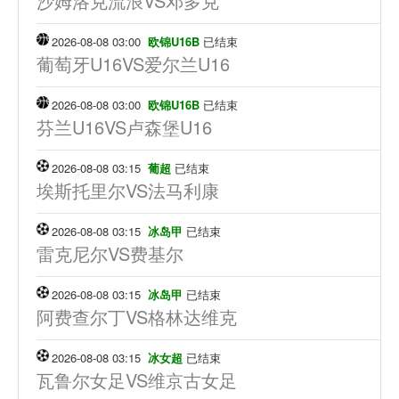
沙姆洛克流浪VS邓多克
2026-08-08 03:00
欧锦U16B
已结束
葡萄牙U16VS爱尔兰U16
2026-08-08 03:00
欧锦U16B
已结束
芬兰U16VS卢森堡U16
2026-08-08 03:15
葡超
已结束
埃斯托里尔VS法马利康
2026-08-08 03:15
冰岛甲
已结束
雷克尼尔VS费基尔
2026-08-08 03:15
冰岛甲
已结束
阿费查尔丁VS格林达维克
2026-08-08 03:15
冰女超
已结束
瓦鲁尔女足VS维京古女足