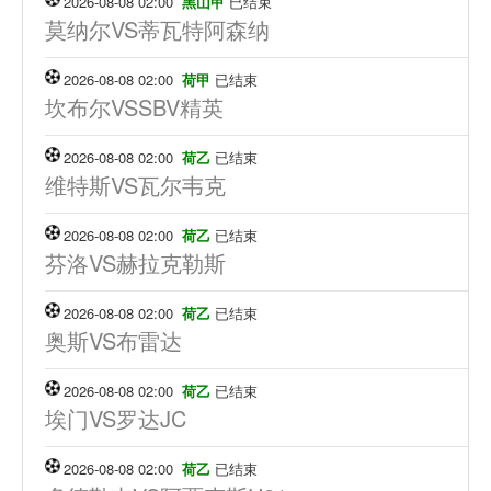
2026-08-08 02:00
黑山甲
已结束
莫纳尔VS蒂瓦特阿森纳
2026-08-08 02:00
荷甲
已结束
坎布尔VSSBV精英
2026-08-08 02:00
荷乙
已结束
维特斯VS瓦尔韦克
2026-08-08 02:00
荷乙
已结束
芬洛VS赫拉克勒斯
2026-08-08 02:00
荷乙
已结束
奥斯VS布雷达
2026-08-08 02:00
荷乙
已结束
埃门VS罗达JC
2026-08-08 02:00
荷乙
已结束