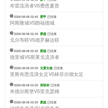
布雷流浪者VS费恩夏普
2026-08-08 02:45
爱甲
已结束
阿斯隆城VS朗福德城
2026-08-08 02:45
爱超
已结束
戈尔韦联VS德罗赫达联
2026-08-08 02:45
爱超
已结束
德里城VS斯莱戈流浪者
2026-08-08 03:00
北爱女超
已结束
里斯布恩流浪女足VS林菲尔德女足
2026-08-08 03:00
英联杯
已结束
米德尔斯堡VS雷克瑟姆
2026-08-08 03:00
爱超
已结束