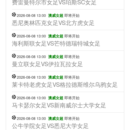
费雷曼特尔市女足VS珀斯SC女足
2026-08-08 13:00
澳威女超
即将开始
悉尼奥林匹克女足VS北方虎女足
2026-08-08 13:00
澳威女超
即将开始
海利斯联女足VS芒特德瑞特城女足
2026-08-08 13:00
澳威女超
即将开始
曼立联女足VS伊拉瓦拉女足
2026-08-08 13:00
澳威女超
即将开始
莱卡特老虎女足VS格拉德斯维尔乌鸦女足
2026-08-08 13:00
澳威女超
即将开始
马卡瑟尔女足VS新南威尔士大学女足
2026-08-08 13:00
澳威女超
即将开始
公牛学院女足VS悉尼大学女足