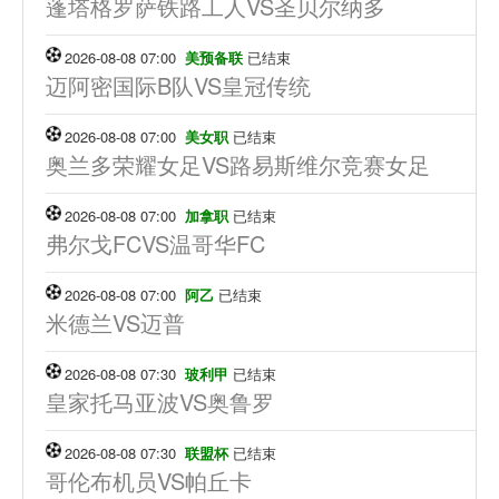
蓬塔格罗萨铁路工人VS圣贝尔纳多
2026-08-08 07:00
美预备联
已结束
迈阿密国际B队VS皇冠传统
2026-08-08 07:00
美女职
已结束
奥兰多荣耀女足VS路易斯维尔竞赛女足
2026-08-08 07:00
加拿职
已结束
弗尔戈FCVS温哥华FC
2026-08-08 07:00
阿乙
已结束
米德兰VS迈普
2026-08-08 07:30
玻利甲
已结束
皇家托马亚波VS奥鲁罗
2026-08-08 07:30
联盟杯
已结束
哥伦布机员VS帕丘卡