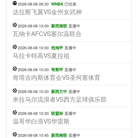
2026-08-08 09:30
WNBA
已结束
达拉斯飞翼VS金州女武神
2026-08-08 10:00
新西南联
直播中
瓦纳卡AFCVS塞尔温联合
2026-08-08 10:00
危地甲
直播中
马拉卡特高VS夏拉祖
2026-08-08 10:00
哥斯甲
直播中
肯塔吉内斯体育会VS圣何塞体育
2026-08-08 10:30
新西兰中
直播中
米拉马尔流浪者VS西方足球俱乐部
2026-08-08 10:30
联盟杯
直播中
温哥华白浪VS华雷斯
2026-08-08 10:45
新西南联
直播中