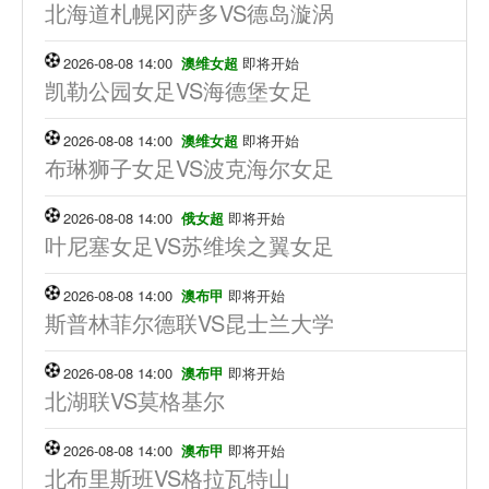
北海道札幌冈萨多VS德岛漩涡
2026-08-08 14:00
澳维女超
即将开始
凯勒公园女足VS海德堡女足
2026-08-08 14:00
澳维女超
即将开始
布琳狮子女足VS波克海尔女足
2026-08-08 14:00
俄女超
即将开始
叶尼塞女足VS苏维埃之翼女足
2026-08-08 14:00
澳布甲
即将开始
斯普林菲尔德联VS昆士兰大学
2026-08-08 14:00
澳布甲
即将开始
北湖联VS莫格基尔
2026-08-08 14:00
澳布甲
即将开始
北布里斯班VS格拉瓦特山