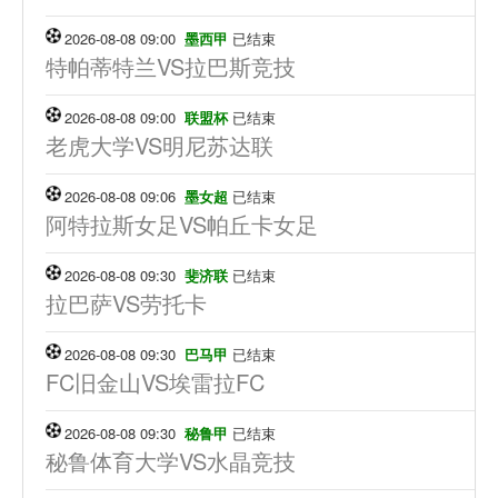
2026-08-08 09:00
墨西甲
已结束
特帕蒂特兰VS拉巴斯竞技
2026-08-08 09:00
联盟杯
已结束
老虎大学VS明尼苏达联
2026-08-08 09:06
墨女超
已结束
阿特拉斯女足VS帕丘卡女足
2026-08-08 09:30
斐济联
已结束
拉巴萨VS劳托卡
2026-08-08 09:30
巴马甲
已结束
FC旧金山VS埃雷拉FC
2026-08-08 09:30
秘鲁甲
已结束
秘鲁体育大学VS水晶竞技