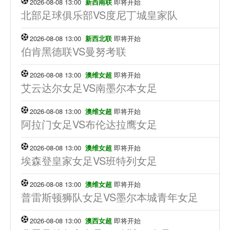
2026-08-08 13:00
新西南联
即将开始
北部足球俱乐部VS度尼丁城皇家队
2026-08-08 13:00
新西北联
即将开始
伯肯黑德联VS曼努考联
2026-08-08 13:00
澳维女超
即将开始
艾云达尔女足VS南墨尔本女足
2026-08-08 13:00
澳维女超
即将开始
阿拉门女足VS布伦达拉鹰女足
2026-08-08 13:00
澳维女超
即将开始
埃森登皇家女足VS班特列女足
2026-08-08 13:00
澳维女超
即将开始
普雷斯顿狮队女足VS墨尔本城青年女足
2026-08-08 13:00
澳西女超
即将开始