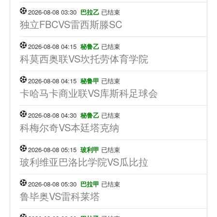
2026-08-08 03:30
巴拉乙
已结束
独立FBCVS雷西斯滕SC
2026-08-08 04:15
秘鲁乙
已结束
科莫西奥联VS坎托劳体育学院
2026-08-08 04:15
秘鲁甲
已结束
卡哈马卡商业联VS库斯科足球会
2026-08-08 04:30
秘鲁乙
已结束
科梅尔奇VS本廷塔克纳
2026-08-08 05:15
玻利甲
已结束
玻利维亚巴洛比学院VS瓜比拉
2026-08-08 05:30
巴拉甲
已结束
鲁毕奥VS雷科莱塔