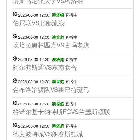
塔斯马尼亚大学VS塔洛纳
2026-08-08 12:30
澳塔锦
直播中
伯尼联VS北部流浪
2026-08-08 12:30
澳首超
直播中
坎培拉奥林匹克VS古玛老虎
2026-08-08 12:30
澳塔超
直播中
阿尔弗斯通VS东南联合
2026-08-08 12:30
澳塔超
直播中
金布洛治狮队VS霍巴特斑马
2026-08-08 12:30
澳塔超
直播中
格诺尔基卡纳特斯FCVS兰瑟斯顿联
2026-08-08 12:30
澳塔超
直播中
德文波特城VS朗赛斯顿城