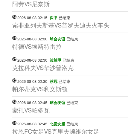
阿劳VS尼奈斯
2026-08-08 02:15
保甲
已结束
索非亚列夫斯基VS普罗夫迪夫火车头
2026-08-08 02:30
球会友谊
已结束
特德VS埃斯特雷拉
2026-08-08 02:30
波兰甲
已结束
克拉科夫VS华沙普洛克
2026-08-08 02:30
苏冠
已结束
帕尔蒂克VS利文斯顿
2026-08-08 02:45
球会友谊
已结束
蒙扎VS帕多瓦
2026-08-08 02:45
北爱女超
已结束
拉恩FC女足VS克里夫顿维尔女足