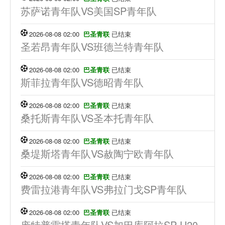
苏萨诺青年队VS美国SP青年队
2026-08-08 02:00
巴圣青联
已结束
圣若昂青年队VS班德兰特青年队
2026-08-08 02:00
巴圣青联
已结束
斯菲拉青年队VS德昭青年队
2026-08-08 02:00
巴圣青联
已结束
桑托斯青年队VS圣本托青年队
2026-08-08 02:00
巴圣青联
已结束
桑堤斯塔青年队VS赦陶宁欧青年队
2026-08-08 02:00
巴圣青联
已结束
费雷拉港青年队VS弗拉门戈SP青年队
2026-08-08 02:00
巴圣青联
已结束
庞特普雷塔青年队VS加巴库阿拉SP U20