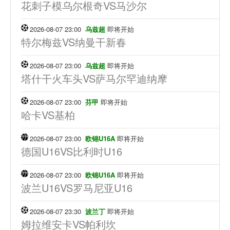
花刺子模乌尔根奇VS马沙尔
2026-08-07 23:00
乌兹超
即将开始
特尔梅兹VS纳曼干新春
2026-08-07 23:00
乌兹超
即将开始
塔什干火车头VS萨马尔罕迪纳摩
2026-08-07 23:00
芬甲
即将开始
哈卡VS基柏
2026-08-07 23:00
欧锦U16A
即将开始
德国U16VS比利时U16
2026-08-07 23:00
欧锦U16A
即将开始
波兰U16VS罗马尼亚U16
2026-08-07 23:30
波兰丁
即将开始
姆拉维安卡VS帕利坎