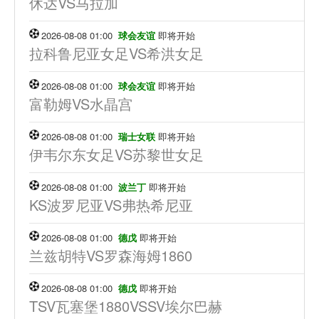
休达VS马拉加
2026-08-08 01:00
球会友谊
即将开始
拉科鲁尼亚女足VS希洪女足
2026-08-08 01:00
球会友谊
即将开始
富勒姆VS水晶宫
2026-08-08 01:00
瑞士女联
即将开始
伊韦尔东女足VS苏黎世女足
2026-08-08 01:00
波兰丁
即将开始
KS波罗尼亚VS弗热希尼亚
2026-08-08 01:00
德戊
即将开始
兰兹胡特VS罗森海姆1860
2026-08-08 01:00
德戊
即将开始
TSV瓦塞堡1880VSSV埃尔巴赫