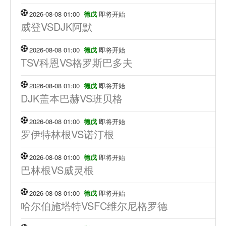
2026-08-08 01:00
德戊
即将开始
威登VSDJK阿默
2026-08-08 01:00
德戊
即将开始
TSV科恩VS格罗斯巴多夫
2026-08-08 01:00
德戊
即将开始
DJK盖本巴赫VS班贝格
2026-08-08 01:00
德戊
即将开始
罗伊特林根VS诺汀根
2026-08-08 01:00
德戊
即将开始
巴林根VS威灵根
2026-08-08 01:00
德戊
即将开始
哈尔伯施塔特VSFC维尔尼格罗德