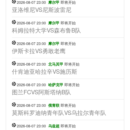
2026-08-07 23:00
摩尔甲
即将开始
亚洛维尼VS尼斯波雷尼
2026-08-07 23:00
摩尔甲
即将开始
科姆拉特大学VS森布鲁B队
2026-08-07 23:00
摩尔甲
即将开始
伊斯卡拉VS勇敢老鹰
2026-08-07 23:00
北马其甲
即将开始
什肯迪亚哈拉辛VS施历斯
2026-08-07 23:00
哈萨克甲
即将开始
图兰FCVS阿斯塔纳B队
2026-08-07 23:00
俄青联
即将开始
莫斯科罗迪纳青年队VS乌拉尔青年队
2026-08-07 23:00
乌兹超
即将开始