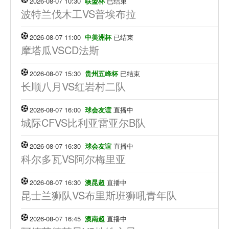
2026-08-07 10:30
联盟杯
已结束
波特兰伐木工VS普埃布拉
2026-08-07 11:00
中美洲杯
已结束
摩塔瓜VSCD法斯
2026-08-07 15:30
贵州五峰杯
已结束
长顺八月VS红岩村二队
2026-08-07 16:00
球会友谊
直播中
城际CFVS比利亚雷亚尔B队
2026-08-07 16:30
球会友谊
直播中
科尔多瓦VS阿尔梅里亚
2026-08-07 16:30
澳昆超
直播中
昆士兰狮队VS布里斯班狮吼青年队
2026-08-07 16:45
澳南超
直播中