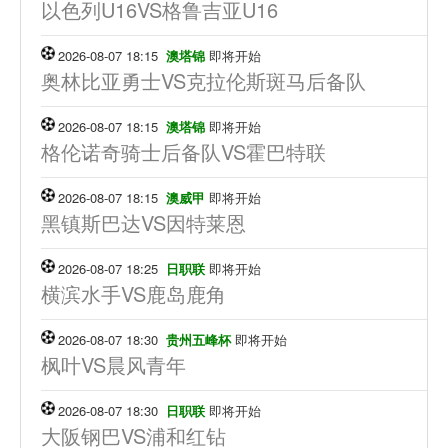
以色列U16VS格鲁吉亚U16
2026-08-07 18:15
澳塔锦
即将开始
奥林比亚勇士VS克拉伦斯斑马后备队
2026-08-07 18:15
澳塔锦
即将开始
格伦诺奇骑士后备队VS霍巴特联
2026-08-07 18:15
澳威甲
即将开始
黑镇斯巴达VS因特莱恩
2026-08-07 18:25
日职联
即将开始
横滨水手VS鹿岛鹿角
2026-08-07 18:30
贵州五峰杯
即将开始
枫叶VS晨风青年
2026-08-07 18:30
日职联
即将开始
大阪钢巴VS浦和红钻