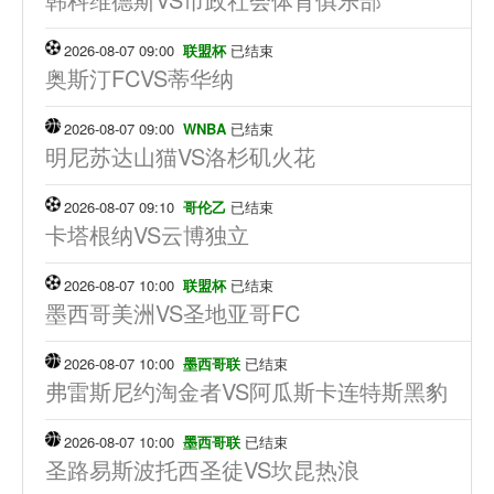
2026-08-07 09:00
联盟杯
已结束
奥斯汀FCVS蒂华纳
2026-08-07 09:00
WNBA
已结束
明尼苏达山猫VS洛杉矶火花
2026-08-07 09:10
哥伦乙
已结束
卡塔根纳VS云博独立
2026-08-07 10:00
联盟杯
已结束
墨西哥美洲VS圣地亚哥FC
2026-08-07 10:00
墨西哥联
已结束
弗雷斯尼约淘金者VS阿瓜斯卡连特斯黑豹
2026-08-07 10:00
墨西哥联
已结束
圣路易斯波托西圣徒VS坎昆热浪