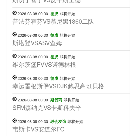
2026-08-08 00:30
德戊
即将开始
普法芬霍芬VS慕尼黑1860二队
2026-08-08 00:30
德戊
即将开始
斯塔登VSASV查姆
2026-08-08 00:30
德戊
即将开始
维尔茨堡FVVS诺德林根
2026-08-08 00:30
德戊
即将开始
幸运雷根斯堡VSDJK鲍思高班贝格
2026-08-08 00:30
斯伐丙
即将开始
SFM森纳克VS卡斯科夫辛
2026-08-08 00:30
球会友谊
即将开始
韦斯卡VS安道尔FC