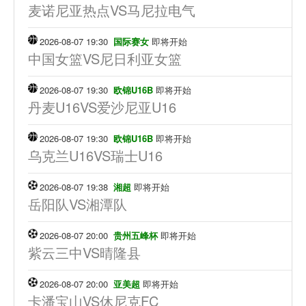
麦诺尼亚热点VS马尼拉电气
2026-08-07 19:30
国际赛女
即将开始
中国女篮VS尼日利亚女篮
2026-08-07 19:30
欧锦U16B
即将开始
丹麦U16VS爱沙尼亚U16
2026-08-07 19:30
欧锦U16B
即将开始
乌克兰U16VS瑞士U16
2026-08-07 19:38
湘超
即将开始
岳阳队VS湘潭队
2026-08-07 20:00
贵州五峰杯
即将开始
紫云三中VS晴隆县
2026-08-07 20:00
亚美超
即将开始
卡潘宝山VS休尼克FC