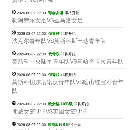
2026-08-07 22:00
球会友谊
即将开始
勒阿弗尔女足VS圣马洛女足
2026-08-07 22:00
俄青联
即将开始
法克尔青年队VS莫斯科斯巴达青年队
2026-08-07 22:00
俄青联
即将开始
莫斯科中央陆军青年队VS马哈奇卡拉青年队
2026-08-07 22:00
俄青联
即将开始
莫斯科切尔塔诺沃青年队VS喀山红宝石青年
队
2026-08-07 22:00
欧女锦U16B级
即将开始
挪威女篮U16VS英国女篮U16
2026-08-07 22:00
欧锦U16B
即将开始