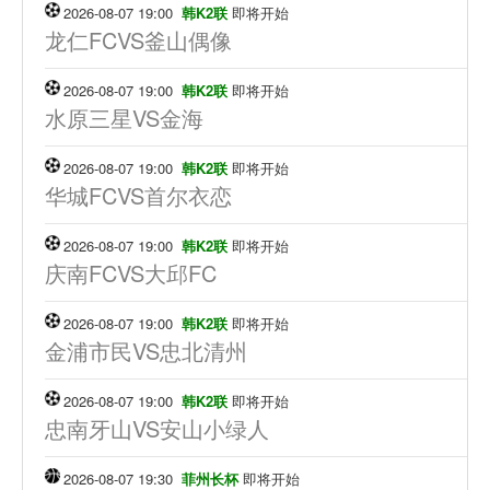
2026-08-07 19:00
韩K2联
即将开始
龙仁FCVS釜山偶像
2026-08-07 19:00
韩K2联
即将开始
水原三星VS金海
2026-08-07 19:00
韩K2联
即将开始
华城FCVS首尔衣恋
2026-08-07 19:00
韩K2联
即将开始
庆南FCVS大邱FC
2026-08-07 19:00
韩K2联
即将开始
金浦市民VS忠北清州
2026-08-07 19:00
韩K2联
即将开始
忠南牙山VS安山小绿人
2026-08-07 19:30
菲州长杯
即将开始