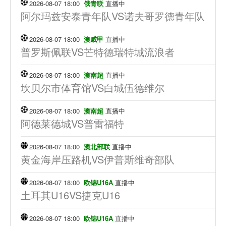
2026-08-07 18:00
俄青联
直播中
阿尔玛兹安泰青年队VS诺夫哥罗德青年队
2026-08-07 18:00
澳威甲
直播中
普罗斯佩联VS芒特德瑞特城流浪者
2026-08-07 18:00
澳南超
直播中
坎贝尔市体育馆VS白城伍德维尔
2026-08-07 18:00
澳南超
直播中
阿德莱德城VS普雷福特
2026-08-07 18:00
澳北部联
直播中
黄金海岸压路机VS伊普斯维奇部队
2026-08-07 18:00
欧锦U16A
直播中
土耳其U16VS捷克U16
2026-08-07 18:00
欧锦U16A
直播中