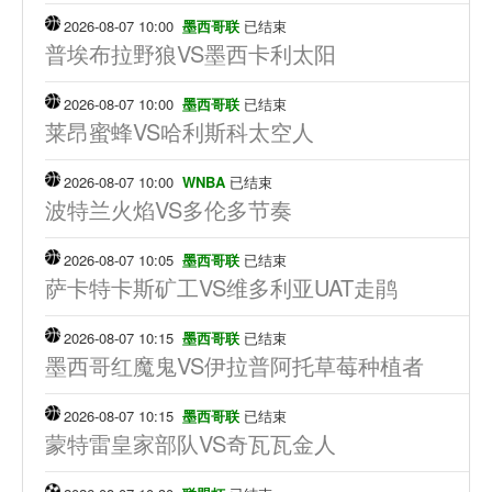
2026-08-07 10:00
墨西哥联
已结束
普埃布拉野狼VS墨西卡利太阳
2026-08-07 10:00
墨西哥联
已结束
莱昂蜜蜂VS哈利斯科太空人
2026-08-07 10:00
WNBA
已结束
波特兰火焰VS多伦多节奏
2026-08-07 10:05
墨西哥联
已结束
萨卡特卡斯矿工VS维多利亚UAT走鹃
2026-08-07 10:15
墨西哥联
已结束
墨西哥红魔鬼VS伊拉普阿托草莓种植者
2026-08-07 10:15
墨西哥联
已结束
蒙特雷皇家部队VS奇瓦瓦金人