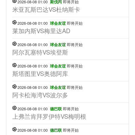
2026-08-08 01:00
斯伐丙
即将开始
米亚瓦斯巴达VS杜纳斯卡
2026-08-08 01:00
球会友谊
即将开始
莱加内斯VS梅里达AD
2026-08-08 01:00
球会友谊
即将开始
阿尔瓦塞特VS埃登斯
2026-08-08 01:00
球会友谊
即将开始
斯塔图里VS奥德阿库
2026-08-08 01:00
球会友谊
即将开始
阿卡松海湾VS波尔多
2026-08-08 01:00
德巴联
即将开始
上弗兰肯拜罗伊特VS梅明根
2026-08-08 01:00
德巴联
即将开始