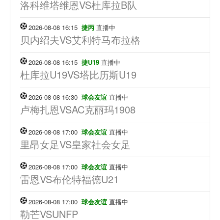
洛科维塔维恩VS杜库拉B队
2026-08-08 16:15
捷丙
直播中
贝内绍夫VS艾利特马布拉格
2026-08-08 16:15
捷U19
直播中
杜库拉U19VS塔比历斯U19
2026-08-08 16:30
球会友谊
直播中
卢梅扎恩VSAC克丽玛1908
2026-08-08 17:00
球会友谊
直播中
里昂女足VS皇家社会女足
2026-08-08 17:00
球会友谊
直播中
雷恩VS布伦特福德U21
2026-08-08 17:00
球会友谊
直播中
勒芒VSUNFP