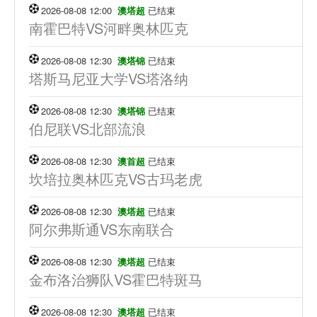
2026-08-08 12:00
澳塔超
已结束
南霍巴特VS河畔奥林匹克
2026-08-08 12:30
澳塔锦
已结束
塔斯马尼亚大学VS塔洛纳
2026-08-08 12:30
澳塔锦
已结束
伯尼联VS北部流浪
2026-08-08 12:30
澳首超
已结束
坎培拉奥林匹克VS古玛老虎
2026-08-08 12:30
澳塔超
已结束
阿尔弗斯通VS东南联合
2026-08-08 12:30
澳塔超
已结束
金布洛治狮队VS霍巴特斑马
2026-08-08 12:30
澳塔超
已结束