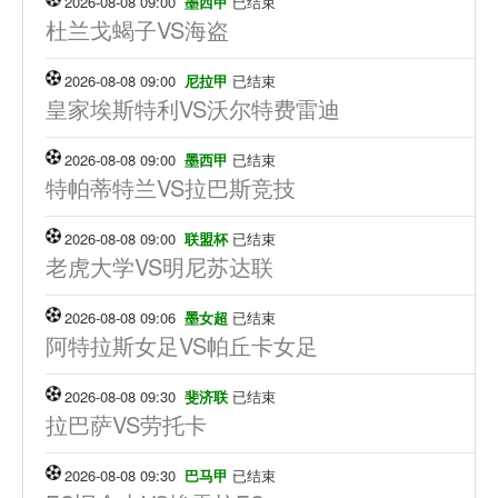
2026-08-08 09:00
墨西甲
已结束
杜兰戈蝎子VS海盗
2026-08-08 09:00
尼拉甲
已结束
皇家埃斯特利VS沃尔特费雷迪
2026-08-08 09:00
墨西甲
已结束
特帕蒂特兰VS拉巴斯竞技
2026-08-08 09:00
联盟杯
已结束
老虎大学VS明尼苏达联
2026-08-08 09:06
墨女超
已结束
阿特拉斯女足VS帕丘卡女足
2026-08-08 09:30
斐济联
已结束
拉巴萨VS劳托卡
2026-08-08 09:30
巴马甲
已结束