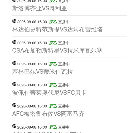
2026-08-08 16:00
罗乙
直播中
斯洛博齐亚VS哥利亚
2026-08-08 16:00
罗乙
直播中
林达伯史特范斯提VS达姆布雷维塔
2026-08-08 16:00
罗乙
直播中
CSA布加勒斯特星VS拉米库瓦尔塞
2026-08-08 16:00
罗乙
直播中
塞林巴尔VS蒂米什瓦拉
2026-08-08 16:00
罗乙
直播中
波佩什蒂莱奥代尼VSFC贝卡
2026-08-08 16:00
罗乙
直播中
AFC梅塔鲁布佐VS阿富马齐
2026-08-08 16:00
罗乙
直播中