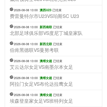
2026-08-08 13:00
澳西U23
已结束
费雷曼特尔市U23VS珀斯SC U23
2026-08-08 13:00
新西南联
已结束
北部足球俱乐部VS度尼丁城皇家队
2026-08-08 13:00
新西北联
已结束
伯肯黑德联VS曼努考联
2026-08-08 13:00
澳维女超
已结束
艾云达尔女足VS南墨尔本女足
2026-08-08 13:00
澳维女超
已结束
阿拉门女足VS布伦达拉鹰女足
2026-08-08 13:00
澳维女超
已结束
埃森登皇家女足VS班特列女足