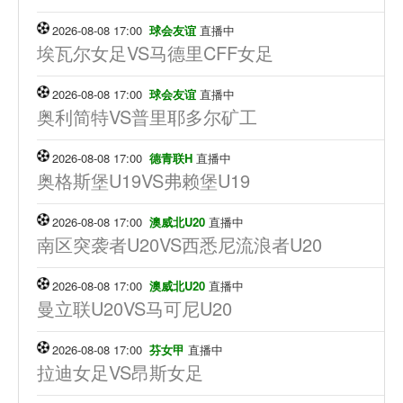
2026-08-08 17:00
球会友谊
直播中
埃瓦尔女足VS马德里CFF女足
2026-08-08 17:00
球会友谊
直播中
奥利简特VS普里耶多尔矿工
2026-08-08 17:00
德青联H
直播中
奥格斯堡U19VS弗赖堡U19
2026-08-08 17:00
澳威北U20
直播中
南区突袭者U20VS西悉尼流浪者U20
2026-08-08 17:00
澳威北U20
直播中
曼立联U20VS马可尼U20
2026-08-08 17:00
芬女甲
直播中
拉迪女足VS昂斯女足