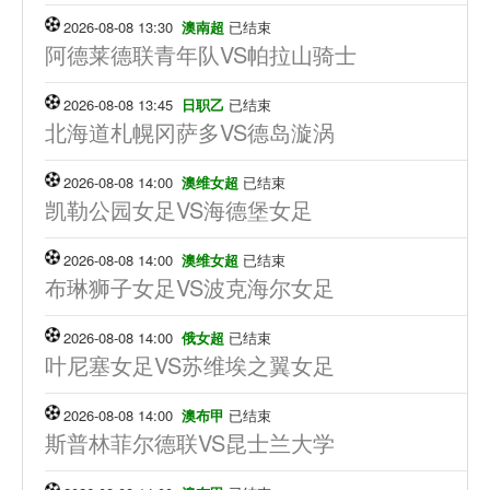
2026-08-08 13:30
澳南超
已结束
阿德莱德联青年队VS帕拉山骑士
2026-08-08 13:45
日职乙
已结束
北海道札幌冈萨多VS德岛漩涡
2026-08-08 14:00
澳维女超
已结束
凯勒公园女足VS海德堡女足
2026-08-08 14:00
澳维女超
已结束
布琳狮子女足VS波克海尔女足
2026-08-08 14:00
俄女超
已结束
叶尼塞女足VS苏维埃之翼女足
2026-08-08 14:00
澳布甲
已结束
斯普林菲尔德联VS昆士兰大学