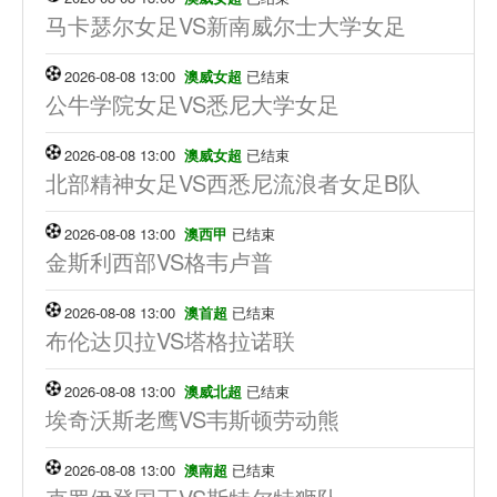
马卡瑟尔女足VS新南威尔士大学女足
2026-08-08 13:00
澳威女超
已结束
公牛学院女足VS悉尼大学女足
2026-08-08 13:00
澳威女超
已结束
北部精神女足VS西悉尼流浪者女足B队
2026-08-08 13:00
澳西甲
已结束
金斯利西部VS格韦卢普
2026-08-08 13:00
澳首超
已结束
布伦达贝拉VS塔格拉诺联
2026-08-08 13:00
澳威北超
已结束
埃奇沃斯老鹰VS韦斯顿劳动熊
2026-08-08 13:00
澳南超
已结束