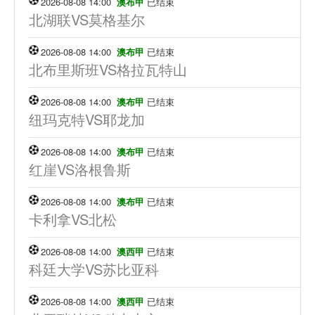
2026-08-08 14:00
澳布甲
已结束
北湖联VS莫格基尔
2026-08-08 14:00
澳布甲
已结束
北布里斯班VS格拉瓦特山
2026-08-08 14:00
澳布甲
已结束
纽玛克特VS耶龙加
2026-08-08 14:00
澳布甲
已结束
红崖VS洛根鲁斯
2026-08-08 14:00
澳布甲
已结束
卡利拿VS北松
2026-08-08 14:00
澳西甲
已结束
科廷大学VS苏比亚科
2026-08-08 14:00
澳西甲
已结束