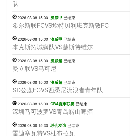
队
2026-08-08 15:00
澳威甲
已结束
希尔斯联FCVS坎特贝利班克斯敦FC
2026-08-08 15:00
澳威甲
已结束
本克斯拓城狮队VS赫斯特维尔
2026-08-08 15:00
澳威超
已结束
曼立联VS马可尼
2026-08-08 15:00
澳威超
已结束
SD公鹿FCVS西悉尼流浪者青年队
2026-08-08 15:00
CBA夏季联赛
已结束
深圳马可波罗VS青岛崂山啤酒
2026-08-08 15:30
球会友谊
已结束
雷迪塞瓦特VS杜布拉瓦