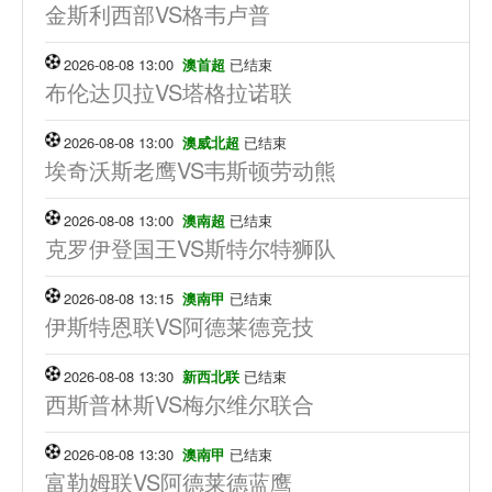
金斯利西部VS格韦卢普
2026-08-08 13:00
澳首超
已结束
布伦达贝拉VS塔格拉诺联
2026-08-08 13:00
澳威北超
已结束
埃奇沃斯老鹰VS韦斯顿劳动熊
2026-08-08 13:00
澳南超
已结束
克罗伊登国王VS斯特尔特狮队
2026-08-08 13:15
澳南甲
已结束
伊斯特恩联VS阿德莱德竞技
2026-08-08 13:30
新西北联
已结束
西斯普林斯VS梅尔维尔联合
2026-08-08 13:30
澳南甲
已结束
富勒姆联VS阿德莱德蓝鹰