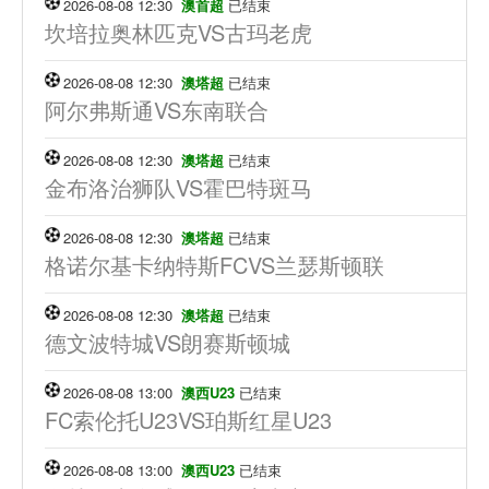
2026-08-08 12:30
澳首超
已结束
坎培拉奥林匹克VS古玛老虎
2026-08-08 12:30
澳塔超
已结束
阿尔弗斯通VS东南联合
2026-08-08 12:30
澳塔超
已结束
金布洛治狮队VS霍巴特斑马
2026-08-08 12:30
澳塔超
已结束
格诺尔基卡纳特斯FCVS兰瑟斯顿联
2026-08-08 12:30
澳塔超
已结束
德文波特城VS朗赛斯顿城
2026-08-08 13:00
澳西U23
已结束
FC索伦托U23VS珀斯红星U23
2026-08-08 13:00
澳西U23
已结束