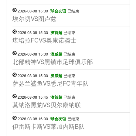
2026-08-08 15:30
球会友谊
已结束
埃尔切VS图卢兹
2026-08-08 15:30
澳首超
已结束
堪培拉FCVS奥康诺骑士
2026-08-08 15:30
澳威超
已结束
北部精神VS黑镇市足球俱乐部
2026-08-08 15:30
澳威超
已结束
萨瑟兰鲨鱼VS悉尼FC青年队
2026-08-08 15:45
澳首超
已结束
莫纳洛黑豹VS贝尔康纳联
2026-08-08 16:00
球会友谊
已结束
伊雷斯卡斯VS莱加内斯B队