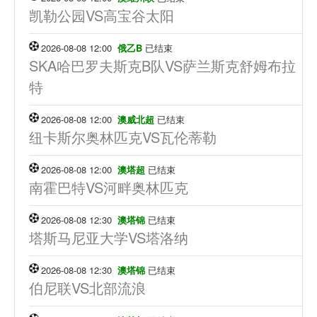
凯勒公园VS高宝谷太阳
2026-08-08 12:00
俄乙B
已结束
SKA哈巴罗夫斯克B队VS萨兰斯克舒姆布拉
特
2026-08-08 12:00
澳威北超
已结束
纽卡斯尔奥林匹克VS瓦伦蒂勒
2026-08-08 12:00
澳塔超
已结束
南霍巴特VS河畔奥林匹克
2026-08-08 12:30
澳塔锦
已结束
塔斯马尼亚大学VS塔洛纳
2026-08-08 12:30
澳塔锦
已结束
伯尼联VS北部流浪