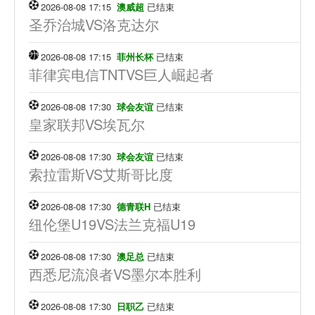
2026-08-08 17:15
澳威超
已结束
圣乔治城VS洛克达尔
2026-08-08 17:15
菲州长杯
已结束
菲律宾电信TNTVS巨人崛起者
2026-08-08 17:30
球会友谊
已结束
皇家联邦VS埃瓦尔
2026-08-08 17:30
球会友谊
已结束
索拉雷斯VS艾斯哥比度
2026-08-08 17:30
德青联H
已结束
纽伦堡U19VS法兰克福U19
2026-08-08 17:30
澳足总
已结束
西悉尼流浪者VS墨尔本胜利
2026-08-08 17:30
日职乙
已结束