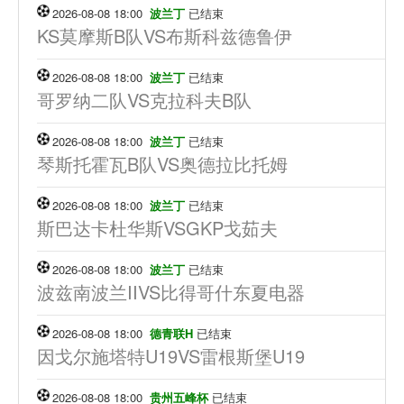
2026-08-08 18:00
波兰丁
已结束
KS莫摩斯B队VS布斯科兹德鲁伊
2026-08-08 18:00
波兰丁
已结束
哥罗纳二队VS克拉科夫B队
2026-08-08 18:00
波兰丁
已结束
琴斯托霍瓦B队VS奥德拉比托姆
2026-08-08 18:00
波兰丁
已结束
斯巴达卡杜华斯VSGKP戈茹夫
2026-08-08 18:00
波兰丁
已结束
波兹南波兰IIVS比得哥什东夏电器
2026-08-08 18:00
德青联H
已结束
因戈尔施塔特U19VS雷根斯堡U19
2026-08-08 18:00
贵州五峰杯
已结束