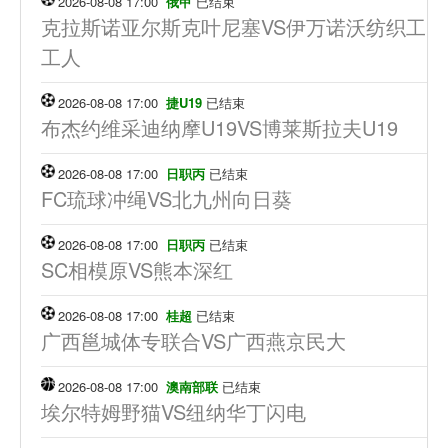
2026-08-08 17:00
俄甲
已结束
克拉斯诺亚尔斯克叶尼塞VS伊万诺沃纺织工
工人
2026-08-08 17:00
捷U19
已结束
布杰约维采迪纳摩U19VS博莱斯拉夫U19
2026-08-08 17:00
日职丙
已结束
FC琉球冲绳VS北九州向日葵
2026-08-08 17:00
日职丙
已结束
SC相模原VS熊本深红
2026-08-08 17:00
桂超
已结束
广西邕城体专联合VS广西燕京民大
2026-08-08 17:00
澳南部联
已结束
埃尔特姆野猫VS纽纳华丁闪电