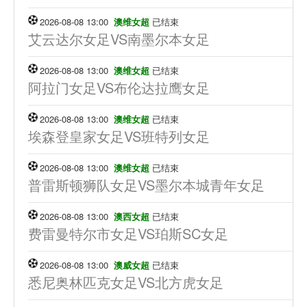
2026-08-08 13:00
澳维女超
已结束
艾云达尔女足VS南墨尔本女足
2026-08-08 13:00
澳维女超
已结束
阿拉门女足VS布伦达拉鹰女足
2026-08-08 13:00
澳维女超
已结束
埃森登皇家女足VS班特列女足
2026-08-08 13:00
澳维女超
已结束
普雷斯顿狮队女足VS墨尔本城青年女足
2026-08-08 13:00
澳西女超
已结束
费雷曼特尔市女足VS珀斯SC女足
2026-08-08 13:00
澳威女超
已结束
悉尼奥林匹克女足VS北方虎女足