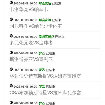
2026-08-08 16:00
球会友谊
已结束
卡洛华克VS帕辛卡
2026-08-08 16:00
球会友谊
已结束
阿尔科孔VS纳瓦尔卡内罗
2026-08-08 16:00
贵州五峰杯
已结束
多元化元老VS追球者
2026-08-08 16:00
罗乙
已结束
斯洛博齐亚VS哥利亚
2026-08-08 16:00
罗乙
已结束
林达伯史特范斯提VS达姆布雷维塔
2026-08-08 16:00
罗乙
已结束
CSA布加勒斯特星VS拉米库瓦尔塞
2026-08-08 16:00
罗乙
已结束