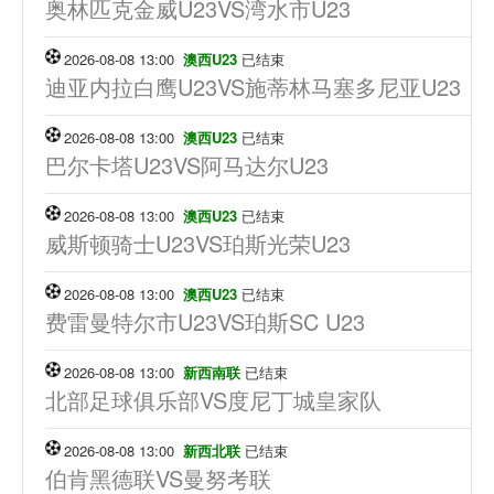
奥林匹克金威U23VS湾水市U23
2026-08-08 13:00
澳西U23
已结束
迪亚内拉白鹰U23VS施蒂林马塞多尼亚U23
2026-08-08 13:00
澳西U23
已结束
巴尔卡塔U23VS阿马达尔U23
2026-08-08 13:00
澳西U23
已结束
威斯顿骑士U23VS珀斯光荣U23
2026-08-08 13:00
澳西U23
已结束
费雷曼特尔市U23VS珀斯SC U23
2026-08-08 13:00
新西南联
已结束
北部足球俱乐部VS度尼丁城皇家队
2026-08-08 13:00
新西北联
已结束
伯肯黑德联VS曼努考联