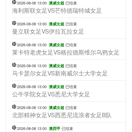
2026-08-08 13:00
澳威女超
已结束
海利斯联女足VS芒特德瑞特城女足
2026-08-08 13:00
澳威女超
已结束
曼立联女足VS伊拉瓦拉女足
2026-08-08 13:00
澳威女超
已结束
莱卡特老虎女足VS格拉德斯维尔乌鸦女足
2026-08-08 13:00
澳威女超
已结束
马卡瑟尔女足VS新南威尔士大学女足
2026-08-08 13:00
澳威女超
已结束
公牛学院女足VS悉尼大学女足
2026-08-08 13:00
澳威女超
已结束
北部精神女足VS西悉尼流浪者女足B队
2026-08-08 13:00
澳西甲
已结束