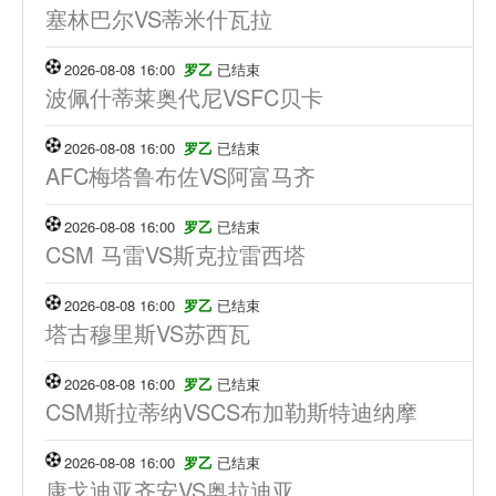
塞林巴尔VS蒂米什瓦拉
2026-08-08 16:00
罗乙
已结束
波佩什蒂莱奥代尼VSFC贝卡
2026-08-08 16:00
罗乙
已结束
AFC梅塔鲁布佐VS阿富马齐
2026-08-08 16:00
罗乙
已结束
CSM 马雷VS斯克拉雷西塔
2026-08-08 16:00
罗乙
已结束
塔古穆里斯VS苏西瓦
2026-08-08 16:00
罗乙
已结束
CSM斯拉蒂纳VSCS布加勒斯特迪纳摩
2026-08-08 16:00
罗乙
已结束
康戈迪亚齐安VS奥拉迪亚