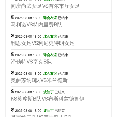
闻庆尚武女足VS首尔市厅女足
2026-08-08 18:00
球会友谊
已结束
马利诺VS特内里费B队
2026-08-08 18:00
球会友谊
已结束
利恩女足VS利尼史特朗女足
2026-08-08 18:00
球会友谊
已结束
泽勒特VS亨克B队
2026-08-08 18:00
球会友谊
已结束
奥萨苏纳B队VS米兰德斯
2026-08-08 18:00
波兰丁
已结束
KS莫摩斯B队VS布斯科兹德鲁伊
2026-08-08 18:00
波兰丁
已结束
哥罗纳二队VS克拉科夫B队