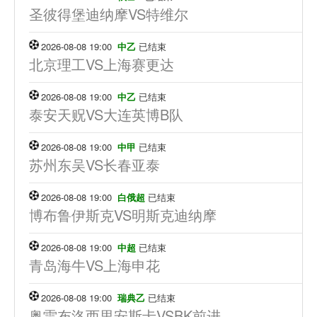
圣彼得堡迪纳摩VS特维尔
2026-08-08 19:00
中乙
已结束
北京理工VS上海赛更达
2026-08-08 19:00
中乙
已结束
泰安天贶VS大连英博B队
2026-08-08 19:00
中甲
已结束
苏州东吴VS长春亚泰
2026-08-08 19:00
白俄超
已结束
博布鲁伊斯克VS明斯克迪纳摩
2026-08-08 19:00
中超
已结束
青岛海牛VS上海申花
2026-08-08 19:00
瑞典乙
已结束
奥雷布洛西里安斯卡VSBK前进