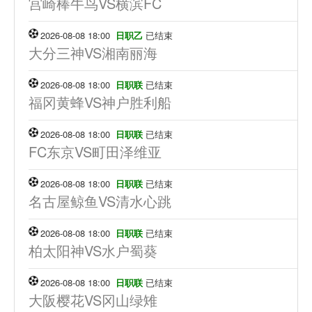
宫崎棒牛鸟VS横滨FC
2026-08-08 18:00
日职乙
已结束
大分三神VS湘南丽海
2026-08-08 18:00
日职联
已结束
福冈黄蜂VS神户胜利船
2026-08-08 18:00
日职联
已结束
FC东京VS町田泽维亚
2026-08-08 18:00
日职联
已结束
名古屋鲸鱼VS清水心跳
2026-08-08 18:00
日职联
已结束
柏太阳神VS水户蜀葵
2026-08-08 18:00
日职联
已结束
大阪樱花VS冈山绿雉