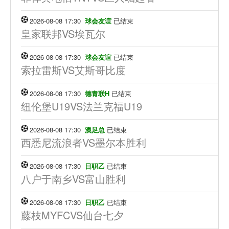
2026-08-08 17:30
球会友谊
已结束
皇家联邦VS埃瓦尔
2026-08-08 17:30
球会友谊
已结束
索拉雷斯VS艾斯哥比度
2026-08-08 17:30
德青联H
已结束
纽伦堡U19VS法兰克福U19
2026-08-08 17:30
澳足总
已结束
西悉尼流浪者VS墨尔本胜利
2026-08-08 17:30
日职乙
已结束
八户于南乡VS富山胜利
2026-08-08 17:30
日职乙
已结束
藤枝MYFCVS仙台七夕