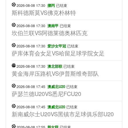
2026-08-08 17:30
挪丙
已结束
斯科德斯莫VS佛克朴林特
2026-08-08 17:30
澳南甲
已结束
坎伯兰联VS阿德莱德奥林匹克
2026-08-08 17:30
爱沙女甲冠
已结束
萨库体育会女足VS哈留足球学院女足
2026-08-08 17:30
澳北部联
已结束
黄金海岸压路机VS伊普斯维奇部队
2026-08-08 17:45
澳威北U20
已结束
萨瑟兰德U20VS悉尼FCU20
2026-08-08 17:45
澳威北U20
已结束
新南威尔士U20VS黑镇市足球俱乐部U20
2026-08-08 17:55
韩女联
已结束