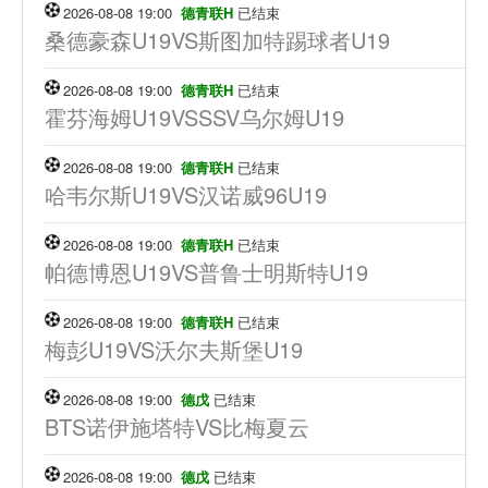
2026-08-08 19:00
德青联H
已结束
桑德豪森U19VS斯图加特踢球者U19
2026-08-08 19:00
德青联H
已结束
霍芬海姆U19VSSSV乌尔姆U19
2026-08-08 19:00
德青联H
已结束
哈韦尔斯U19VS汉诺威96U19
2026-08-08 19:00
德青联H
已结束
帕德博恩U19VS普鲁士明斯特U19
2026-08-08 19:00
德青联H
已结束
梅彭U19VS沃尔夫斯堡U19
2026-08-08 19:00
德戊
已结束
BTS诺伊施塔特VS比梅夏云
2026-08-08 19:00
德戊
已结束