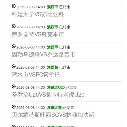
2026-08-08 14:00
澳西甲
已结束
科廷大学VS苏比亚科
2026-08-08 14:00
澳西甲
已结束
弗罗瑞特VS科克本市
2026-08-08 14:00
澳西甲
已结束
因勒乌德联VS乔达路普市
2026-08-08 14:00
澳西超
已结束
湾水市VSFC索伦托
2026-08-08 14:30
澳威北U20
已结束
圣乔治U20VS莱卡特老虎U20
2026-08-08 14:30
澳威北超
已结束
贝尔蒙特斯旺西SCVS林顿加法斯