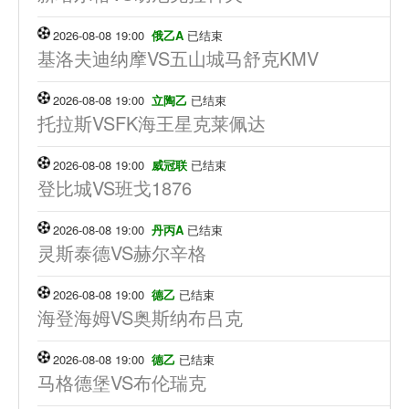
2026-08-08 19:00
俄乙A
已结束
基洛夫迪纳摩VS五山城马舒克KMV
2026-08-08 19:00
立陶乙
已结束
托拉斯VSFK海王星克莱佩达
2026-08-08 19:00
威冠联
已结束
登比城VS班戈1876
2026-08-08 19:00
丹丙A
已结束
灵斯泰德VS赫尔辛格
2026-08-08 19:00
德乙
已结束
海登海姆VS奥斯纳布吕克
2026-08-08 19:00
德乙
已结束
马格德堡VS布伦瑞克