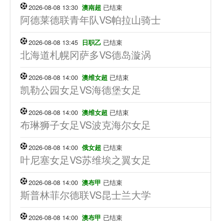
2026-08-08 13:30
澳南超
已结束
阿德莱德联青年队VS帕拉山骑士
2026-08-08 13:45
日职乙
已结束
北海道札幌冈萨多VS德岛漩涡
2026-08-08 14:00
澳维女超
已结束
凯勒公园女足VS海德堡女足
2026-08-08 14:00
澳维女超
已结束
布琳狮子女足VS波克海尔女足
2026-08-08 14:00
俄女超
已结束
叶尼塞女足VS苏维埃之翼女足
2026-08-08 14:00
澳布甲
已结束
斯普林菲尔德联VS昆士兰大学
2026-08-08 14:00
澳布甲
已结束