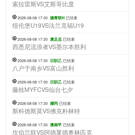
索拉雷斯VS艾斯哥比度
2026-08-08 17:30
德青联H
已结束
纽伦堡U19VS法兰克福U19
2026-08-08 17:30
澳足总
已结束
西悉尼流浪者VS墨尔本胜利
2026-08-08 17:30
日职乙
已结束
八户于南乡VS富山胜利
2026-08-08 17:30
日职乙
已结束
藤枝MYFCVS仙台七夕
2026-08-08 17:30
挪丙
已结束
斯科德斯莫VS佛克朴林特
2026-08-08 17:30
澳南甲
已结束
坎伯兰联VS阿德莱德奥林匹克