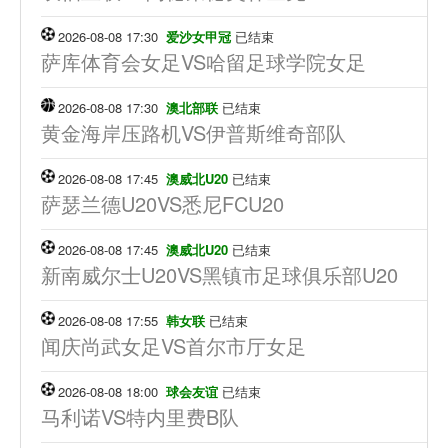
2026-08-08 17:30
爱沙女甲冠
已结束
萨库体育会女足VS哈留足球学院女足
2026-08-08 17:30
澳北部联
已结束
黄金海岸压路机VS伊普斯维奇部队
2026-08-08 17:45
澳威北U20
已结束
萨瑟兰德U20VS悉尼FCU20
2026-08-08 17:45
澳威北U20
已结束
新南威尔士U20VS黑镇市足球俱乐部U20
2026-08-08 17:55
韩女联
已结束
闻庆尚武女足VS首尔市厅女足
2026-08-08 18:00
球会友谊
已结束
马利诺VS特内里费B队