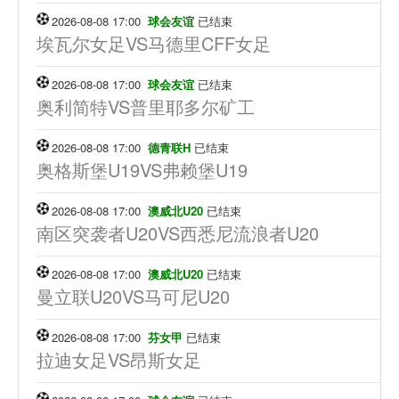
2026-08-08 17:00
球会友谊
已结束
埃瓦尔女足VS马德里CFF女足
2026-08-08 17:00
球会友谊
已结束
奥利简特VS普里耶多尔矿工
2026-08-08 17:00
德青联H
已结束
奥格斯堡U19VS弗赖堡U19
2026-08-08 17:00
澳威北U20
已结束
南区突袭者U20VS西悉尼流浪者U20
2026-08-08 17:00
澳威北U20
已结束
曼立联U20VS马可尼U20
2026-08-08 17:00
芬女甲
已结束
拉迪女足VS昂斯女足