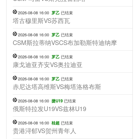
2026-08-08 16:00
罗乙
已结束
塔古穆里斯VS苏西瓦
2026-08-08 16:00
罗乙
已结束
CSM斯拉蒂纳VSCS布加勒斯特迪纳摩
2026-08-08 16:00
罗乙
已结束
康戈迪亚齐安VS奥拉迪亚
2026-08-08 16:00
罗乙
已结束
赤尼达塔高维斯VS梅塔洛格布斯
2026-08-08 16:00
捷U19
已结束
俄斯特拉发U19VS兹林U19
2026-08-08 16:00
桂超
已结束
贵港浔郁VS贺州青年人