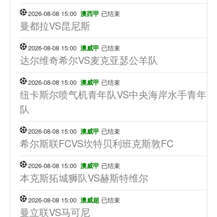
2026-08-08 15:00
澳西甲
已结束
曼都拉VS昆尼斯
2026-08-08 15:00
澳威甲
已结束
达尔维奇希尔VS麦克亚瑟公羊队
2026-08-08 15:00
澳威甲
已结束
纽卡斯尔喷气机青年队VS中央海岸水手青年
队
2026-08-08 15:00
澳威甲
已结束
希尔斯联FCVS坎特贝利班克斯敦FC
2026-08-08 15:00
澳威甲
已结束
本克斯拓城狮队VS赫斯特维尔
2026-08-08 15:00
澳威超
已结束
曼立联VS马可尼