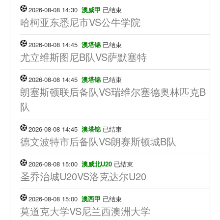
2026-08-08 14:30
澳威甲
已结束
哈柯亚东悉尼市VS公牛学院
2026-08-08 14:45
澳塔锦
已结束
尤立维斯图尼B队VS萨默塞特
2026-08-08 14:45
澳塔锦
已结束
朗塞斯顿联后备队VS瑞维尔塞德奥林匹克B
队
2026-08-08 14:45
澳塔锦
已结束
德文波特市后备队VS朗赛斯顿城B队
2026-08-08 15:00
澳威北U20
已结束
圣乔治城U20VS洛克达尔U20
2026-08-08 15:00
澳西甲
已结束
莫道克大学VS尼兰西澳洲大学