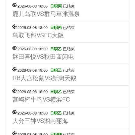
2026-08-08 18:00
日职丙
已结束
鹿儿岛联VS群马草津温泉
2026-08-08 18:00
日职丙
已结束
鸟取飞翔VSFC大阪
2026-08-08 18:00
日职乙
已结束
磐田喜悦VS秋田蓝闪电
2026-08-08 18:00
日职乙
已结束
RB大宫松鼠VS新潟天鹅
2026-08-08 18:00
日职乙
已结束
宫崎棒牛鸟VS横滨FC
2026-08-08 18:00
日职乙
已结束
大分三神VS湘南丽海
2026-08-08 18:00
日职联
已结束