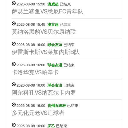
2026-08-08 15:30
澳威超
已结束
萨瑟兰鲨鱼VS悉尼FC青年队
2026-08-08 15:45
澳首超
已结束
莫纳洛黑豹VS贝尔康纳联
2026-08-08 16:00
球会友谊
已结束
伊雷斯卡斯VS莱加内斯B队
2026-08-08 16:00
球会友谊
已结束
卡洛华克VS帕辛卡
2026-08-08 16:00
球会友谊
已结束
阿尔科孔VS纳瓦尔卡内罗
2026-08-08 16:00
贵州五峰杯
已结束
多元化元老VS追球者
2026-08-08 16:00
罗乙
已结束