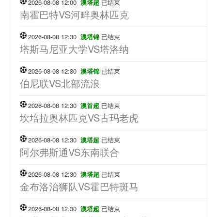
2026-08-08 12:00
澳塔超
已结束
南霍巴特VS河畔奥林匹克
2026-08-08 12:30
澳塔锦
已结束
塔斯马尼亚大学VS塔洛纳
2026-08-08 12:30
澳塔锦
已结束
伯尼联VS北部流浪
2026-08-08 12:30
澳首超
已结束
坎培拉奥林匹克VS古玛老虎
2026-08-08 12:30
澳塔超
已结束
阿尔弗斯通VS东南联合
2026-08-08 12:30
澳塔超
已结束
金布洛治狮队VS霍巴特斑马
2026-08-08 12:30
澳塔超
已结束