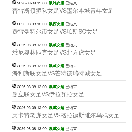
2026-08-08 13:00
澳维女超
已结束
普雷斯顿狮队女足VS墨尔本城青年女足
2026-08-08 13:00
澳西女超
已结束
费雷曼特尔市女足VS珀斯SC女足
2026-08-08 13:00
澳威女超
已结束
悉尼奥林匹克女足VS北方虎女足
2026-08-08 13:00
澳威女超
已结束
海利斯联女足VS芒特德瑞特城女足
2026-08-08 13:00
澳威女超
已结束
曼立联女足VS伊拉瓦拉女足
2026-08-08 13:00
澳威女超
已结束
莱卡特老虎女足VS格拉德斯维尔乌鸦女足
2026-08-08 13:00
澳威女超
已结束