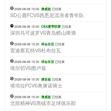
2026-08-08 15:00
澳威超
已结束
SD公鹿FCVS西悉尼流浪者青年队
2026-08-08 15:00
CBA夏季联赛
已结束
深圳马可波罗VS青岛崂山啤酒
2026-08-08 15:30
球会友谊
已结束
雷迪塞瓦特VS杜布拉瓦
2026-08-08 15:30
球会友谊
已结束
埃尔切VS图卢兹
2026-08-08 15:30
澳首超
已结束
堪培拉FCVS奥康诺骑士
2026-08-08 15:30
澳威超
已结束
北部精神VS黑镇市足球俱乐部