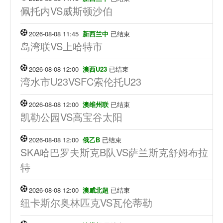
佩托内VS威斯顿沙伯
2026-08-08 11:45
新西兰中
已结束
岛湾联VS上哈特市
2026-08-08 12:00
澳西U23
已结束
湾水市U23VSFC索伦托U23
2026-08-08 12:00
澳维州联
已结束
凯勒公园VS高宝谷太阳
2026-08-08 12:00
俄乙B
已结束
SKA哈巴罗夫斯克B队VS萨兰斯克舒姆布拉
特
2026-08-08 12:00
澳威北超
已结束
纽卡斯尔奥林匹克VS瓦伦蒂勒