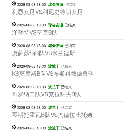
2026-08-08 18:00
球会友谊
已结束
利恩女足VS利尼史特朗女足
2026-08-08 18:00
球会友谊
已结束
泽勒特VS亨克B队
2026-08-08 18:00
球会友谊
已结束
奥萨苏纳B队VS米兰德斯
2026-08-08 18:00
波兰丁
已结束
KS莫摩斯B队VS布斯科兹德鲁伊
2026-08-08 18:00
波兰丁
已结束
哥罗纳二队VS克拉科夫B队
2026-08-08 18:00
波兰丁
已结束
琴斯托霍瓦B队VS奥德拉比托姆
2026-08-08 18:00
波兰丁
已结束