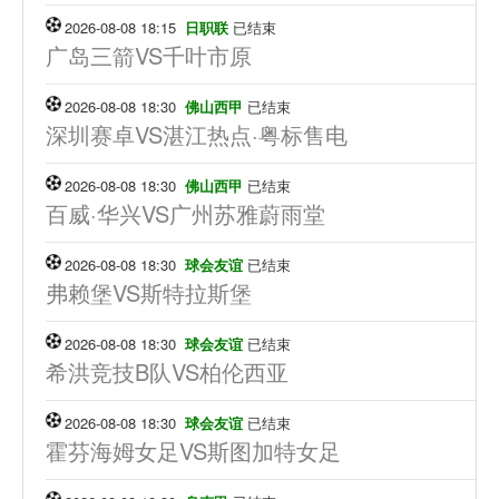
2026-08-08 18:15
日职联
已结束
广岛三箭VS千叶市原
2026-08-08 18:30
佛山西甲
已结束
深圳赛卓VS湛江热点·粤标售电
2026-08-08 18:30
佛山西甲
已结束
百威·华兴VS广州苏雅蔚雨堂
2026-08-08 18:30
球会友谊
已结束
弗赖堡VS斯特拉斯堡
2026-08-08 18:30
球会友谊
已结束
希洪竞技B队VS柏伦西亚
2026-08-08 18:30
球会友谊
已结束
霍芬海姆女足VS斯图加特女足