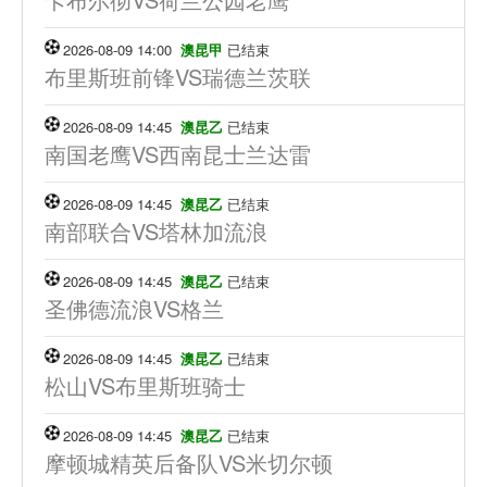
2026-08-09 14:00
澳昆甲
已结束
布里斯班前锋VS瑞德兰茨联
2026-08-09 14:45
澳昆乙
已结束
南国老鹰VS西南昆士兰达雷
2026-08-09 14:45
澳昆乙
已结束
南部联合VS塔林加流浪
2026-08-09 14:45
澳昆乙
已结束
圣佛德流浪VS格兰
2026-08-09 14:45
澳昆乙
已结束
松山VS布里斯班骑士
2026-08-09 14:45
澳昆乙
已结束
摩顿城精英后备队VS米切尔顿