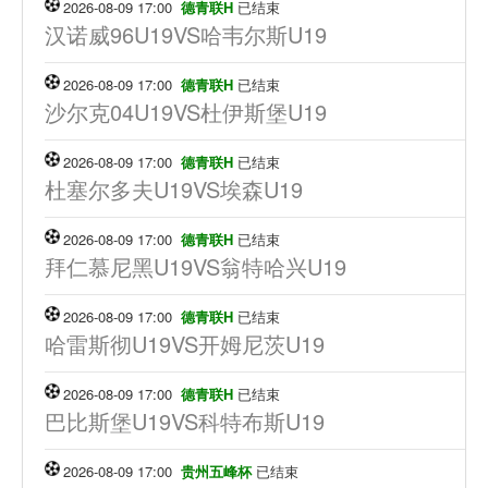
2026-08-09 17:00
德青联H
已结束
汉诺威96U19VS哈韦尔斯U19
2026-08-09 17:00
德青联H
已结束
沙尔克04U19VS杜伊斯堡U19
2026-08-09 17:00
德青联H
已结束
杜塞尔多夫U19VS埃森U19
2026-08-09 17:00
德青联H
已结束
拜仁慕尼黑U19VS翁特哈兴U19
2026-08-09 17:00
德青联H
已结束
哈雷斯彻U19VS开姆尼茨U19
2026-08-09 17:00
德青联H
已结束
巴比斯堡U19VS科特布斯U19
2026-08-09 17:00
贵州五峰杯
已结束