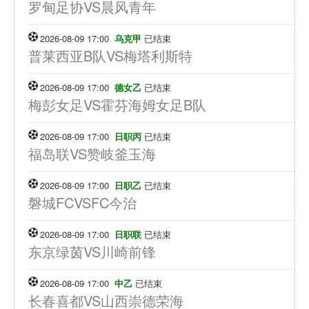
罗甸足协VS晨风青年
2026-08-09 17:00
乌克甲
已结束
普莱西亚B队VS梅塔利斯特
2026-08-09 17:00
德女乙
已结束
梅彭女足VS霍芬海姆女足B队
2026-08-09 17:00
日职丙
已结束
福岛联VS赞岐釜玉海
2026-08-09 17:00
日职乙
已结束
磐城FCVSFC今治
2026-08-09 17:00
日职联
已结束
东京绿茵VS川崎前锋
2026-08-09 17:00
中乙
已结束
长春喜都VS山西崇德荣海