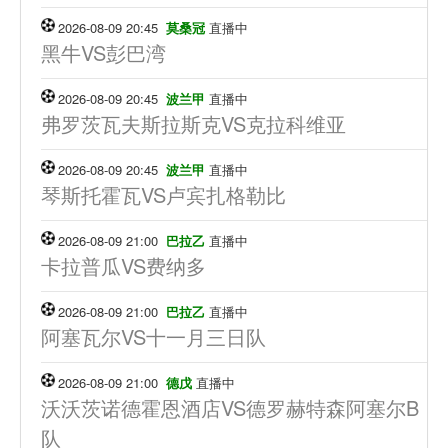
2026-08-09 20:45
莫桑冠
直播中
黑牛VS彭巴湾
2026-08-09 20:45
波兰甲
直播中
弗罗茨瓦夫斯拉斯克VS克拉科维亚
2026-08-09 20:45
波兰甲
直播中
琴斯托霍瓦VS卢宾扎格勒比
2026-08-09 21:00
巴拉乙
直播中
卡拉普瓜VS费纳多
2026-08-09 21:00
巴拉乙
直播中
阿塞瓦尔VS十一月三日队
2026-08-09 21:00
德戊
直播中
沃沃茨诺德霍恩酒店VS德罗赫特森阿塞尔B
队