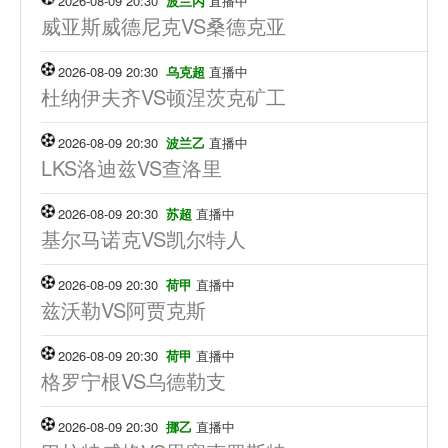
2026-08-09 20:30
波兰丙
直播中
威亚斯威德尼克VS桑德克亚
2026-08-09 20:30
乌克超
直播中
杜纳伊夫齐VS顿涅茨克矿工
2026-08-09 20:30
波兰乙
直播中
LKS洛迪兹VS查洛里
2026-08-09 20:30
苏超
直播中
基尔马诺克VS凯尔特人
2026-08-09 20:30
荷甲
直播中
兹沃勒VS阿贾克斯
2026-08-09 20:30
荷甲
直播中
格罗宁根VS乌德勒支
2026-08-09 20:30
挪乙
直播中