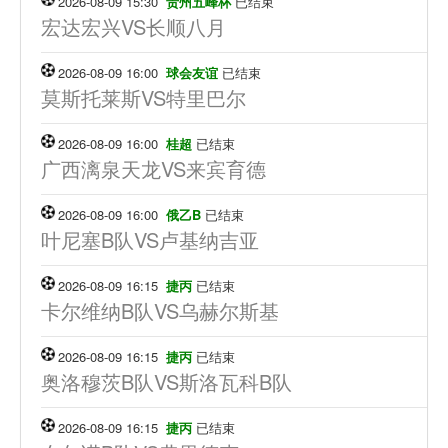
2026-08-09 15:30
贵州五峰杯
已结束
宏达宏兴VS长顺八月
2026-08-09 16:00
球会友谊
已结束
莫斯托莱斯VS特里巴尔
2026-08-09 16:00
桂超
已结束
广西漓泉天龙VS来宾育德
2026-08-09 16:00
俄乙B
已结束
叶尼塞B队VS卢基纳吉亚
2026-08-09 16:15
捷丙
已结束
卡尔维纳B队VS乌赫尔斯基
2026-08-09 16:15
捷丙
已结束
奥洛穆茨B队VS斯洛瓦科B队
2026-08-09 16:15
捷丙
已结束