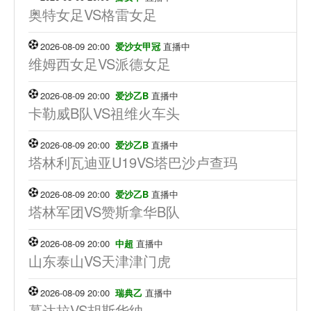
奥特女足VS格雷女足
2026-08-09 20:00
爱沙女甲冠
直播中
维姆西女足VS派德女足
2026-08-09 20:00
爱沙乙B
直播中
卡勒威B队VS祖维火车头
2026-08-09 20:00
爱沙乙B
直播中
塔林利瓦迪亚U19VS塔巴沙卢查玛
2026-08-09 20:00
爱沙乙B
直播中
塔林军团VS赞斯拿华B队
2026-08-09 20:00
中超
直播中
山东泰山VS天津津门虎
2026-08-09 20:00
瑞典乙
直播中
慕达拉VS胡斯华纳