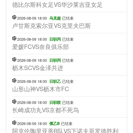
德比尔斯科女足VS华沙莱吉亚女足
2026-08-09 18:00
乌克超
已结束
卢甘斯克索尔亚VS克里夫巴斯
2026-08-09 18:00
日职丙
已结束
爱媛FCVS奈良俱乐部
2026-08-09 18:00
日职丙
已结束
枥木SCVS金泽共进
2026-08-09 18:00
日职乙
已结束
山形山神VS枥木市FC
2026-08-09 18:00
日职联
已结束
长崎成功丸VS京都不死鸟
2026-08-09 18:00
俄乙B
已结束
阿克伦陶里亚蒂B队VS下诺夫哥罗德胜利