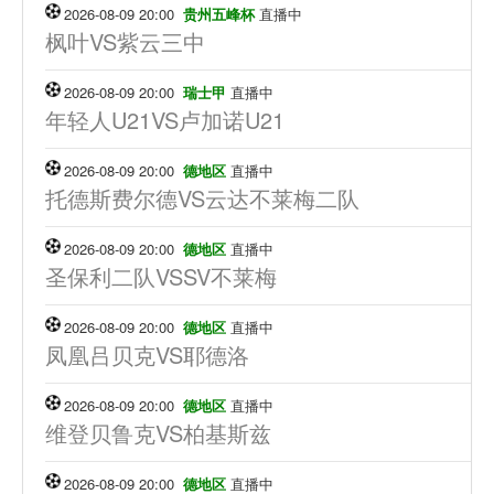
2026-08-09 20:00
贵州五峰杯
直播中
枫叶VS紫云三中
2026-08-09 20:00
瑞士甲
直播中
年轻人U21VS卢加诺U21
2026-08-09 20:00
德地区
直播中
托德斯费尔德VS云达不莱梅二队
2026-08-09 20:00
德地区
直播中
圣保利二队VSSV不莱梅
2026-08-09 20:00
德地区
直播中
凤凰吕贝克VS耶德洛
2026-08-09 20:00
德地区
直播中
维登贝鲁克VS柏基斯兹
2026-08-09 20:00
德地区
直播中