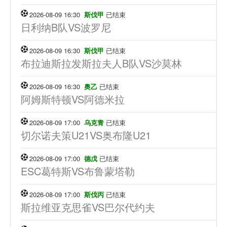
2026-08-09 16:30
斯伐甲
已结束
日利纳B队VS波罗尼
2026-08-09 16:30
斯伐甲
已结束
布拉迪斯拉发斯拉夫人B队VS沙莫林
2026-08-09 16:30
奥乙
已结束
阿姆斯特顿VS阿德米拉
2026-08-09 17:00
乌克青
已结束
切尔诺夫策U21VS奥布隆U21
2026-08-09 17:00
德戊
已结束
ESC葛特斯VS布鲁蒙塔勒
2026-08-09 17:00
斯伐丙
已结束
斯拉维亚克思雀VS巴尔代约夫