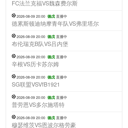
FC法兰克福VS魏森费尔斯
2026-08-09 20:00
德戊
直播中
德累斯顿迪纳摩青年队VS弗里塔尔
2026-08-09 20:00
德戊
直播中
布伦瑞克B队VS吕内堡
2026-08-09 20:00
德戊
直播中
辛根VS历卡苏尔姆
2026-08-09 20:00
德戊
直播中
SG联盟VSVfB1921
2026-08-09 20:00
德戊
直播中
普劳恩VS多尔施塔特
2026-08-09 20:00
德戊
直播中
穆瑟维茨VS恩波尔格劳豪