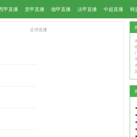
西甲直播
意甲直播
德甲直播
法甲直播
中超直播
韩
足球直播