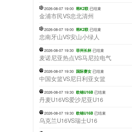
2026-08-07 19:00
韩K2联
已结束
金浦市民VS忠北清州
2026-08-07 19:00
韩K2联
已结束
忠南牙山VS安山小绿人
2026-08-07 19:30
菲州长杯
已结束
麦诺尼亚热点VS马尼拉电气
2026-08-07 19:30
国际赛女
已结束
中国女篮VS尼日利亚女篮
2026-08-07 19:30
欧锦U16B
已结束
丹麦U16VS爱沙尼亚U16
2026-08-07 19:30
欧锦U16B
已结束
乌克兰U16VS瑞士U16