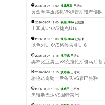
2026-08-07 18:00
澳北部联
已结束
黄金海岸压路机VS伊普斯维奇部队
2026-08-07 18:00
欧锦U16A
已结束
土耳其U16VS捷克U16
2026-08-07 18:00
欧锦U16A
已结束
以色列U16VS格鲁吉亚U16
2026-08-07 18:15
澳塔锦
已结束
奥林比亚勇士VS克拉伦斯斑马后备
2026-08-07 18:15
澳塔锦
已结束
格伦诺奇骑士后备队VS霍巴特联
2026-08-07 18:15
澳威甲
已结束
黑镇斯巴达VS因特莱恩