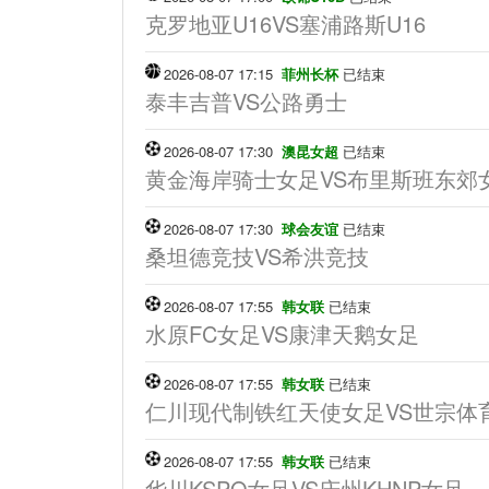
克罗地亚U16VS塞浦路斯U16
2026-08-07 17:15
菲州长杯
已结束
泰丰吉普VS公路勇士
2026-08-07 17:30
澳昆女超
已结束
黄金海岸骑士女足VS布里斯班东郊
2026-08-07 17:30
球会友谊
已结束
桑坦德竞技VS希洪竞技
2026-08-07 17:55
韩女联
已结束
水原FC女足VS康津天鹅女足
2026-08-07 17:55
韩女联
已结束
仁川现代制铁红天使女足VS世宗体
2026-08-07 17:55
韩女联
已结束
华川KSPO女足VS庆州KHNP女足