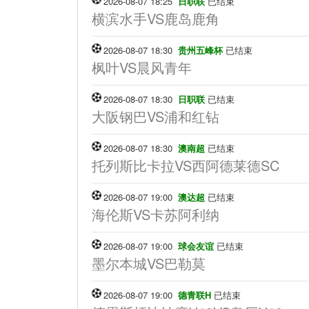
2026-08-07 18:25
日职联
已结束
横滨水手VS鹿岛鹿角
2026-08-07 18:30
贵州五峰杯
已结束
枫叶VS晨风青年
2026-08-07 18:30
日职联
已结束
大阪钢巴VS浦和红钻
2026-08-07 18:30
澳南超
已结束
托列斯比卡拉VS西阿德莱德SC
2026-08-07 19:00
澳达超
已结束
海伦斯VS卡苏阿利纳
2026-08-07 19:00
球会友谊
已结束
墨尔本城VS巴勒莫
2026-08-07 19:00
德青联H
已结束