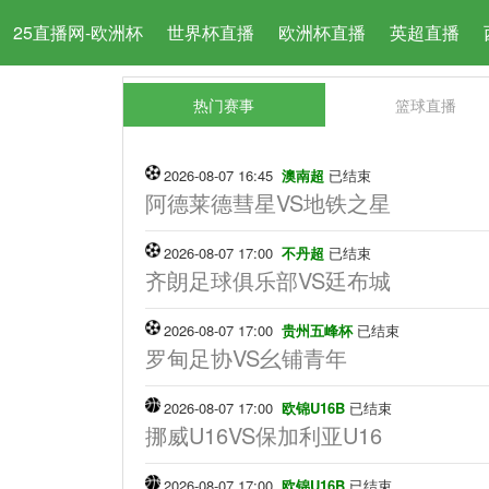
25直播网-欧洲杯
世界杯直播
欧洲杯直播
英超直播
热门赛事
篮球直播
2026-08-07 16:45
澳南超
已结束
阿德莱德彗星VS地铁之星
2026-08-07 17:00
不丹超
已结束
齐朗足球俱乐部VS廷布城
2026-08-07 17:00
贵州五峰杯
已结束
罗甸足协VS幺铺青年
2026-08-07 17:00
欧锦U16B
已结束
挪威U16VS保加利亚U16
2026-08-07 17:00
欧锦U16B
已结束