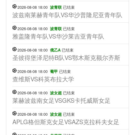
2026-08-08 18:00
波青联
已结束
波兹南莱赫青年队VS华沙普隆尼亚青年队
2026-08-08 18:00
波青联
已结束
雅盖隆青年队VS华沙莱吉亚青年队
2026-08-08 18:00
俄乙A
已结束
圣彼得堡泽尼特B队VS鄂木斯克额尔齐斯
2026-08-08 18:00
葡甲
已结束
查维斯VS科英布拉大学
2026-08-08 18:00
波女超
已结束
莱赫波兹南女足VSGKS卡托威斯女足
2026-08-08 18:00
波女超
已结束
APLG格但斯克女足VSAZS克拉科夫女足