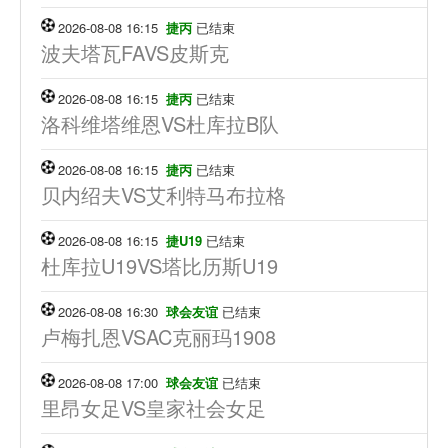
2026-08-08 16:15
捷丙
已结束
波夫塔瓦FAVS皮斯克
2026-08-08 16:15
捷丙
已结束
洛科维塔维恩VS杜库拉B队
2026-08-08 16:15
捷丙
已结束
贝内绍夫VS艾利特马布拉格
2026-08-08 16:15
捷U19
已结束
杜库拉U19VS塔比历斯U19
2026-08-08 16:30
球会友谊
已结束
卢梅扎恩VSAC克丽玛1908
2026-08-08 17:00
球会友谊
已结束
里昂女足VS皇家社会女足