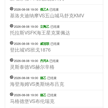
2026-08-08 19:00
俄乙A
已结束
基洛夫迪纳摩VS五山城马舒克KMV
2026-08-08 19:00
立陶乙
已结束
托拉斯VSFK海王星克莱佩达
2026-08-08 19:00
威冠联
已结束
登比城VS班戈1876
2026-08-08 19:00
丹丙A
已结束
灵斯泰德VS赫尔辛格
2026-08-08 19:00
德乙
已结束
海登海姆VS奥斯纳布吕克
2026-08-08 19:00
德乙
已结束
马格德堡VS布伦瑞克