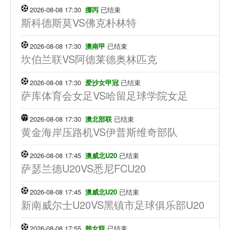
2026-08-08 17:30
挪丙
已结束
斯科德斯莫VS佛克朴林特
2026-08-08 17:30
澳南甲
已结束
坎伯兰联VS阿德莱德奥林匹克
2026-08-08 17:30
爱沙女甲冠
已结束
萨库体育会女足VS哈留足球学院女足
2026-08-08 17:30
澳北部联
已结束
黄金海岸压路机VS伊普斯维奇部队
2026-08-08 17:45
澳威北U20
已结束
萨瑟兰德U20VS悉尼FCU20
2026-08-08 17:45
澳威北U20
已结束
新南威尔士U20VS黑镇市足球俱乐部U20
2026-08-08 17:55
韩女联
已结束