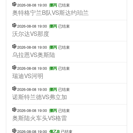
2026-08-08 19:00
挪丙
已结束
奥特格宁兰B队VS斯达约珀兰
2026-08-08 19:00
挪丙
已结束
沃尔达VS那度
2026-08-08 19:00
挪丙
已结束
乌拉恩VS奥斯陆
2026-08-08 19:00
挪丙
已结束
瑞迪VS河明
2026-08-08 19:00
挪丙
已结束
诺斯特兰德VS弗立加
2026-08-08 19:00
挪丙
已结束
奥斯陆火车头VS格雷
2026-08-08 19:00
俄乙B
已结束