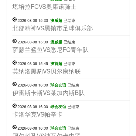
堪培拉FCVS奥康诺骑士
2026-08-08 15:30
澳威超
已结束
北部精神VS黑镇市足球俱乐部
2026-08-08 15:30
澳威超
已结束
萨瑟兰鲨鱼VS悉尼FC青年队
2026-08-08 15:45
澳首超
已结束
莫纳洛黑豹VS贝尔康纳联
2026-08-08 16:00
球会友谊
已结束
伊雷斯卡斯VS莱加内斯B队
2026-08-08 16:00
球会友谊
已结束
卡洛华克VS帕辛卡
2026-08-08 16:00
球会友谊
已结束
阿尔科孔VS纳瓦尔卡内罗