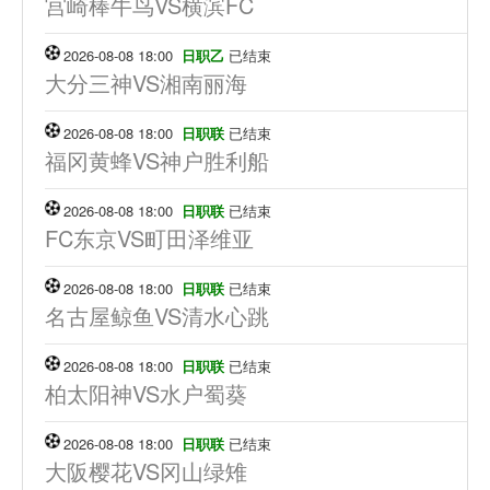
宫崎棒牛鸟VS横滨FC
2026-08-08 18:00
日职乙
已结束
大分三神VS湘南丽海
2026-08-08 18:00
日职联
已结束
福冈黄蜂VS神户胜利船
2026-08-08 18:00
日职联
已结束
FC东京VS町田泽维亚
2026-08-08 18:00
日职联
已结束
名古屋鲸鱼VS清水心跳
2026-08-08 18:00
日职联
已结束
柏太阳神VS水户蜀葵
2026-08-08 18:00
日职联
已结束
大阪樱花VS冈山绿雉