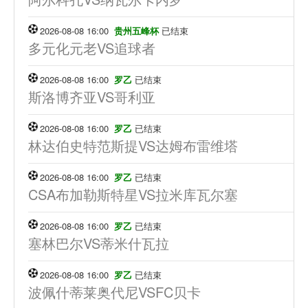
2026-08-08 16:00
贵州五峰杯
已结束
多元化元老VS追球者
2026-08-08 16:00
罗乙
已结束
斯洛博齐亚VS哥利亚
2026-08-08 16:00
罗乙
已结束
林达伯史特范斯提VS达姆布雷维塔
2026-08-08 16:00
罗乙
已结束
CSA布加勒斯特星VS拉米库瓦尔塞
2026-08-08 16:00
罗乙
已结束
塞林巴尔VS蒂米什瓦拉
2026-08-08 16:00
罗乙
已结束
波佩什蒂莱奥代尼VSFC贝卡