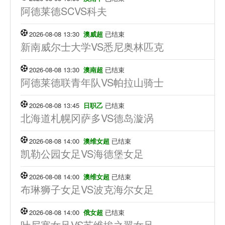
阿德莱德SCVS科夫
2026-08-08 13:30
澳威超
已结束
新南威尔士大学VS悉尼奥林匹克
2026-08-08 13:30
澳南超
已结束
阿德莱德联青年队VS帕拉山骑士
2026-08-08 13:45
日职乙
已结束
北海道札幌冈萨多VS德岛漩涡
2026-08-08 14:00
澳维女超
已结束
凯勒公园女足VS海德堡女足
2026-08-08 14:00
澳维女超
已结束
布琳狮子女足VS波克海尔女足
2026-08-08 14:00
俄女超
已结束
叶尼塞女足VS苏维埃之翼女足