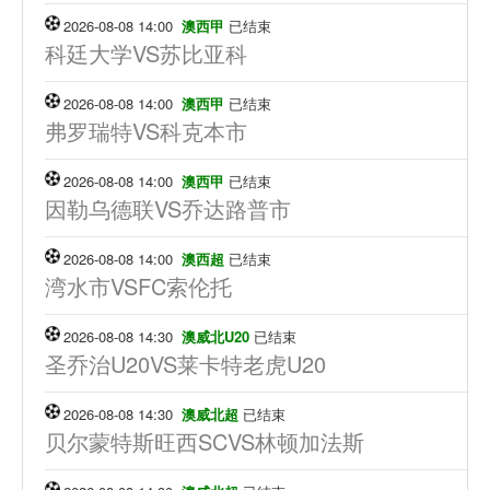
2026-08-08 14:00
澳西甲
已结束
科廷大学VS苏比亚科
2026-08-08 14:00
澳西甲
已结束
弗罗瑞特VS科克本市
2026-08-08 14:00
澳西甲
已结束
因勒乌德联VS乔达路普市
2026-08-08 14:00
澳西超
已结束
湾水市VSFC索伦托
2026-08-08 14:30
澳威北U20
已结束
圣乔治U20VS莱卡特老虎U20
2026-08-08 14:30
澳威北超
已结束
贝尔蒙特斯旺西SCVS林顿加法斯