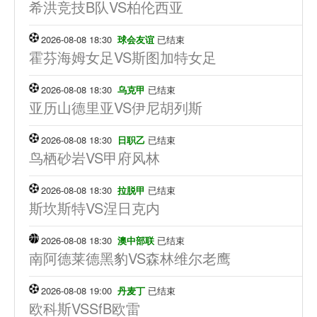
希洪竞技B队VS柏伦西亚
2026-08-08 18:30
球会友谊
已结束
霍芬海姆女足VS斯图加特女足
2026-08-08 18:30
乌克甲
已结束
亚历山德里亚VS伊尼胡列斯
2026-08-08 18:30
日职乙
已结束
鸟栖砂岩VS甲府风林
2026-08-08 18:30
拉脱甲
已结束
斯坎斯特VS涅日克内
2026-08-08 18:30
澳中部联
已结束
南阿德莱德黑豹VS森林维尔老鹰
2026-08-08 19:00
丹麦丁
已结束
欧科斯VSSfB欧雷