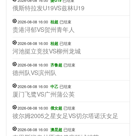
2026-08-08 16:00
捷U19
已结束
俄斯特拉发U19VS兹林U19
2026-08-08 16:00
桂超
已结束
贵港浔郁VS贺州青年人
2026-08-08 16:00
桂超
已结束
河池挺立竞技VS柳州龙城
2026-08-08 16:00
齐鲁超
已结束
德州队VS滨州队
2026-08-08 16:00
中乙
已结束
厦门飞鹭VS广州蒲公英
2026-08-08 16:00
俄女超
已结束
彼尔姆2005之星女足VS切尔塔诺沃女足
2026-08-08 16:00
澳昆超
已结束