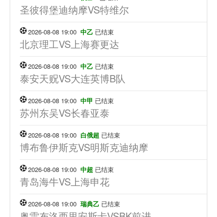
圣彼得堡迪纳摩VS特维尔
2026-08-08 19:00
中乙
已结束
北京理工VS上海赛更达
2026-08-08 19:00
中乙
已结束
泰安天贶VS大连英博B队
2026-08-08 19:00
中甲
已结束
苏州东吴VS长春亚泰
2026-08-08 19:00
白俄超
已结束
博布鲁伊斯克VS明斯克迪纳摩
2026-08-08 19:00
中超
已结束
青岛海牛VS上海申花
2026-08-08 19:00
瑞典乙
已结束
奥雷布洛西里安斯卡VSBK前进