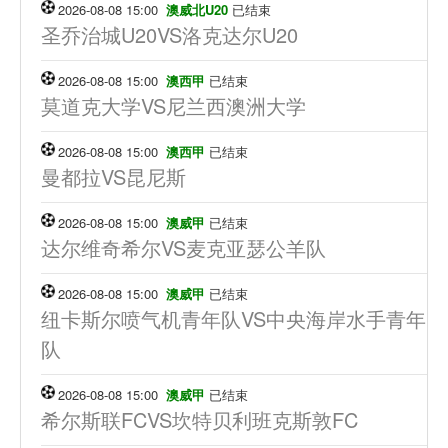
2026-08-08 15:00
澳威北U20
已结束
圣乔治城U20VS洛克达尔U20
2026-08-08 15:00
澳西甲
已结束
莫道克大学VS尼兰西澳洲大学
2026-08-08 15:00
澳西甲
已结束
曼都拉VS昆尼斯
2026-08-08 15:00
澳威甲
已结束
达尔维奇希尔VS麦克亚瑟公羊队
2026-08-08 15:00
澳威甲
已结束
纽卡斯尔喷气机青年队VS中央海岸水手青年
队
2026-08-08 15:00
澳威甲
已结束
希尔斯联FCVS坎特贝利班克斯敦FC