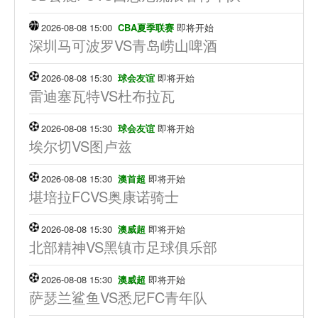
2026-08-08 15:00
CBA夏季联赛
即将开始
深圳马可波罗VS青岛崂山啤酒
2026-08-08 15:30
球会友谊
即将开始
雷迪塞瓦特VS杜布拉瓦
2026-08-08 15:30
球会友谊
即将开始
埃尔切VS图卢兹
2026-08-08 15:30
澳首超
即将开始
堪培拉FCVS奥康诺骑士
2026-08-08 15:30
澳威超
即将开始
北部精神VS黑镇市足球俱乐部
2026-08-08 15:30
澳威超
即将开始
萨瑟兰鲨鱼VS悉尼FC青年队