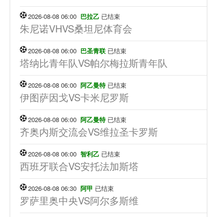
2026-08-08 06:00
巴拉乙
已结束
朱尼诺VHVS桑坦尼体育会
2026-08-08 06:00
巴圣青联
已结束
塔纳比青年队VS帕尔梅拉斯青年队
2026-08-08 06:00
阿乙曼特
已结束
伊图萨因戈VS卡米尼罗斯
2026-08-08 06:00
阿乙曼特
已结束
齐奥内斯交流会VS维拉圣卡罗斯
2026-08-08 06:00
智利乙
已结束
西班牙联合VS安托法加斯塔
2026-08-08 06:30
阿甲
已结束
罗萨里奥中央VS阿尔多斯维