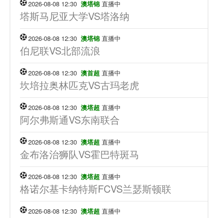
2026-08-08 12:30
澳塔锦
直播中
塔斯马尼亚大学VS塔洛纳
2026-08-08 12:30
澳塔锦
直播中
伯尼联VS北部流浪
2026-08-08 12:30
澳首超
直播中
坎培拉奥林匹克VS古玛老虎
2026-08-08 12:30
澳塔超
直播中
阿尔弗斯通VS东南联合
2026-08-08 12:30
澳塔超
直播中
金布洛治狮队VS霍巴特斑马
2026-08-08 12:30
澳塔超
直播中
格诺尔基卡纳特斯FCVS兰瑟斯顿联
2026-08-08 12:30
澳塔超
直播中