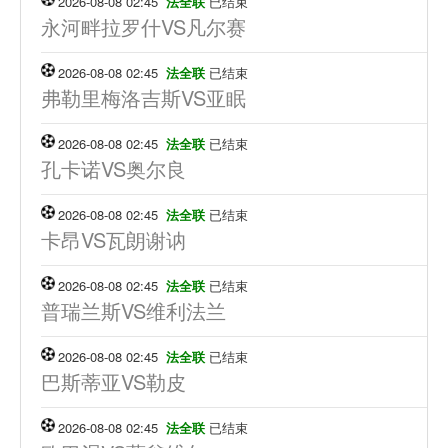
2026-08-08 02:45
法全联
已结束
永河畔拉罗什VS凡尔赛
2026-08-08 02:45
法全联
已结束
弗勒里梅洛吉斯VS亚眠
2026-08-08 02:45
法全联
已结束
孔卡诺VS奥尔良
2026-08-08 02:45
法全联
已结束
卡昂VS瓦朗谢讷
2026-08-08 02:45
法全联
已结束
普瑞兰斯VS维利法兰
2026-08-08 02:45
法全联
已结束
巴斯蒂亚VS勒皮
2026-08-08 02:45
法全联
已结束