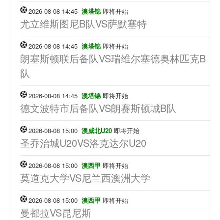
2026-08-08 14:45
澳塔锦
即将开始
尤立维斯图尼B队VS萨默塞特
2026-08-08 14:45
澳塔锦
即将开始
朗塞斯顿联后备队VS瑞维尔塞德奥林匹克B
队
2026-08-08 14:45
澳塔锦
即将开始
德文波特市后备队VS朗赛斯顿城B队
2026-08-08 15:00
澳威北U20
即将开始
圣乔治城U20VS洛克达尔U20
2026-08-08 15:00
澳西甲
即将开始
莫道克大学VS尼兰西澳洲大学
2026-08-08 15:00
澳西甲
即将开始
曼都拉VS昆尼斯