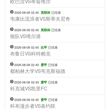
欧巴涅VS蒂翁维尔
2026-08-08 02:45
英联杯
已结束
韦康比流浪者VS斯蒂夫尼奇
2026-08-08 02:45
英联杯
已结束
狼队VS维尔港
2026-08-08 02:45
比甲
已结束
布鲁日VS科特赖克
2026-08-08 02:45
爱甲
已结束
都柏林大学VS韦克斯福德
2026-08-08 02:45
爱甲
已结束
科克城VS凯里FC
2026-08-08 02:45
爱甲
已结束
科布漫步者VS条约联