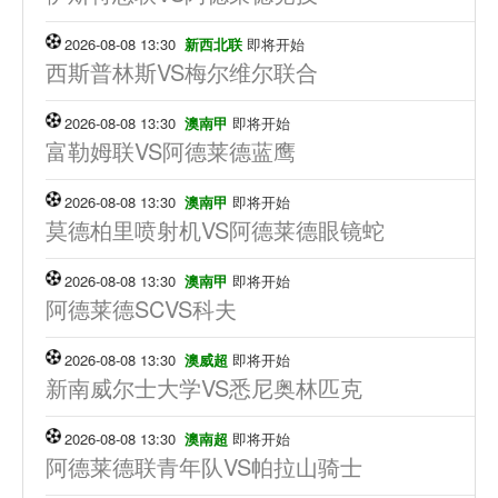
2026-08-08 13:30
新西北联
即将开始
西斯普林斯VS梅尔维尔联合
2026-08-08 13:30
澳南甲
即将开始
富勒姆联VS阿德莱德蓝鹰
2026-08-08 13:30
澳南甲
即将开始
莫德柏里喷射机VS阿德莱德眼镜蛇
2026-08-08 13:30
澳南甲
即将开始
阿德莱德SCVS科夫
2026-08-08 13:30
澳威超
即将开始
新南威尔士大学VS悉尼奥林匹克
2026-08-08 13:30
澳南超
即将开始
阿德莱德联青年队VS帕拉山骑士