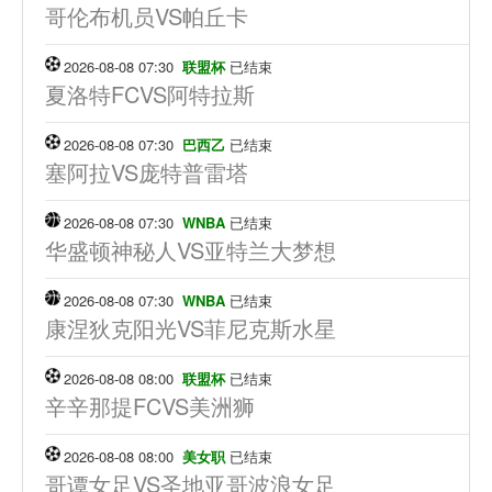
哥伦布机员VS帕丘卡
2026-08-08 07:30
联盟杯
已结束
夏洛特FCVS阿特拉斯
2026-08-08 07:30
巴西乙
已结束
塞阿拉VS庞特普雷塔
2026-08-08 07:30
WNBA
已结束
华盛顿神秘人VS亚特兰大梦想
2026-08-08 07:30
WNBA
已结束
康涅狄克阳光VS菲尼克斯水星
2026-08-08 08:00
联盟杯
已结束
辛辛那提FCVS美洲狮
2026-08-08 08:00
美女职
已结束
哥谭女足VS圣地亚哥波浪女足