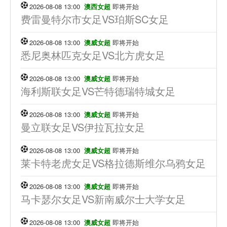
2026-08-08 13:00
澳西女超
即将开始
费雷曼特尔市女足VS珀斯SC女足
2026-08-08 13:00
澳威女超
即将开始
悉尼奥林匹克女足VS北方虎女足
2026-08-08 13:00
澳威女超
即将开始
海利斯联女足VS芒特德瑞特城女足
2026-08-08 13:00
澳威女超
即将开始
曼立联女足VS伊拉瓦拉女足
2026-08-08 13:00
澳威女超
即将开始
莱卡特老虎女足VS格拉德斯维尔乌鸦女足
2026-08-08 13:00
澳威女超
即将开始
马卡瑟尔女足VS新南威尔士大学女足
2026-08-08 13:00
澳威女超
即将开始