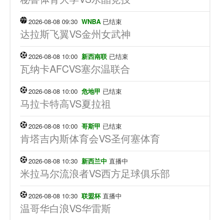
2026-08-08 09:30
WNBA
已结束
达拉斯飞翼VS金州女武神
2026-08-08 10:00
新西南联
已结束
瓦纳卡AFCVS塞尔温联合
2026-08-08 10:00
危地甲
已结束
马拉卡特高VS夏拉祖
2026-08-08 10:00
哥斯甲
已结束
肯塔吉内斯体育会VS圣何塞体育
2026-08-08 10:30
新西兰中
直播中
米拉马尔流浪者VS西方足球俱乐部
2026-08-08 10:30
联盟杯
直播中
温哥华白浪VS华雷斯