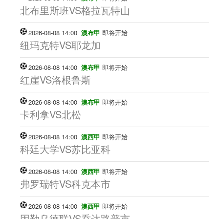
北布里斯班VS格拉瓦特山
2026-08-08 14:00
澳布甲
即将开始
纽玛克特VS耶龙加
2026-08-08 14:00
澳布甲
即将开始
红崖VS洛根鲁斯
2026-08-08 14:00
澳布甲
即将开始
卡利拿VS北松
2026-08-08 14:00
澳西甲
即将开始
科廷大学VS苏比亚科
2026-08-08 14:00
澳西甲
即将开始
弗罗瑞特VS科克本市
2026-08-08 14:00
澳西甲
即将开始
因勒乌德联VS乔达路普市