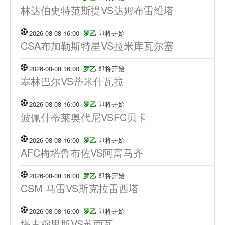
林达伯史特范斯提VS达姆布雷维塔
2026-08-08 16:00
罗乙
即将开始
CSA布加勒斯特星VS拉米库瓦尔塞
2026-08-08 16:00
罗乙
即将开始
塞林巴尔VS蒂米什瓦拉
2026-08-08 16:00
罗乙
即将开始
波佩什蒂莱奥代尼VSFC贝卡
2026-08-08 16:00
罗乙
即将开始
AFC梅塔鲁布佐VS阿富马齐
2026-08-08 16:00
罗乙
即将开始
CSM 马雷VS斯克拉雷西塔
2026-08-08 16:00
罗乙
即将开始
塔古穆里斯VS苏西瓦