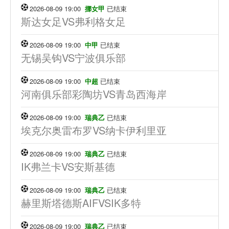
2026-08-09 19:00
挪女甲
已结束
斯达女足VS弗利格女足
2026-08-09 19:00
中甲
已结束
无锡吴钩VS宁波俱乐部
2026-08-09 19:00
中超
已结束
河南俱乐部彩陶坊VS青岛西海岸
2026-08-09 19:00
瑞典乙
已结束
埃克尔奥雷布罗VS纳卡伊利里亚
2026-08-09 19:00
瑞典乙
已结束
IK弗兰卡VS安斯基德
2026-08-09 19:00
瑞典乙
已结束
赫里斯塔德斯AIFVSIK多特
2026-08-09 19:00
瑞典乙
已结束