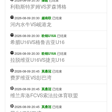
2026-08-09 20:30
挪超
已结束
利勒斯特罗姆VS罗森博格
2026-08-09 20:30
越南联
已结束
河内水牛VS岘港龙
2026-08-09 20:30
欧锦U16A
已结束
希腊U16VS格鲁吉亚U16
2026-08-09 20:30
欧锦U16A
已结束
拉脱维亚U16VS捷克U16
2026-08-09 20:45
莫桑冠
已结束
费罗维亚VS彭巴湾
2026-08-09 20:45
莫桑冠
已结束
维兰库洛FCVS索法拉体育联盟
2026-08-09 20:45
莫桑冠
已结束