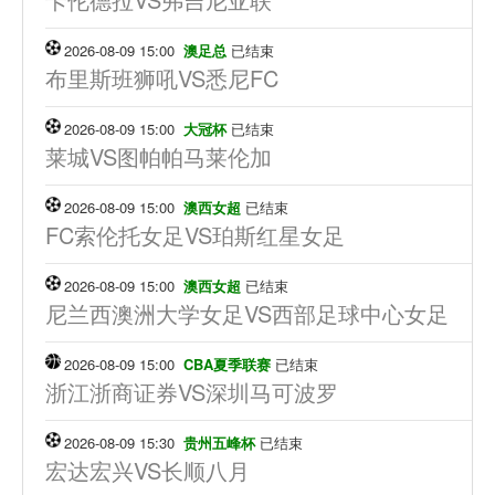
2026-08-09 15:00
澳足总
已结束
布里斯班狮吼VS悉尼FC
2026-08-09 15:00
大冠杯
已结束
莱城VS图帕帕马莱伦加
2026-08-09 15:00
澳西女超
已结束
FC索伦托女足VS珀斯红星女足
2026-08-09 15:00
澳西女超
已结束
尼兰西澳洲大学女足VS西部足球中心女足
2026-08-09 15:00
CBA夏季联赛
已结束
浙江浙商证券VS深圳马可波罗
2026-08-09 15:30
贵州五峰杯
已结束
宏达宏兴VS长顺八月