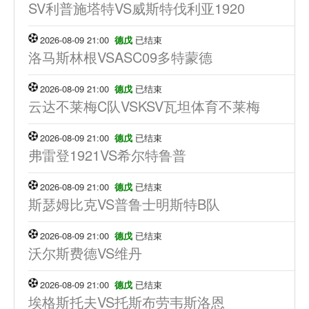
SV利普施塔特VS威斯特伐利亚1920
2026-08-09 21:00
德戊
已结束
洛马斯林根VSASC09多特蒙德
2026-08-09 21:00
德戊
已结束
云达不莱梅C队VSKSV瓦坦体育不莱梅
2026-08-09 21:00
德戊
已结束
弗雷登1921VS希尔特鲁普
2026-08-09 21:00
德戊
已结束
斯瑟姆比克VS普鲁士明斯特B队
2026-08-09 21:00
德戊
已结束
沃尔斯费德VS维丹
2026-08-09 21:00
德戊
已结束
埃格斯托夫VS托斯布劳韦斯洛恩