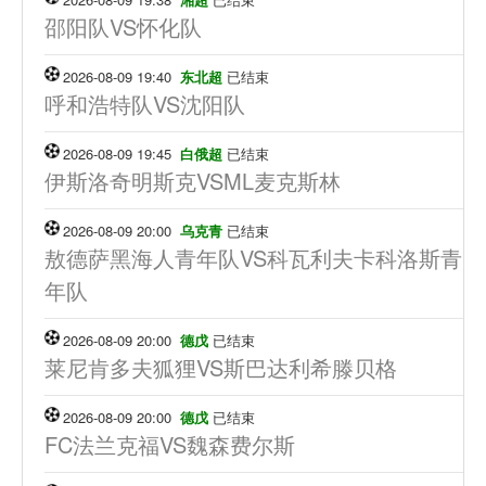
邵阳队VS怀化队
2026-08-09 19:40
东北超
已结束
呼和浩特队VS沈阳队
2026-08-09 19:45
白俄超
已结束
伊斯洛奇明斯克VSML麦克斯林
2026-08-09 20:00
乌克青
已结束
敖德萨黑海人青年队VS科瓦利夫卡科洛斯青
年队
2026-08-09 20:00
德戊
已结束
莱尼肯多夫狐狸VS斯巴达利希滕贝格
2026-08-09 20:00
德戊
已结束
FC法兰克福VS魏森费尔斯