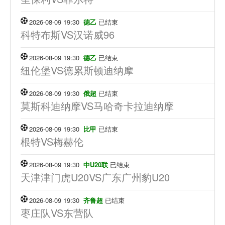
2026-08-09 19:30
德乙
已结束
科特布斯VS汉诺威96
2026-08-09 19:30
德乙
已结束
纽伦堡VS德累斯顿迪纳摩
2026-08-09 19:30
俄超
已结束
莫斯科迪纳摩VS马哈奇卡拉迪纳摩
2026-08-09 19:30
比甲
已结束
根特VS梅赫伦
2026-08-09 19:30
中U20联
已结束
天津津门虎U20VS广东广州豹U20
2026-08-09 19:30
齐鲁超
已结束
枣庄队VS东营队