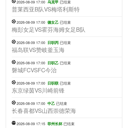
2026-08-09 17:00
乌克甲
已结束
普莱西亚B队VS梅塔利斯特
2026-08-09 17:00
德女乙
已结束
梅彭女足VS霍芬海姆女足B队
2026-08-09 17:00
日职丙
已结束
福岛联VS赞岐釜玉海
2026-08-09 17:00
日职乙
已结束
磐城FCVSFC今治
2026-08-09 17:00
日职联
已结束
东京绿茵VS川崎前锋
2026-08-09 17:00
中乙
已结束
长春喜都VS山西崇德荣海
2026-08-09 17:15
菲州长杯
已结束