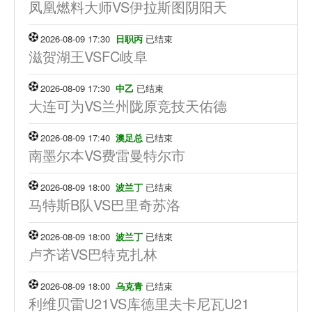
凤凰燃料大师VS伊拉斯图阴阳天
2026-08-09 17:30
日职丙
已结束
滋贺湖王VSFC岐阜
2026-08-09 17:30
中乙
已结束
大连可为VS兰州陇原竞技天佑德
2026-08-09 17:40
澳足总
已结束
南墨尔本VS费雷曼特尔市
2026-08-09 18:00
波兰丁
已结束
马特斯B队VS巴里奇苏洛
2026-08-09 18:00
波兰丁
已结束
卢齐诺VS巴特克扎林
2026-08-09 18:00
乌克青
已结束
利维贝雷U21VS库德里夫卡尼瓦U21