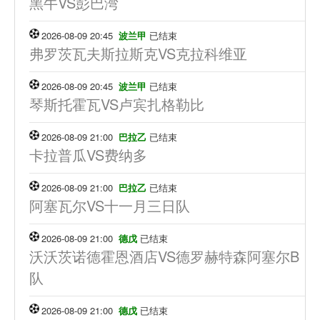
黑牛VS彭巴湾
2026-08-09 20:45
波兰甲
已结束
弗罗茨瓦夫斯拉斯克VS克拉科维亚
2026-08-09 20:45
波兰甲
已结束
琴斯托霍瓦VS卢宾扎格勒比
2026-08-09 21:00
巴拉乙
已结束
卡拉普瓜VS费纳多
2026-08-09 21:00
巴拉乙
已结束
阿塞瓦尔VS十一月三日队
2026-08-09 21:00
德戊
已结束
沃沃茨诺德霍恩酒店VS德罗赫特森阿塞尔B
队
2026-08-09 21:00
德戊
已结束