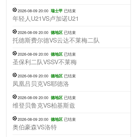
2026-08-09 20:00
瑞士甲
已结束
年轻人U21VS卢加诺U21
2026-08-09 20:00
德地区
已结束
托德斯费尔德VS云达不莱梅二队
2026-08-09 20:00
德地区
已结束
圣保利二队VSSV不莱梅
2026-08-09 20:00
德地区
已结束
凤凰吕贝克VS耶德洛
2026-08-09 20:00
德地区
已结束
维登贝鲁克VS柏基斯兹
2026-08-09 20:00
德地区
已结束
奥伯豪森VS洛特