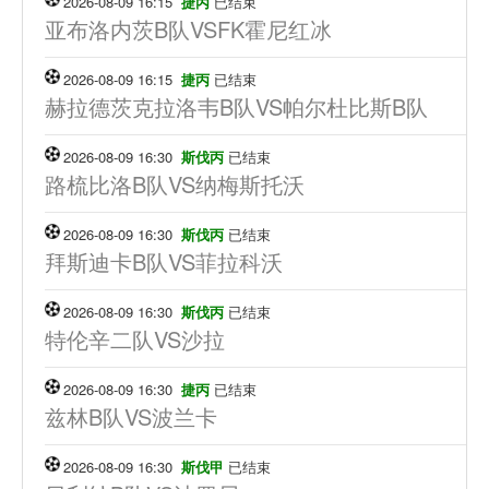
2026-08-09 16:15
捷丙
已结束
亚布洛内茨B队VSFK霍尼红冰
2026-08-09 16:15
捷丙
已结束
赫拉德茨克拉洛韦B队VS帕尔杜比斯B队
2026-08-09 16:30
斯伐丙
已结束
路梳比洛B队VS纳梅斯托沃
2026-08-09 16:30
斯伐丙
已结束
拜斯迪卡B队VS菲拉科沃
2026-08-09 16:30
斯伐丙
已结束
特伦辛二队VS沙拉
2026-08-09 16:30
捷丙
已结束
兹林B队VS波兰卡
2026-08-09 16:30
斯伐甲
已结束