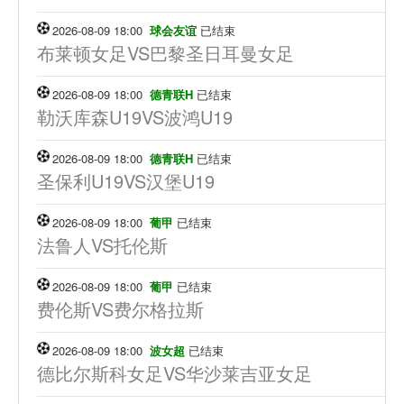
2026-08-09 18:00
球会友谊
已结束
布莱顿女足VS巴黎圣日耳曼女足
2026-08-09 18:00
德青联H
已结束
勒沃库森U19VS波鸿U19
2026-08-09 18:00
德青联H
已结束
圣保利U19VS汉堡U19
2026-08-09 18:00
葡甲
已结束
法鲁人VS托伦斯
2026-08-09 18:00
葡甲
已结束
费伦斯VS费尔格拉斯
2026-08-09 18:00
波女超
已结束
德比尔斯科女足VS华沙莱吉亚女足