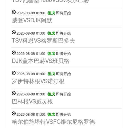
2026-08-08 01:00
德戊
即将开始
威登VSDJK阿默
2026-08-08 01:00
德戊
即将开始
TSV科恩VS格罗斯巴多夫
2026-08-08 01:00
德戊
即将开始
DJK盖本巴赫VS班贝格
2026-08-08 01:00
德戊
即将开始
罗伊特林根VS诺汀根
2026-08-08 01:00
德戊
即将开始
巴林根VS威灵根
2026-08-08 01:00
德戊
即将开始
哈尔伯施塔特VSFC维尔尼格罗德