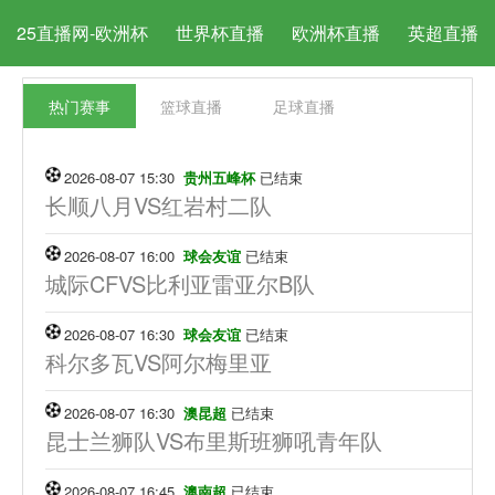
25直播网-欧洲杯
世界杯直播
欧洲杯直播
英超直播
热门赛事
篮球直播
足球直播
2026-08-07 15:30
贵州五峰杯
已结束
长顺八月VS红岩村二队
2026-08-07 16:00
球会友谊
已结束
城际CFVS比利亚雷亚尔B队
2026-08-07 16:30
球会友谊
已结束
科尔多瓦VS阿尔梅里亚
2026-08-07 16:30
澳昆超
已结束
昆士兰狮队VS布里斯班狮吼青年队
2026-08-07 16:45
澳南超
已结束