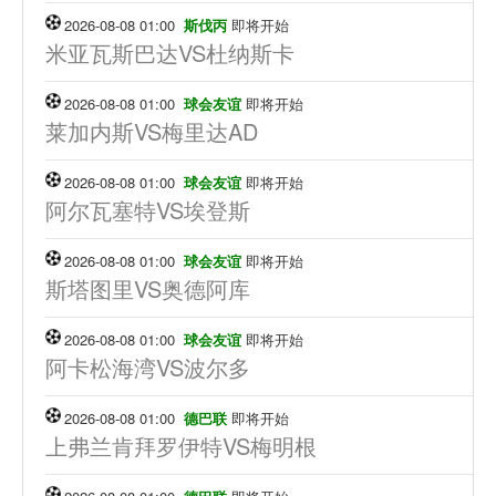
2026-08-08 01:00
斯伐丙
即将开始
米亚瓦斯巴达VS杜纳斯卡
2026-08-08 01:00
球会友谊
即将开始
莱加内斯VS梅里达AD
2026-08-08 01:00
球会友谊
即将开始
阿尔瓦塞特VS埃登斯
2026-08-08 01:00
球会友谊
即将开始
斯塔图里VS奥德阿库
2026-08-08 01:00
球会友谊
即将开始
阿卡松海湾VS波尔多
2026-08-08 01:00
德巴联
即将开始
上弗兰肯拜罗伊特VS梅明根