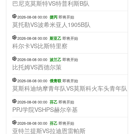
巴尼克莫斯特VS特普利斯B队
2026-08-08 00:00
捷丙
即将开始
莫托勒VS波希米亚人1905B队
2026-08-08 00:00
斯亚乙
即将开始
科尔卡VS比斯特里察
2026-08-08 00:00
波兰乙
即将开始
比托姆VS西德尔策
2026-08-08 00:00
俄青联
即将开始
莫斯科迪纳摩青年队VS莫斯科火车头青年队
2026-08-08 00:00
芬乙
即将开始
PPJ学院VSHPS赫尔辛基
2026-08-08 00:00
芬乙
即将开始
亚特兰提斯VS拉迪恩雷帕斯