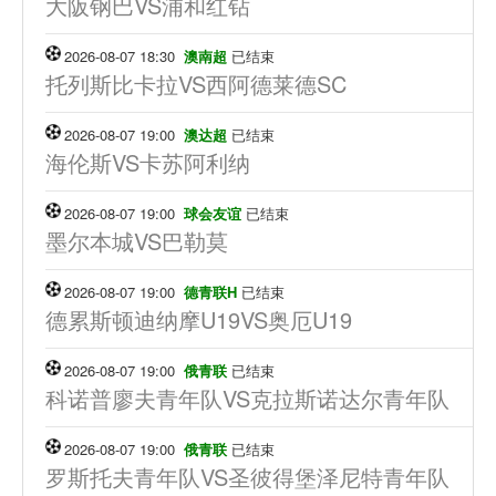
大阪钢巴VS浦和红钻
2026-08-07 18:30
澳南超
已结束
托列斯比卡拉VS西阿德莱德SC
2026-08-07 19:00
澳达超
已结束
海伦斯VS卡苏阿利纳
2026-08-07 19:00
球会友谊
已结束
墨尔本城VS巴勒莫
2026-08-07 19:00
德青联H
已结束
德累斯顿迪纳摩U19VS奥厄U19
2026-08-07 19:00
俄青联
已结束
科诺普廖夫青年队VS克拉斯诺达尔青年队
2026-08-07 19:00
俄青联
已结束
罗斯托夫青年队VS圣彼得堡泽尼特青年队