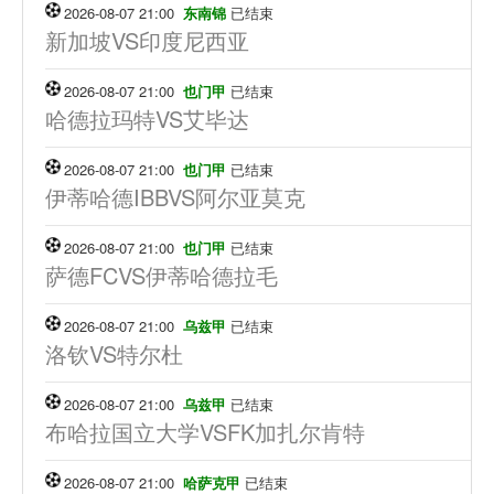
2026-08-07 21:00
东南锦
已结束
新加坡VS印度尼西亚
2026-08-07 21:00
也门甲
已结束
哈德拉玛特VS艾毕达
2026-08-07 21:00
也门甲
已结束
伊蒂哈德IBBVS阿尔亚莫克
2026-08-07 21:00
也门甲
已结束
萨德FCVS伊蒂哈德拉毛
2026-08-07 21:00
乌兹甲
已结束
洛钦VS特尔杜
2026-08-07 21:00
乌兹甲
已结束
布哈拉国立大学VSFK加扎尔肯特
2026-08-07 21:00
哈萨克甲
已结束