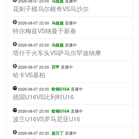
2026-08-07 23:00
乌兹超
直播中
花刺子模乌尔根奇VS马沙尔
2026-08-07 23:00
乌兹超
直播中
特尔梅兹VS纳曼干新春
2026-08-07 23:00
乌兹超
直播中
塔什干火车头VS萨马尔罕迪纳摩
2026-08-07 23:00
芬甲
直播中
哈卡VS基柏
2026-08-07 23:00
欧锦U16A
直播中
德国U16VS比利时U16
2026-08-07 23:00
欧锦U16A
直播中
波兰U16VS罗马尼亚U16
2026-08-07 23:30
波兰丁
直播中