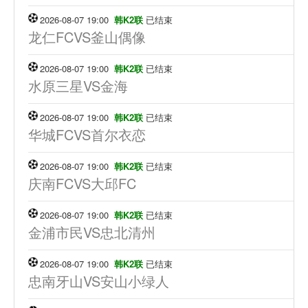
2026-08-07 19:00
韩K2联
已结束
龙仁FCVS釜山偶像
2026-08-07 19:00
韩K2联
已结束
水原三星VS金海
2026-08-07 19:00
韩K2联
已结束
华城FCVS首尔衣恋
2026-08-07 19:00
韩K2联
已结束
庆南FCVS大邱FC
2026-08-07 19:00
韩K2联
已结束
金浦市民VS忠北清州
2026-08-07 19:00
韩K2联
已结束
忠南牙山VS安山小绿人