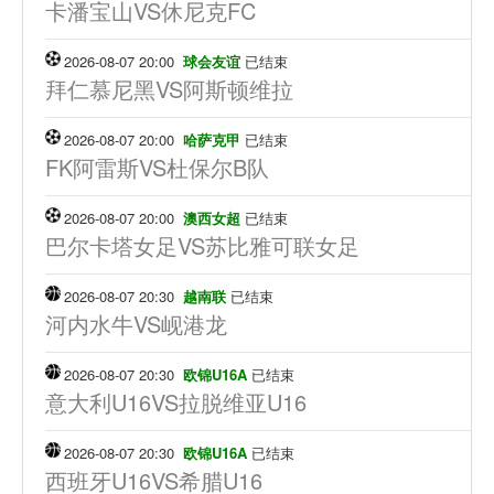
卡潘宝山VS休尼克FC
2026-08-07 20:00
球会友谊
已结束
拜仁慕尼黑VS阿斯顿维拉
2026-08-07 20:00
哈萨克甲
已结束
FK阿雷斯VS杜保尔B队
2026-08-07 20:00
澳西女超
已结束
巴尔卡塔女足VS苏比雅可联女足
2026-08-07 20:30
越南联
已结束
河内水牛VS岘港龙
2026-08-07 20:30
欧锦U16A
已结束
意大利U16VS拉脱维亚U16
2026-08-07 20:30
欧锦U16A
已结束
西班牙U16VS希腊U16