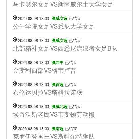
马卡瑟尔女足VS新南威尔士大学女足
2026-08-08 13:00
澳威女超
已结束
公牛学院女足VS悉尼大学女足
2026-08-08 13:00
澳威女超
已结束
北部精神女足VS西悉尼流浪者女足B队
2026-08-08 13:00
澳西甲
已结束
金斯利西部VS格韦卢普
2026-08-08 13:00
澳首超
已结束
布伦达贝拉VS塔格拉诺联
2026-08-08 13:00
澳威北超
已结束
埃奇沃斯老鹰VS韦斯顿劳动熊
2026-08-08 13:00
澳南超
已结束
克罗伊登国王VS斯特尔特狮队