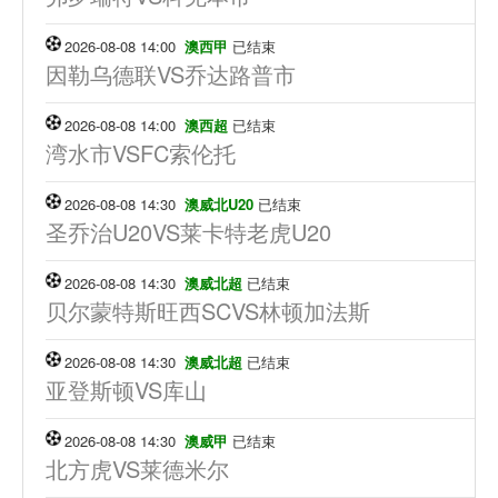
2026-08-08 14:00
澳西甲
已结束
因勒乌德联VS乔达路普市
2026-08-08 14:00
澳西超
已结束
湾水市VSFC索伦托
2026-08-08 14:30
澳威北U20
已结束
圣乔治U20VS莱卡特老虎U20
2026-08-08 14:30
澳威北超
已结束
贝尔蒙特斯旺西SCVS林顿加法斯
2026-08-08 14:30
澳威北超
已结束
亚登斯顿VS库山
2026-08-08 14:30
澳威甲
已结束
北方虎VS莱德米尔