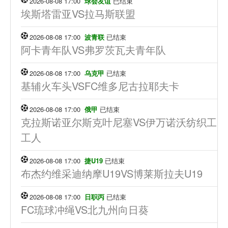
2026-08-08 17:00
球会友谊
已结束
埃斯塔雷亚VS拉马斯联盟
2026-08-08 17:00
波青联
已结束
阿卡青年队VS弗罗茨瓦夫青年队
2026-08-08 17:00
乌克甲
已结束
基辅火车头VSFC维多尼古拉耶夫卡
2026-08-08 17:00
俄甲
已结束
克拉斯诺亚尔斯克叶尼塞VS伊万诺沃纺织工
工人
2026-08-08 17:00
捷U19
已结束
布杰约维采迪纳摩U19VS博莱斯拉夫U19
2026-08-08 17:00
日职丙
已结束
FC琉球冲绳VS北九州向日葵