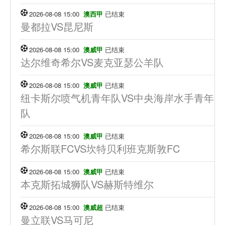
2026-08-08 15:00
澳西甲
已结束
曼都拉VS昆尼斯
2026-08-08 15:00
澳威甲
已结束
达尔维奇希尔VS麦克亚瑟公羊队
2026-08-08 15:00
澳威甲
已结束
纽卡斯尔喷气机青年队VS中央海岸水手青年
队
2026-08-08 15:00
澳威甲
已结束
希尔斯联FCVS坎特贝利班克斯敦FC
2026-08-08 15:00
澳威甲
已结束
本克斯拓城狮队VS赫斯特维尔
2026-08-08 15:00
澳威超
已结束
曼立联VS马可尼