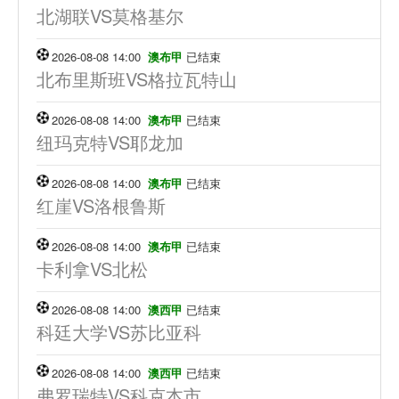
北湖联VS莫格基尔
2026-08-08 14:00
澳布甲
已结束
北布里斯班VS格拉瓦特山
2026-08-08 14:00
澳布甲
已结束
纽玛克特VS耶龙加
2026-08-08 14:00
澳布甲
已结束
红崖VS洛根鲁斯
2026-08-08 14:00
澳布甲
已结束
卡利拿VS北松
2026-08-08 14:00
澳西甲
已结束
科廷大学VS苏比亚科
2026-08-08 14:00
澳西甲
已结束
弗罗瑞特VS科克本市