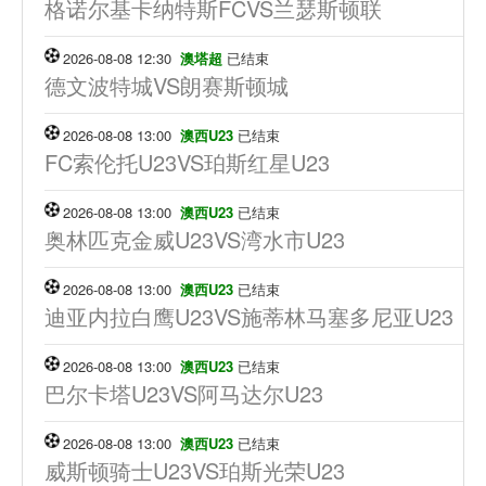
格诺尔基卡纳特斯FCVS兰瑟斯顿联
2026-08-08 12:30
澳塔超
已结束
德文波特城VS朗赛斯顿城
2026-08-08 13:00
澳西U23
已结束
FC索伦托U23VS珀斯红星U23
2026-08-08 13:00
澳西U23
已结束
奥林匹克金威U23VS湾水市U23
2026-08-08 13:00
澳西U23
已结束
迪亚内拉白鹰U23VS施蒂林马塞多尼亚U23
2026-08-08 13:00
澳西U23
已结束
巴尔卡塔U23VS阿马达尔U23
2026-08-08 13:00
澳西U23
已结束
威斯顿骑士U23VS珀斯光荣U23