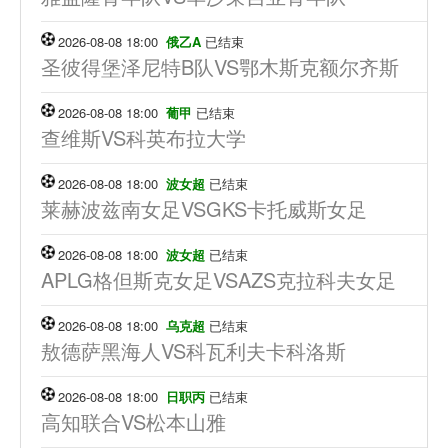
2026-08-08 18:00
俄乙A
已结束
圣彼得堡泽尼特B队VS鄂木斯克额尔齐斯
2026-08-08 18:00
葡甲
已结束
查维斯VS科英布拉大学
2026-08-08 18:00
波女超
已结束
莱赫波兹南女足VSGKS卡托威斯女足
2026-08-08 18:00
波女超
已结束
APLG格但斯克女足VSAZS克拉科夫女足
2026-08-08 18:00
乌克超
已结束
敖德萨黑海人VS科瓦利夫卡科洛斯
2026-08-08 18:00
日职丙
已结束
高知联合VS松本山雅