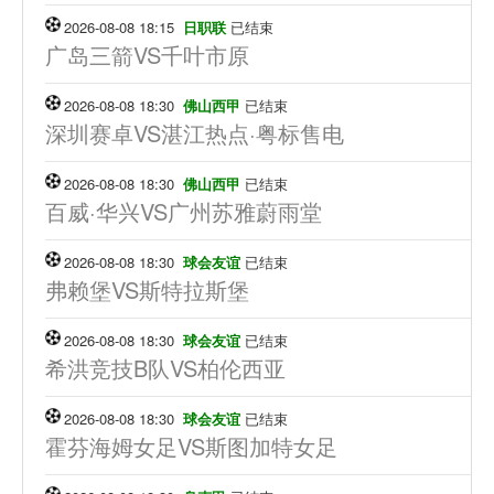
2026-08-08 18:15
日职联
已结束
广岛三箭VS千叶市原
2026-08-08 18:30
佛山西甲
已结束
深圳赛卓VS湛江热点·粤标售电
2026-08-08 18:30
佛山西甲
已结束
百威·华兴VS广州苏雅蔚雨堂
2026-08-08 18:30
球会友谊
已结束
弗赖堡VS斯特拉斯堡
2026-08-08 18:30
球会友谊
已结束
希洪竞技B队VS柏伦西亚
2026-08-08 18:30
球会友谊
已结束
霍芬海姆女足VS斯图加特女足