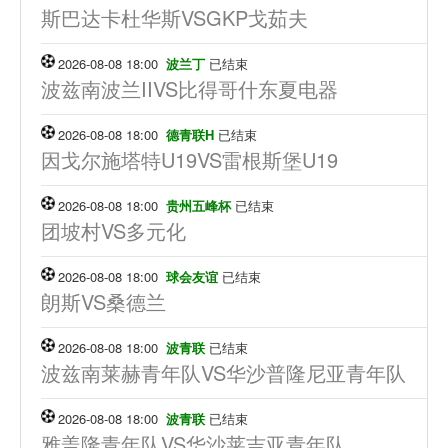
斯巴达卡杜华斯VSGKP戈茹夫
2026-08-08 18:00
波兰丁
已结束
波兹南波兰IIVS比得哥什东夏电器
2026-08-08 18:00
德青联H
已结束
因戈尔施塔特U19VS雷根斯堡U19
2026-08-08 18:00
贵州五峰杯
已结束
团坡村VS多元化
2026-08-08 18:00
球会友谊
已结束
朗斯VS桑德兰
2026-08-08 18:00
波青联
已结束
波兹南莱赫青年队VS华沙普隆尼亚青年队
2026-08-08 18:00
波青联
已结束
雅盖隆青年队VS华沙莱吉亚青年队