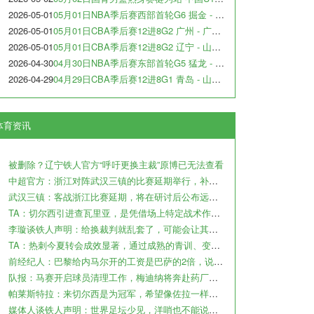
2026-05-01
05月01日NBA季后赛西部首轮G6 掘金 - 森林狼 全场录像
2026-05-01
05月01日CBA季后赛12进8G2 广州 - 广东 全场录像
2026-05-01
05月01日CBA季后赛12进8G2 辽宁 - 山东 全场录像
2026-04-30
04月30日NBA季后赛东部首轮G5 猛龙 - 骑士 全场录像
2026-04-29
04月29日CBA季后赛12进8G1 青岛 - 山西 全场录像
体育资讯
被删除？辽宁铁人官方“呼吁更换主裁”原博已无法查看
中超官方：浙江对阵武汉三镇的比赛延期举行，补赛时间另行通知
武汉三镇：客战浙江比赛延期，将在研讨后公布远征球迷的补偿方案
TA：切尔西引进查瓦里亚，是凭借场上特定战术作用被选中的即战力
李璇谈铁人声明：给换裁判就乱套了，可能会让其他裁判产生共情
TA：热刺今夏转会成效显著，通过成熟的青训、变现完成阵容迭代
前经纪人：巴黎给内马尔开的工资是巴萨的2倍，说到底还是钱
队报：马赛开启球员清理工作，梅迪纳将奔赴药厂，鲁利将加盟曼城
帕莱斯特拉：来切尔西是为冠军，希望像佐拉一样成为蓝军传奇
媒体人谈铁人声明：世界足坛少见，洋哨也不能说判罚就没问题