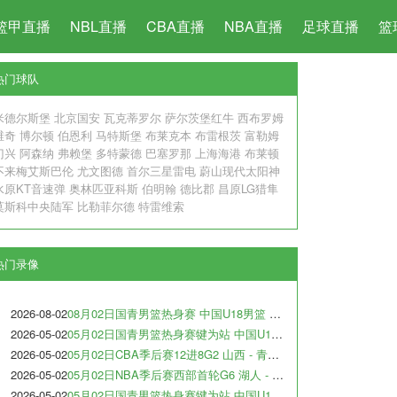
篮甲直播
NBL直播
CBA直播
NBA直播
足球直播
篮
热门球队
米德尔斯堡
北京国安
瓦克蒂罗尔
萨尔茨堡红牛
西布罗姆
维奇
博尔顿
伯恩利
马特斯堡
布莱克本
布雷根茨
富勒姆
门兴
阿森纳
弗赖堡
多特蒙德
巴塞罗那
上海海港
布莱顿
不来梅艾斯巴伦
尤文图德
首尔三星雷电
蔚山现代太阳神
水原KT音速弹
奥林匹亚科斯
伯明翰
德比郡
昌原LG猎隼
莫斯科中央陆军
比勒菲尔德
特雷维索
热门录像
2026-08-02
08月02日国青男篮热身赛 中国U18男篮 - 纽纳华丁闪电队 全场录像
2026-05-02
05月02日国青男篮热身赛犍为站 中国U17男篮 - 犹他预科篮球队 全场录像
2026-05-02
05月02日CBA季后赛12进8G2 山西 - 青岛 全场录像
2026-05-02
05月02日NBA季后赛西部首轮G6 湖人 - 火箭 全场录像
2026-05-02
05月02日国青男篮热身赛犍为站 中国U17男篮 - 阿尔法学院 全场录像