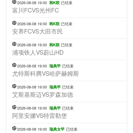
2026-08-08 19:00
韩K联
已结束
富川FCVS光州FC
2026-08-08 19:00
韩K联
已结束
安养FCVS大田市民
2026-08-08 19:00
韩K联
已结束
浦项铁人VS蔚山HD
2026-08-08 19:00
瑞典甲
已结束
尤特斯科腾VS哈萨赫姆斯
2026-08-08 19:00
瑞典甲
已结束
艾斯基斯迈VS罗森加德
2026-08-08 19:00
瑞典甲
已结束
阿里安娜VS特雷勒堡
2026-08-08 19:00
瑞典女甲
已结束