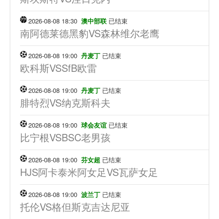
2026-08-08 18:30
澳中部联
已结束
南阿德莱德黑豹VS森林维尔老鹰
2026-08-08 19:00
丹麦丁
已结束
欧科斯VSSfB欧雷
2026-08-08 19:00
丹麦丁
已结束
腓特烈VS纳克斯科夫
2026-08-08 19:00
球会友谊
已结束
比宁根VSBSC老男孩
2026-08-08 19:00
芬女超
已结束
HJS阿卡泰米阿女足VS瓦萨女足
2026-08-08 19:00
波兰丁
已结束
托伦VS格但斯克吉达尼亚