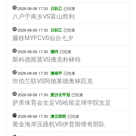
2026-08-08 17:30
日职乙
已结束
八户于南乡VS富山胜利
2026-08-08 17:30
日职乙
已结束
藤枝MYFCVS仙台七夕
2026-08-08 17:30
挪丙
已结束
斯科德斯莫VS佛克朴林特
2026-08-08 17:30
澳南甲
已结束
坎伯兰联VS阿德莱德奥林匹克
2026-08-08 17:30
爱沙女甲冠
已结束
萨库体育会女足VS哈留足球学院女足
2026-08-08 17:30
澳北部联
已结束
黄金海岸压路机VS伊普斯维奇部队