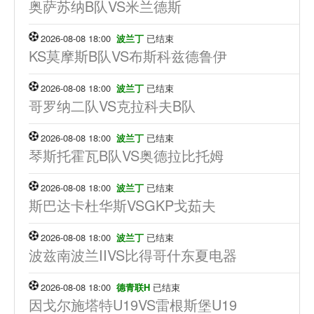
奥萨苏纳B队VS米兰德斯
2026-08-08 18:00
波兰丁
已结束
KS莫摩斯B队VS布斯科兹德鲁伊
2026-08-08 18:00
波兰丁
已结束
哥罗纳二队VS克拉科夫B队
2026-08-08 18:00
波兰丁
已结束
琴斯托霍瓦B队VS奥德拉比托姆
2026-08-08 18:00
波兰丁
已结束
斯巴达卡杜华斯VSGKP戈茹夫
2026-08-08 18:00
波兰丁
已结束
波兹南波兰IIVS比得哥什东夏电器
2026-08-08 18:00
德青联H
已结束
因戈尔施塔特U19VS雷根斯堡U19