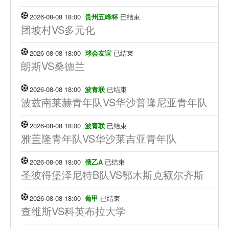
2026-08-08 18:00
贵州五峰杯
已结束
团坡村VS多元化
2026-08-08 18:00
球会友谊
已结束
朗斯VS桑德兰
2026-08-08 18:00
波青联
已结束
波兹南莱赫青年队VS华沙普隆尼亚青年队
2026-08-08 18:00
波青联
已结束
雅盖隆青年队VS华沙莱吉亚青年队
2026-08-08 18:00
俄乙A
已结束
圣彼得堡泽尼特B队VS鄂木斯克额尔齐斯
2026-08-08 18:00
葡甲
已结束
查维斯VS科英布拉大学