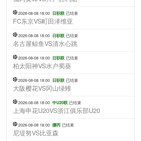
2026-08-08 18:00
日职联
已结束
FC东京VS町田泽维亚
2026-08-08 18:00
日职联
已结束
名古屋鲸鱼VS清水心跳
2026-08-08 18:00
日职联
已结束
柏太阳神VS水户蜀葵
2026-08-08 18:00
日职联
已结束
大阪樱花VS冈山绿雉
2026-08-08 18:00
中U20联
已结束
上海申花U20VS浙江俱乐部U20
2026-08-08 18:00
挪丙
已结束
尼堤努VS比亚森