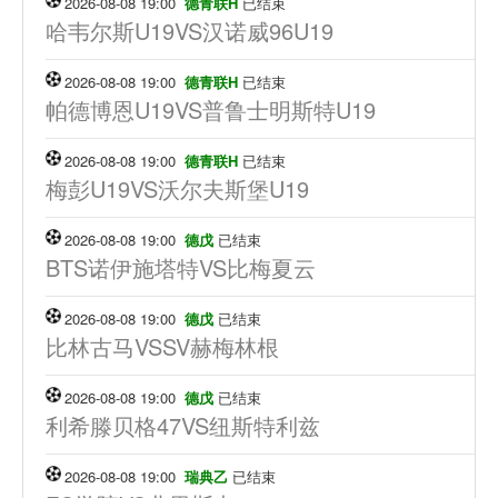
2026-08-08 19:00
德青联H
已结束
哈韦尔斯U19VS汉诺威96U19
2026-08-08 19:00
德青联H
已结束
帕德博恩U19VS普鲁士明斯特U19
2026-08-08 19:00
德青联H
已结束
梅彭U19VS沃尔夫斯堡U19
2026-08-08 19:00
德戊
已结束
BTS诺伊施塔特VS比梅夏云
2026-08-08 19:00
德戊
已结束
比林古马VSSV赫梅林根
2026-08-08 19:00
德戊
已结束
利希滕贝格47VS纽斯特利兹
2026-08-08 19:00
瑞典乙
已结束