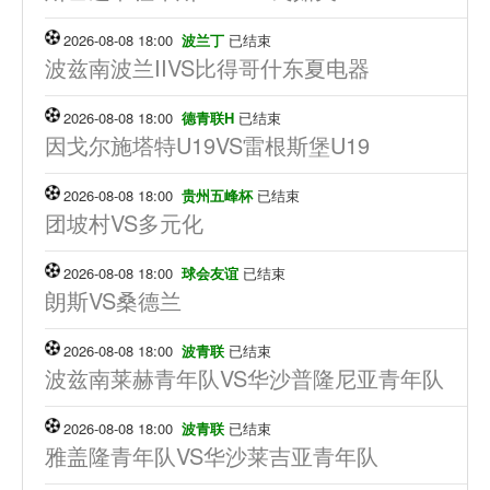
2026-08-08 18:00
波兰丁
已结束
波兹南波兰IIVS比得哥什东夏电器
2026-08-08 18:00
德青联H
已结束
因戈尔施塔特U19VS雷根斯堡U19
2026-08-08 18:00
贵州五峰杯
已结束
团坡村VS多元化
2026-08-08 18:00
球会友谊
已结束
朗斯VS桑德兰
2026-08-08 18:00
波青联
已结束
波兹南莱赫青年队VS华沙普隆尼亚青年队
2026-08-08 18:00
波青联
已结束
雅盖隆青年队VS华沙莱吉亚青年队