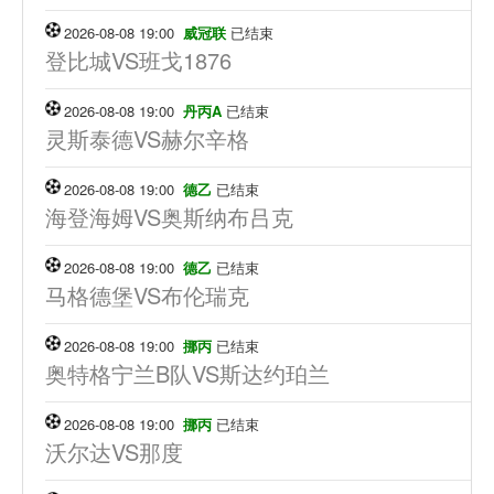
2026-08-08 19:00
威冠联
已结束
登比城VS班戈1876
2026-08-08 19:00
丹丙A
已结束
灵斯泰德VS赫尔辛格
2026-08-08 19:00
德乙
已结束
海登海姆VS奥斯纳布吕克
2026-08-08 19:00
德乙
已结束
马格德堡VS布伦瑞克
2026-08-08 19:00
挪丙
已结束
奥特格宁兰B队VS斯达约珀兰
2026-08-08 19:00
挪丙
已结束
沃尔达VS那度