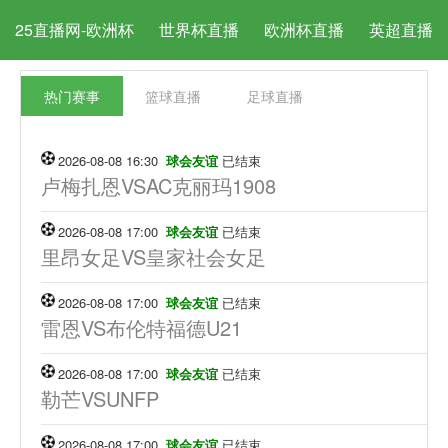
25直播网-欧洲杯
世界杯直播
欧洲杯直播
英超直播
热门赛事
篮球直播
足球直播
2026-08-08 16:30
球会友谊
已结束
卢梅扎恩VSAC克丽玛1908
2026-08-08 17:00
球会友谊
已结束
里昂女足VS皇家社会女足
2026-08-08 17:00
球会友谊
已结束
雷恩VS布伦特福德U21
2026-08-08 17:00
球会友谊
已结束
勒芒VSUNFP
2026-08-08 17:00
球会友谊
已结束