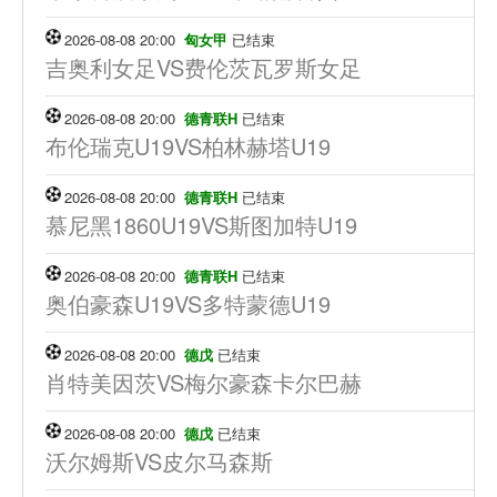
2026-08-08 20:00
匈女甲
已结束
吉奥利女足VS费伦茨瓦罗斯女足
2026-08-08 20:00
德青联H
已结束
布伦瑞克U19VS柏林赫塔U19
2026-08-08 20:00
德青联H
已结束
慕尼黑1860U19VS斯图加特U19
2026-08-08 20:00
德青联H
已结束
奥伯豪森U19VS多特蒙德U19
2026-08-08 20:00
德戊
已结束
肖特美因茨VS梅尔豪森卡尔巴赫
2026-08-08 20:00
德戊
已结束
沃尔姆斯VS皮尔马森斯