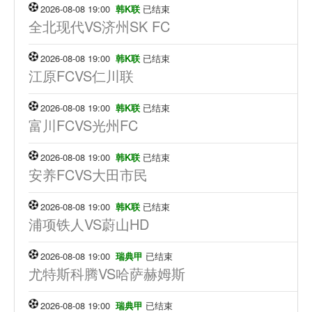
2026-08-08 19:00
韩K联
已结束
全北现代VS济州SK FC
2026-08-08 19:00
韩K联
已结束
江原FCVS仁川联
2026-08-08 19:00
韩K联
已结束
富川FCVS光州FC
2026-08-08 19:00
韩K联
已结束
安养FCVS大田市民
2026-08-08 19:00
韩K联
已结束
浦项铁人VS蔚山HD
2026-08-08 19:00
瑞典甲
已结束
尤特斯科腾VS哈萨赫姆斯
2026-08-08 19:00
瑞典甲
已结束