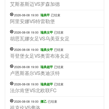
艾斯基斯迈VS罗森加德
2026-08-08 19:00
瑞典甲
已结束
阿里安娜VS特雷勒堡
2026-08-08 19:00
瑞典女甲
已结束
胡思瓦娜女足VS乌美亚女足
2026-08-08 19:00
瑞典女甲
已结束
哥登堡女足VS奥雷布洛女足
2026-08-08 19:00
瑞典超甲
已结束
卢恩斯基尔VS奥迪沃特
2026-08-08 19:00
瑞典超甲
已结束
法尔肯堡VS北欧联FC
2026-08-08 19:00
挪乙
已结束
祖克伦VS弗洛