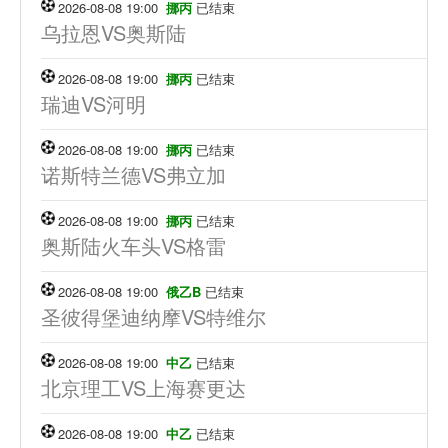
2026-08-08 19:00
挪丙
已结束
乌拉恩VS奥斯陆
2026-08-08 19:00
挪丙
已结束
瑞迪VS河明
2026-08-08 19:00
挪丙
已结束
诺斯特兰德VS弗立加
2026-08-08 19:00
挪丙
已结束
奥斯陆火车头VS格雷
2026-08-08 19:00
俄乙B
已结束
圣彼得堡迪纳摩VS特维尔
2026-08-08 19:00
中乙
已结束
北京理工VS上海赛更达
2026-08-08 19:00
中乙
已结束