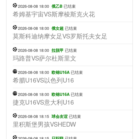
2026-08-08 18:00
俄乙B
已结束
希姆基宇宙VS斯摩棱斯克火花
2026-08-08 18:00
俄女超
已结束
莫斯科迪纳摩女足VS罗斯托夫女足
2026-08-08 18:00
拉脱甲
已结束
玛路普VS萨尔杜斯里文
2026-08-08 18:00
欧锦U16A
已结束
希腊U16VS以色列U16
2026-08-08 18:00
欧锦U16A
已结束
捷克U16VS意大利U16
2026-08-08 18:15
球会友谊
已结束
里积斯堡男孩VSHEDW
2026-08-08 18:15
日职联
已结束