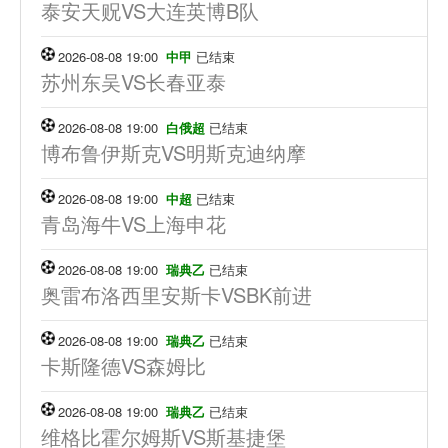
泰安天贶VS大连英博B队
2026-08-08 19:00
中甲
已结束
苏州东吴VS长春亚泰
2026-08-08 19:00
白俄超
已结束
博布鲁伊斯克VS明斯克迪纳摩
2026-08-08 19:00
中超
已结束
青岛海牛VS上海申花
2026-08-08 19:00
瑞典乙
已结束
奥雷布洛西里安斯卡VSBK前进
2026-08-08 19:00
瑞典乙
已结束
卡斯隆德VS森姆比
2026-08-08 19:00
瑞典乙
已结束
维格比霍尔姆斯VS斯基捷堡