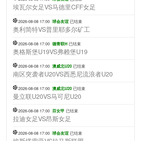
埃瓦尔女足VS马德里CFF女足
2026-08-08 17:00
球会友谊
已结束
奥利简特VS普里耶多尔矿工
2026-08-08 17:00
德青联H
已结束
奥格斯堡U19VS弗赖堡U19
2026-08-08 17:00
澳威北U20
已结束
南区突袭者U20VS西悉尼流浪者U20
2026-08-08 17:00
澳威北U20
已结束
曼立联U20VS马可尼U20
2026-08-08 17:00
芬女甲
已结束
拉迪女足VS昂斯女足
2026-08-08 17:00
球会友谊
已结束
埃斯塔雷亚VS拉马斯联盟