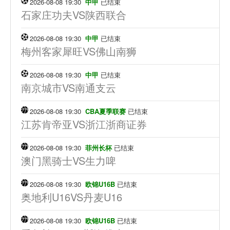
2026-08-08 19:30
中甲
已结束
石家庄功夫VS陕西联合
2026-08-08 19:30
中甲
已结束
梅州客家犀旺VS佛山南狮
2026-08-08 19:30
中甲
已结束
南京城市VS南通支云
2026-08-08 19:30
CBA夏季联赛
已结束
江苏肯帝亚VS浙江浙商证券
2026-08-08 19:30
菲州长杯
已结束
澳门黑骑士VS生力啤
2026-08-08 19:30
欧锦U16B
已结束
奥地利U16VS丹麦U16
2026-08-08 19:30
欧锦U16B
已结束