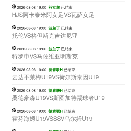
2026-08-08 19:00
芬女超
已结束
HJS阿卡泰米阿女足VS瓦萨女足
2026-08-08 19:00
波兰丁
已结束
托伦VS格但斯克吉达尼亚
2026-08-08 19:00
波兰丁
已结束
特罗申VS马佐维亚明斯克
2026-08-08 19:00
德青联H
已结束
云达不莱梅U19VS荷尔斯泰因U19
2026-08-08 19:00
德青联H
已结束
桑德豪森U19VS斯图加特踢球者U19
2026-08-08 19:00
德青联H
已结束
霍芬海姆U19VSSSV乌尔姆U19