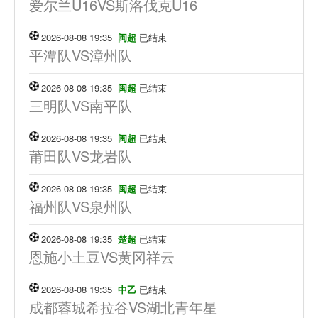
爱尔兰U16VS斯洛伐克U16
2026-08-08 19:35
闽超
已结束
平潭队VS漳州队
2026-08-08 19:35
闽超
已结束
三明队VS南平队
2026-08-08 19:35
闽超
已结束
莆田队VS龙岩队
2026-08-08 19:35
闽超
已结束
福州队VS泉州队
2026-08-08 19:35
楚超
已结束
恩施小土豆VS黄冈祥云
2026-08-08 19:35
中乙
已结束
成都蓉城希拉谷VS湖北青年星