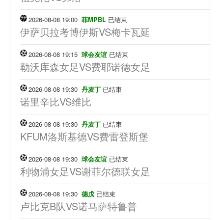
2026-08-08 19:00
菲MPBL
已结束
伊萨贝拉考博伊斯VS梅卡瓦延
2026-08-08 19:15
球会友谊
已结束
勒沃库森女足VS费耶诺德女足
2026-08-08 19:30
丹麦丁
已结束
诺里辛比VS维比
2026-08-08 19:30
丹麦丁
已结束
KFUM洛斯基德VS费雷登斯堡
2026-08-08 19:30
球会友谊
已结束
利物浦女足VS谢菲尔德联女足
2026-08-08 19:30
德戊
已结束
卢比克B队VS诺马萨特鲁普