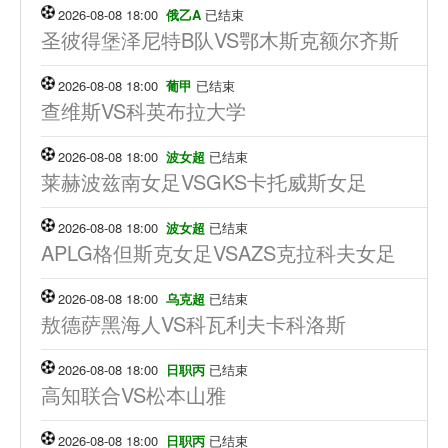
2026-08-08 18:00
俄乙A
已结束
圣彼得堡泽尼特B队VS鄂木斯克额尔齐斯
2026-08-08 18:00
葡甲
已结束
查维斯VS科英布拉大学
2026-08-08 18:00
波女超
已结束
莱赫波兹南女足VSGKS卡托威斯女足
2026-08-08 18:00
波女超
已结束
APLG格但斯克女足VSAZS克拉科夫女足
2026-08-08 18:00
乌克超
已结束
敖德萨黑海人VS科瓦利夫卡科洛斯
2026-08-08 18:00
日职丙
已结束
高知联合VS松本山雅
2026-08-08 18:00
日职丙
已结束