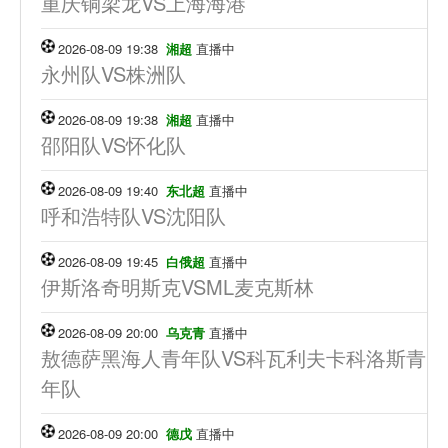
重庆铜梁龙VS上海海港
2026-08-09 19:38
湘超
直播中
永州队VS株洲队
2026-08-09 19:38
湘超
直播中
邵阳队VS怀化队
2026-08-09 19:40
东北超
直播中
呼和浩特队VS沈阳队
2026-08-09 19:45
白俄超
直播中
伊斯洛奇明斯克VSML麦克斯林
2026-08-09 20:00
乌克青
直播中
敖德萨黑海人青年队VS科瓦利夫卡科洛斯青
年队
2026-08-09 20:00
德戊
直播中