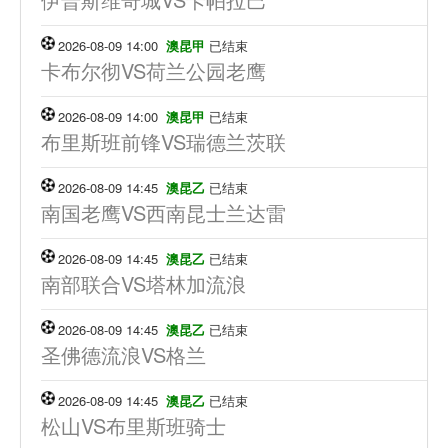
2026-08-09 14:00
澳昆甲
已结束
卡布尔彻VS荷兰公园老鹰
2026-08-09 14:00
澳昆甲
已结束
布里斯班前锋VS瑞德兰茨联
2026-08-09 14:45
澳昆乙
已结束
南国老鹰VS西南昆士兰达雷
2026-08-09 14:45
澳昆乙
已结束
南部联合VS塔林加流浪
2026-08-09 14:45
澳昆乙
已结束
圣佛德流浪VS格兰
2026-08-09 14:45
澳昆乙
已结束
松山VS布里斯班骑士