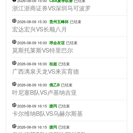
2026-08-09 15:00
CBA夏季联赛
已结束
浙江浙商证券VS深圳马可波罗
2026-08-09 15:30
贵州五峰杯
已结束
宏达宏兴VS长顺八月
2026-08-09 16:00
球会友谊
已结束
莫斯托莱斯VS特里巴尔
2026-08-09 16:00
桂超
已结束
广西漓泉天龙VS来宾育德
2026-08-09 16:00
俄乙B
已结束
叶尼塞B队VS卢基纳吉亚
2026-08-09 16:15
捷丙
已结束
卡尔维纳B队VS乌赫尔斯基
2026-08-09 16:15
捷丙
已结束