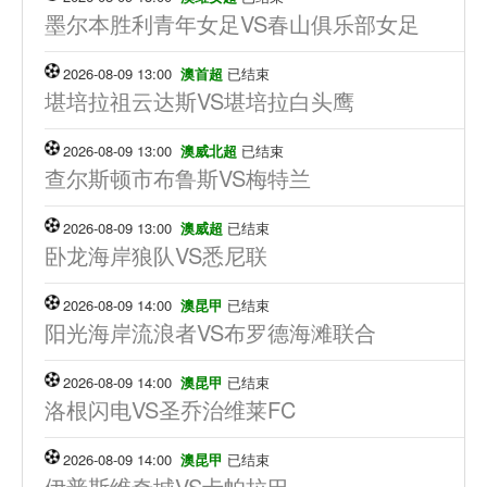
墨尔本胜利青年女足VS春山俱乐部女足
2026-08-09 13:00
澳首超
已结束
堪培拉祖云达斯VS堪培拉白头鹰
2026-08-09 13:00
澳威北超
已结束
查尔斯顿市布鲁斯VS梅特兰
2026-08-09 13:00
澳威超
已结束
卧龙海岸狼队VS悉尼联
2026-08-09 14:00
澳昆甲
已结束
阳光海岸流浪者VS布罗德海滩联合
2026-08-09 14:00
澳昆甲
已结束
洛根闪电VS圣乔治维莱FC
2026-08-09 14:00
澳昆甲
已结束
伊普斯维奇城VS卡帕拉巴