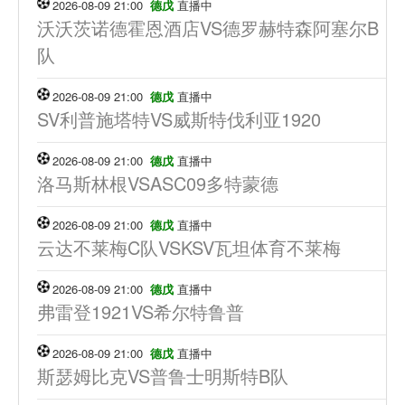
2026-08-09 21:00
德戊
直播中
沃沃茨诺德霍恩酒店VS德罗赫特森阿塞尔B
队
2026-08-09 21:00
德戊
直播中
SV利普施塔特VS威斯特伐利亚1920
2026-08-09 21:00
德戊
直播中
洛马斯林根VSASC09多特蒙德
2026-08-09 21:00
德戊
直播中
云达不莱梅C队VSKSV瓦坦体育不莱梅
2026-08-09 21:00
德戊
直播中
弗雷登1921VS希尔特鲁普
2026-08-09 21:00
德戊
直播中
斯瑟姆比克VS普鲁士明斯特B队