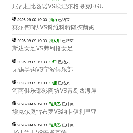
尼瓦杜比兹诺VS埃涅尔格提克BGU
2026-08-09 19:00
挪丙
已结束
莫尔德B队VS科维科特隆德赫姆
2026-08-09 19:00
挪女甲
已结束
斯达女足VS弗利格女足
2026-08-09 19:00
中甲
已结束
无锡吴钩VS宁波俱乐部
2026-08-09 19:00
中超
已结束
河南俱乐部彩陶坊VS青岛西海岸
2026-08-09 19:00
瑞典乙
已结束
埃克尔奥雷布罗VS纳卡伊利里亚
2026-08-09 19:00
瑞典乙
已结束
IK弗兰卡VS安斯基德