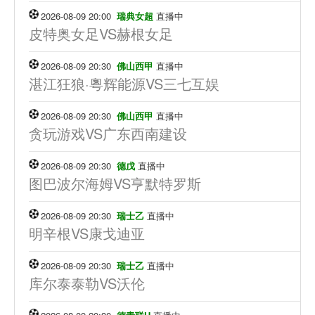
2026-08-09 20:00
瑞典女超
直播中
皮特奥女足VS赫根女足
2026-08-09 20:30
佛山西甲
直播中
湛江狂狼·粵辉能源VS三七互娱
2026-08-09 20:30
佛山西甲
直播中
贪玩游戏VS广东西南建设
2026-08-09 20:30
德戊
直播中
图巴波尔海姆VS亨默特罗斯
2026-08-09 20:30
瑞士乙
直播中
明辛根VS康戈迪亚
2026-08-09 20:30
瑞士乙
直播中
库尔泰泰勒VS沃伦