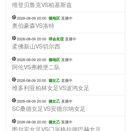
维登贝鲁克VS柏基斯兹
2026-08-09 20:00
德地区
直播中
奥伯豪森VS洛特
2026-08-09 20:00
球会友谊
直播中
柔佛新山VS切尔西
2026-08-09 20:00
德地区
直播中
阿伦VS弗赖堡二队
2026-08-09 20:00
德女乙
直播中
维多利亚柏林女足VS波鸿女足
2026-08-09 20:00
德女乙
直播中
SC桑德女足VS安德尔纳女足
2026-08-09 20:00
德女乙
直播中
图尔宾女足VS门兴格拉德巴赫女足