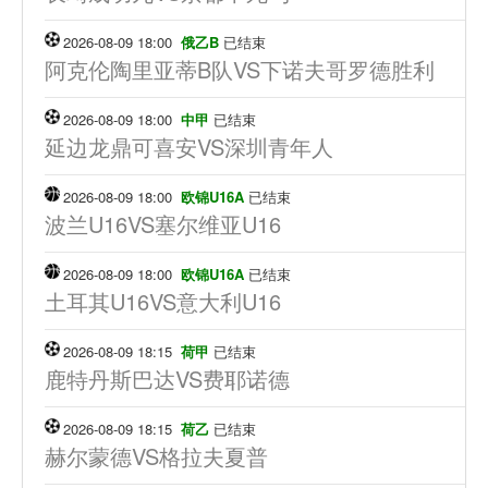
2026-08-09 18:00
俄乙B
已结束
阿克伦陶里亚蒂B队VS下诺夫哥罗德胜利
2026-08-09 18:00
中甲
已结束
延边龙鼎可喜安VS深圳青年人
2026-08-09 18:00
欧锦U16A
已结束
波兰U16VS塞尔维亚U16
2026-08-09 18:00
欧锦U16A
已结束
土耳其U16VS意大利U16
2026-08-09 18:15
荷甲
已结束
鹿特丹斯巴达VS费耶诺德
2026-08-09 18:15
荷乙
已结束
赫尔蒙德VS格拉夫夏普