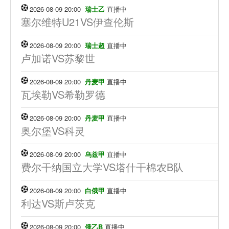
2026-08-09 20:00
瑞士乙
直播中
塞尔维特U21VS伊查伦斯
2026-08-09 20:00
瑞士超
直播中
卢加诺VS苏黎世
2026-08-09 20:00
丹麦甲
直播中
瓦埃勒VS希勒罗德
2026-08-09 20:00
丹麦甲
直播中
奥尔堡VS科灵
2026-08-09 20:00
乌兹甲
直播中
费尔干纳国立大学VS塔什干棉农B队
2026-08-09 20:00
白俄甲
直播中
利达VS斯卢茨克
2026-08-09 20:00
俄乙B
直播中