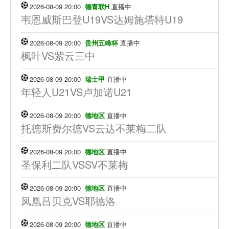
2026-08-09 20:00
德青联H
直播中
韦恩威斯巴登U19VS达姆施塔特U19
2026-08-09 20:00
贵州五峰杯
直播中
枫叶VS紫云三中
2026-08-09 20:00
瑞士甲
直播中
年轻人U21VS卢加诺U21
2026-08-09 20:00
德地区
直播中
托德斯费尔德VS云达不莱梅二队
2026-08-09 20:00
德地区
直播中
圣保利二队VSSV不莱梅
2026-08-09 20:00
德地区
直播中
凤凰吕贝克VS耶德洛
2026-08-09 20:00
德地区
直播中