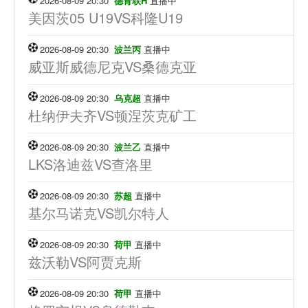
2026-08-09 20:30
德青联H
直播中
美因茨05 U19VS科隆U19
2026-08-09 20:30
波兰丙
直播中
威亚斯威德尼克VS桑德克亚
2026-08-09 20:30
乌克超
直播中
杜纳伊夫齐VS顿涅茨克矿工
2026-08-09 20:30
波兰乙
直播中
LKS洛迪兹VS查洛里
2026-08-09 20:30
苏超
直播中
基尔马诺克VS凯尔特人
2026-08-09 20:30
荷甲
直播中
兹沃勒VS阿贾克斯
2026-08-09 20:30
荷甲
直播中