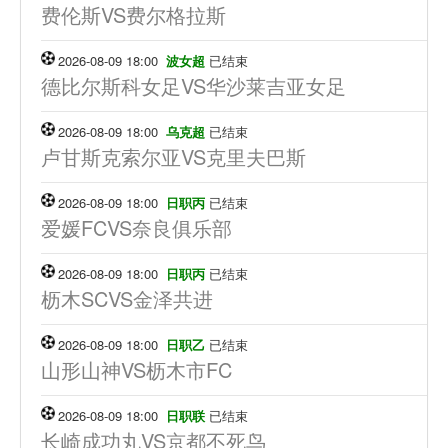
费伦斯VS费尔格拉斯
2026-08-09 18:00
波女超
已结束
德比尔斯科女足VS华沙莱吉亚女足
2026-08-09 18:00
乌克超
已结束
卢甘斯克索尔亚VS克里夫巴斯
2026-08-09 18:00
日职丙
已结束
爱媛FCVS奈良俱乐部
2026-08-09 18:00
日职丙
已结束
枥木SCVS金泽共进
2026-08-09 18:00
日职乙
已结束
山形山神VS枥木市FC
2026-08-09 18:00
日职联
已结束
长崎成功丸VS京都不死鸟