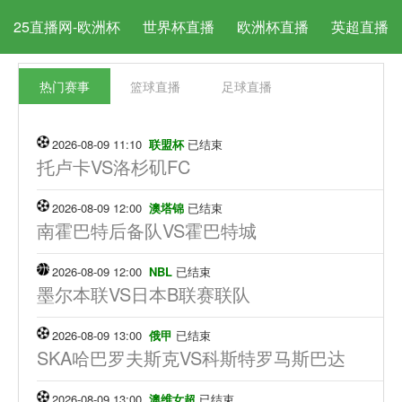
25直播网-欧洲杯
世界杯直播
欧洲杯直播
英超直播
热门赛事
篮球直播
足球直播
2026-08-09 11:10
联盟杯
已结束
托卢卡VS洛杉矶FC
2026-08-09 12:00
澳塔锦
已结束
南霍巴特后备队VS霍巴特城
2026-08-09 12:00
NBL
已结束
墨尔本联VS日本B联赛联队
2026-08-09 13:00
俄甲
已结束
SKA哈巴罗夫斯克VS科斯特罗马斯巴达
2026-08-09 13:00
澳维女超
已结束