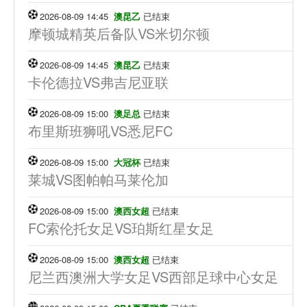
2026-08-09 14:45
澳昆乙
已结束
摩顿城精英后备队VS米切尔顿
2026-08-09 14:45
澳昆乙
已结束
卡伦德拉VS弗吉尼亚联
2026-08-09 15:00
澳足总
已结束
布里斯班狮吼VS悉尼FC
2026-08-09 15:00
大冠杯
已结束
莱城VS图帕帕马莱伦加
2026-08-09 15:00
澳西女超
已结束
FC索伦托女足VS珀斯红星女足
2026-08-09 15:00
澳西女超
已结束
尼兰西澳洲大学女足VS西部足球中心女足