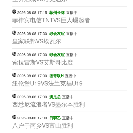
2026-08-08 17:15
菲州长杯
直播中
菲律宾电信TNTVS巨人崛起者
2026-08-08 17:30
球会友谊
直播中
皇家联邦VS埃瓦尔
2026-08-08 17:30
球会友谊
直播中
索拉雷斯VS艾斯哥比度
2026-08-08 17:30
德青联H
直播中
纽伦堡U19VS法兰克福U19
2026-08-08 17:30
澳足总
直播中
西悉尼流浪者VS墨尔本胜利
2026-08-08 17:30
日职乙
直播中
八户于南乡VS富山胜利