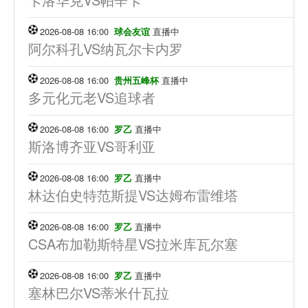
2026-08-08 16:00
球会友谊
直播中
阿尔科孔VS纳瓦尔卡内罗
2026-08-08 16:00
贵州五峰杯
直播中
多元化元老VS追球者
2026-08-08 16:00
罗乙
直播中
斯洛博齐亚VS哥利亚
2026-08-08 16:00
罗乙
直播中
林达伯史特范斯提VS达姆布雷维塔
2026-08-08 16:00
罗乙
直播中
CSA布加勒斯特星VS拉米库瓦尔塞
2026-08-08 16:00
罗乙
直播中
塞林巴尔VS蒂米什瓦拉