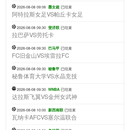
2026-08-08 09:06
墨女超
已结束
阿特拉斯女足VS帕丘卡女足
2026-08-08 09:30
斐济联
已结束
拉巴萨VS劳托卡
2026-08-08 09:30
巴马甲
已结束
FC旧金山VS埃雷拉FC
2026-08-08 09:30
秘鲁甲
已结束
秘鲁体育大学VS水晶竞技
2026-08-08 09:30
WNBA
已结束
达拉斯飞翼VS金州女武神
2026-08-08 10:00
新西南联
已结束
瓦纳卡AFCVS塞尔温联合