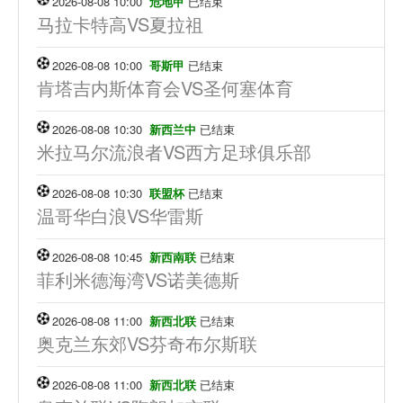
2026-08-08 10:00
危地甲
已结束
马拉卡特高VS夏拉祖
2026-08-08 10:00
哥斯甲
已结束
肯塔吉内斯体育会VS圣何塞体育
2026-08-08 10:30
新西兰中
已结束
米拉马尔流浪者VS西方足球俱乐部
2026-08-08 10:30
联盟杯
已结束
温哥华白浪VS华雷斯
2026-08-08 10:45
新西南联
已结束
菲利米德海湾VS诺美德斯
2026-08-08 11:00
新西北联
已结束
奥克兰东郊VS芬奇布尔斯联
2026-08-08 11:00
新西北联
已结束