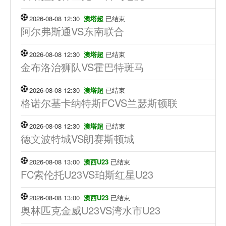
2026-08-08 12:30
澳塔超
已结束
阿尔弗斯通VS东南联合
2026-08-08 12:30
澳塔超
已结束
金布洛治狮队VS霍巴特斑马
2026-08-08 12:30
澳塔超
已结束
格诺尔基卡纳特斯FCVS兰瑟斯顿联
2026-08-08 12:30
澳塔超
已结束
德文波特城VS朗赛斯顿城
2026-08-08 13:00
澳西U23
已结束
FC索伦托U23VS珀斯红星U23
2026-08-08 13:00
澳西U23
已结束
奥林匹克金威U23VS湾水市U23