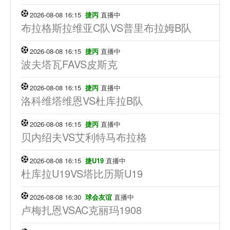
2026-08-08 16:15
捷丙
直播中
布拉格斯拉维亚C队VS普里布拉姆B队
2026-08-08 16:15
捷丙
直播中
波夫塔瓦FAVS皮斯克
2026-08-08 16:15
捷丙
直播中
洛科维塔维恩VS杜库拉B队
2026-08-08 16:15
捷丙
直播中
贝内绍夫VS艾利特马布拉格
2026-08-08 16:15
捷U19
直播中
杜库拉U19VS塔比历斯U19
2026-08-08 16:30
球会友谊
直播中
卢梅扎恩VSAC克丽玛1908