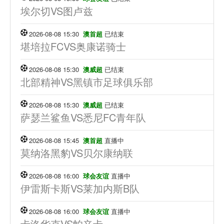
埃尔切VS图卢兹
2026-08-08 15:30
澳首超
已结束
堪培拉FCVS奥康诺骑士
2026-08-08 15:30
澳威超
已结束
北部精神VS黑镇市足球俱乐部
2026-08-08 15:30
澳威超
已结束
萨瑟兰鲨鱼VS悉尼FC青年队
2026-08-08 15:45
澳首超
直播中
莫纳洛黑豹VS贝尔康纳联
2026-08-08 16:00
球会友谊
直播中
伊雷斯卡斯VS莱加内斯B队
2026-08-08 16:00
球会友谊
直播中
卡洛华克VS帕辛卡