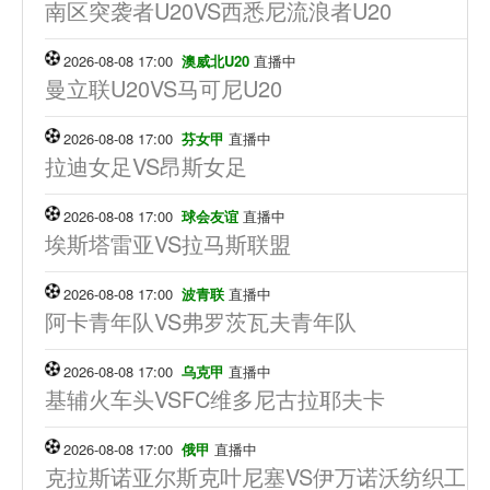
南区突袭者U20VS西悉尼流浪者U20
2026-08-08 17:00
澳威北U20
直播中
曼立联U20VS马可尼U20
2026-08-08 17:00
芬女甲
直播中
拉迪女足VS昂斯女足
2026-08-08 17:00
球会友谊
直播中
埃斯塔雷亚VS拉马斯联盟
2026-08-08 17:00
波青联
直播中
阿卡青年队VS弗罗茨瓦夫青年队
2026-08-08 17:00
乌克甲
直播中
基辅火车头VSFC维多尼古拉耶夫卡
2026-08-08 17:00
俄甲
直播中
克拉斯诺亚尔斯克叶尼塞VS伊万诺沃纺织工