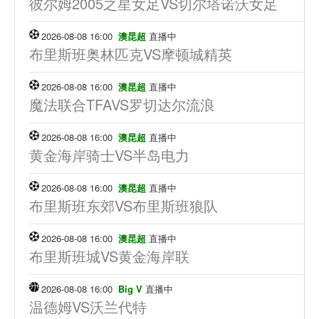
彼尔姆2005之星女足VS切尔塔诺沃女足
2026-08-08 16:00
澳昆超
直播中
布里斯班奥林匹克VS摩顿城精英
2026-08-08 16:00
澳昆超
直播中
魔法联合TFAVS罗切达尔流浪
2026-08-08 16:00
澳昆超
直播中
黄金海岸骑士VS半岛电力
2026-08-08 16:00
澳昆超
直播中
布里斯班东郊VS布里斯班狼队
2026-08-08 16:00
澳昆超
直播中
布里斯班城VS黄金海岸联
2026-08-08 16:00
Big V
直播中
温德姆VS沃兰代特