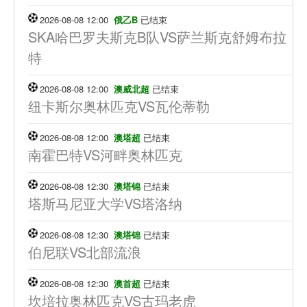
2026-08-08 12:00
俄乙B
已结束
SKA哈巴罗夫斯克B队VS萨兰斯克舒姆布拉
特
2026-08-08 12:00
澳威北超
已结束
纽卡斯尔奥林匹克VS瓦伦蒂勒
2026-08-08 12:00
澳塔超
已结束
南霍巴特VS河畔奥林匹克
2026-08-08 12:30
澳塔锦
已结束
塔斯马尼亚大学VS塔洛纳
2026-08-08 12:30
澳塔锦
已结束
伯尼联VS北部流浪
2026-08-08 12:30
澳首超
已结束
坎培拉奥林匹克VS古玛老虎