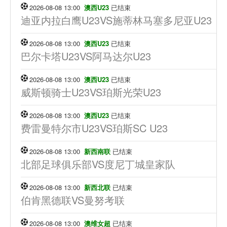
2026-08-08 13:00
澳西U23
已结束
迪亚内拉白鹰U23VS施蒂林马塞多尼亚U23
2026-08-08 13:00
澳西U23
已结束
巴尔卡塔U23VS阿马达尔U23
2026-08-08 13:00
澳西U23
已结束
威斯顿骑士U23VS珀斯光荣U23
2026-08-08 13:00
澳西U23
已结束
费雷曼特尔市U23VS珀斯SC U23
2026-08-08 13:00
新西南联
已结束
北部足球俱乐部VS度尼丁城皇家队
2026-08-08 13:00
新西北联
已结束
伯肯黑德联VS曼努考联
2026-08-08 13:00
澳维女超
已结束