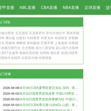
篮甲直播
NBL直播
CBA直播
NBA直播
足球直播
篮
热门球队
米德尔斯堡
北京国安
瓦克蒂罗尔
萨尔茨堡红牛
西布罗姆
维奇
博尔顿
伯恩利
马特斯堡
布莱克本
布雷根茨
富勒姆
门兴
阿森纳
弗赖堡
多特蒙德
巴塞罗那
上海海港
布莱顿
不来梅艾斯巴伦
尤文图德
首尔三星雷电
蔚山现代太阳神
水原KT音速弹
奥林匹亚科斯
伯明翰
德比郡
昌原LG猎隼
莫斯科中央陆军
比勒菲尔德
特雷维索
热门录像
2026-08-08
08月08日CBA夏季联赛启东站 深圳 - 青岛 全场录像
2026-08-02
08月02日国青男篮热身赛 中国U18男篮 - 纽纳华丁闪电队 全场录像
2026-05-02
05月02日国青男篮热身赛犍为站 中国U17男篮 - 犹他预科篮球队 全场录像
2026-05-02
05月02日CBA季后赛12进8G2 山西 - 青岛 全场录像
2026-05-02
05月02日NBA季后赛西部首轮G6 湖人 - 火箭 全场录像