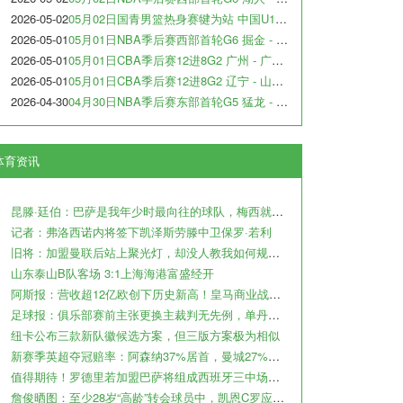
2026-05-02
05月02日国青男篮热身赛犍为站 中国U17男篮 - 阿尔法学院 全场录像
2026-05-01
05月01日NBA季后赛西部首轮G6 掘金 - 森林狼 全场录像
2026-05-01
05月01日CBA季后赛12进8G2 广州 - 广东 全场录像
2026-05-01
05月01日CBA季后赛12进8G2 辽宁 - 山东 全场录像
2026-04-30
04月30日NBA季后赛东部首轮G5 猛龙 - 骑士 全场录像
体育资讯
昆滕·廷伯：巴萨是我年少时最向往的球队，梅西就是我的足球信仰
记者：弗洛西诺内将签下凯泽斯劳滕中卫保罗·若利
旧将：加盟曼联后站上聚光灯，却没人教我如何规避名利带来的陷阱
山东泰山B队客场 3:1上海海港富盛经开
阿斯报：营收超12亿欧创下历史新高！皇马商业战略取得巨大成功
足球报：俱乐部赛前主张更换主裁判无先例，单丹奥吹罚小心翼翼
纽卡公布三款新队徽候选方案，但三版方案极为相似
新赛季英超夺冠赔率：阿森纳37%居首，曼城27%第2，利物浦曼联3-4
值得期待！罗德里若加盟巴萨将组成西班牙三中场，外媒对比哈白布
詹俊晒图：至少28岁“高龄”转会球员中，凯恩C罗应该是最成功的