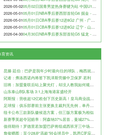
2026-05-02
05月02日国青男篮热身赛犍为站 中国U17男篮 - 阿尔法学院 全场录像
2026-05-01
05月01日NBA季后赛西部首轮G6 掘金 - 森林狼 全场录像
2026-05-01
05月01日CBA季后赛12进8G2 广州 - 广东 全场录像
2026-05-01
05月01日CBA季后赛12进8G2 辽宁 - 山东 全场录像
2026-04-30
04月30日NBA季后赛东部首轮G5 猛龙 - 骑士 全场录像
体育资讯
昆滕·廷伯：巴萨是我年少时最向往的球队，梅西就是我的足球信仰
记者：弗洛西诺内将签下凯泽斯劳滕中卫保罗·若利
旧将：加盟曼联后站上聚光灯，却没人教我如何规避名利带来的陷阱
山东泰山B队客场 3:1上海海港富盛经开
阿斯报：营收超12亿欧创下历史新高！皇马商业战略取得巨大成功
足球报：俱乐部赛前主张更换主裁判无先例，单丹奥吹罚小心翼翼
纽卡公布三款新队徽候选方案，但三版方案极为相似
新赛季英超夺冠赔率：阿森纳37%居首，曼城27%第2，利物浦曼联3-4
值得期待！罗德里若加盟巴萨将组成西班牙三中场，外媒对比哈白布
詹俊晒图：至少28岁“高龄”转会球员中，凯恩C罗应该是最成功的