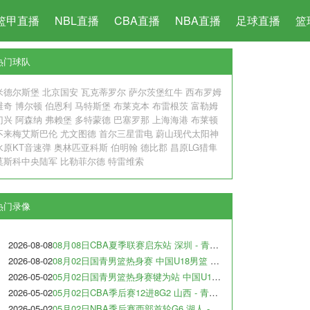
篮甲直播
NBL直播
CBA直播
NBA直播
足球直播
篮
热门球队
米德尔斯堡
北京国安
瓦克蒂罗尔
萨尔茨堡红牛
西布罗姆
维奇
博尔顿
伯恩利
马特斯堡
布莱克本
布雷根茨
富勒姆
门兴
阿森纳
弗赖堡
多特蒙德
巴塞罗那
上海海港
布莱顿
不来梅艾斯巴伦
尤文图德
首尔三星雷电
蔚山现代太阳神
水原KT音速弹
奥林匹亚科斯
伯明翰
德比郡
昌原LG猎隼
莫斯科中央陆军
比勒菲尔德
特雷维索
热门录像
2026-08-08
08月08日CBA夏季联赛启东站 深圳 - 青岛 全场录像
2026-08-02
08月02日国青男篮热身赛 中国U18男篮 - 纽纳华丁闪电队 全场录像
2026-05-02
05月02日国青男篮热身赛犍为站 中国U17男篮 - 犹他预科篮球队 全场录像
2026-05-02
05月02日CBA季后赛12进8G2 山西 - 青岛 全场录像
2026-05-02
05月02日NBA季后赛西部首轮G6 湖人 - 火箭 全场录像