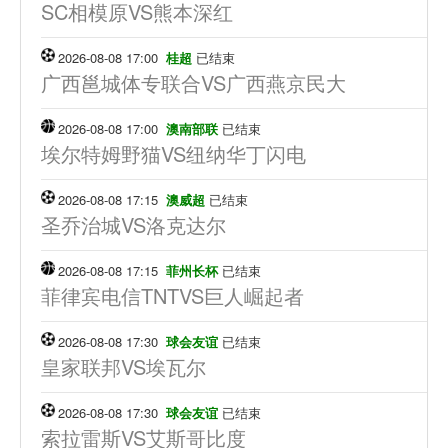
SC相模原VS熊本深红
2026-08-08 17:00
桂超
已结束
广西邕城体专联合VS广西燕京民大
2026-08-08 17:00
澳南部联
已结束
埃尔特姆野猫VS纽纳华丁闪电
2026-08-08 17:15
澳威超
已结束
圣乔治城VS洛克达尔
2026-08-08 17:15
菲州长杯
已结束
菲律宾电信TNTVS巨人崛起者
2026-08-08 17:30
球会友谊
已结束
皇家联邦VS埃瓦尔
2026-08-08 17:30
球会友谊
已结束
索拉雷斯VS艾斯哥比度