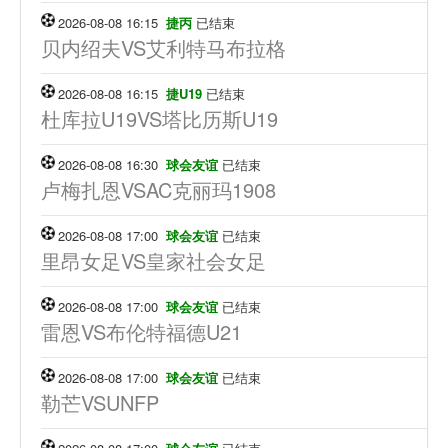
2026-08-08 16:15
捷丙
已结束
贝内绍夫VS艾利特马布拉格
2026-08-08 16:15
捷U19
已结束
杜库拉U19VS塔比历斯U19
2026-08-08 16:30
球会友谊
已结束
卢梅扎恩VSAC克丽玛1908
2026-08-08 17:00
球会友谊
已结束
里昂女足VS皇家社会女足
2026-08-08 17:00
球会友谊
已结束
雷恩VS布伦特福德U21
2026-08-08 17:00
球会友谊
已结束
勒芒VSUNFP