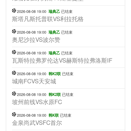
2026-08-08 19:00
瑞典乙
已结束
斯塔凡斯托普联VS利拉托格
2026-08-08 19:00
瑞典乙
已结束
奥尼沙拉VS波尔赞
2026-08-08 19:00
瑞典乙
已结束
瓦斯特拉弗罗伦达VS赫斯特拉弗洛斯IF
2026-08-08 19:00
韩K2联
已结束
城南FCVS天安城
2026-08-08 19:00
韩K2联
已结束
坡州前线VS水原FC
2026-08-08 19:00
韩K联
已结束
金泉尚武VSFC首尔