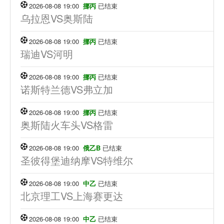
2026-08-08 19:00
挪丙
已结束
乌拉恩VS奥斯陆
2026-08-08 19:00
挪丙
已结束
瑞迪VS河明
2026-08-08 19:00
挪丙
已结束
诺斯特兰德VS弗立加
2026-08-08 19:00
挪丙
已结束
奥斯陆火车头VS格雷
2026-08-08 19:00
俄乙B
已结束
圣彼得堡迪纳摩VS特维尔
2026-08-08 19:00
中乙
已结束
北京理工VS上海赛更达
2026-08-08 19:00
中乙
已结束