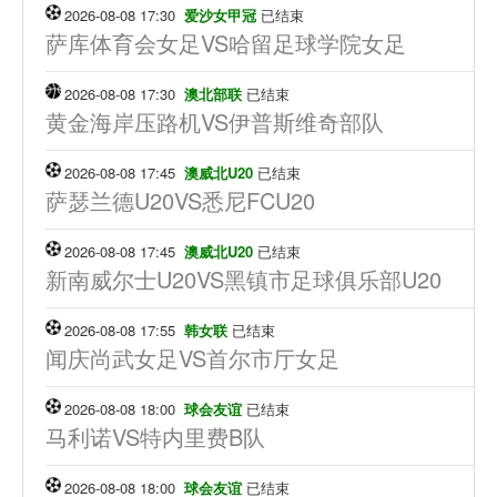
2026-08-08 17:30
爱沙女甲冠
已结束
萨库体育会女足VS哈留足球学院女足
2026-08-08 17:30
澳北部联
已结束
黄金海岸压路机VS伊普斯维奇部队
2026-08-08 17:45
澳威北U20
已结束
萨瑟兰德U20VS悉尼FCU20
2026-08-08 17:45
澳威北U20
已结束
新南威尔士U20VS黑镇市足球俱乐部U20
2026-08-08 17:55
韩女联
已结束
闻庆尚武女足VS首尔市厅女足
2026-08-08 18:00
球会友谊
已结束
马利诺VS特内里费B队
2026-08-08 18:00
球会友谊
已结束