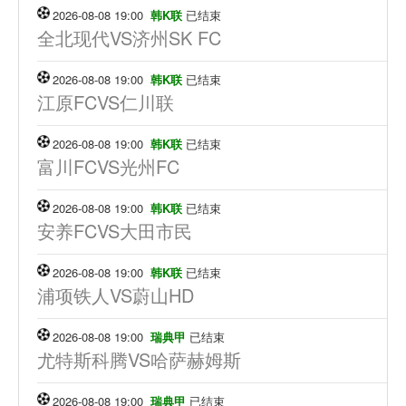
2026-08-08 19:00
韩K联
已结束
全北现代VS济州SK FC
2026-08-08 19:00
韩K联
已结束
江原FCVS仁川联
2026-08-08 19:00
韩K联
已结束
富川FCVS光州FC
2026-08-08 19:00
韩K联
已结束
安养FCVS大田市民
2026-08-08 19:00
韩K联
已结束
浦项铁人VS蔚山HD
2026-08-08 19:00
瑞典甲
已结束
尤特斯科腾VS哈萨赫姆斯
2026-08-08 19:00
瑞典甲
已结束