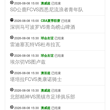
2026-08-08 15:00
澳威超
已结束
SD公鹿FCVS西悉尼流浪者青年队
2026-08-08 15:00
CBA夏季联赛
已结束
深圳马可波罗VS青岛崂山啤酒
2026-08-08 15:30
球会友谊
已结束
雷迪塞瓦特VS杜布拉瓦
2026-08-08 15:30
球会友谊
已结束
埃尔切VS图卢兹
2026-08-08 15:30
澳首超
已结束
堪培拉FCVS奥康诺骑士
2026-08-08 15:30
澳威超
已结束
北部精神VS黑镇市足球俱乐部
2026-08-08 15:30
澳威超
已结束