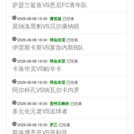
萨瑟兰鲨鱼VS悉尼FC青年队
2026-08-08 15:45
澳首超
已结束
莫纳洛黑豹VS贝尔康纳联
2026-08-08 16:00
球会友谊
已结束
伊雷斯卡斯VS莱加内斯B队
2026-08-08 16:00
球会友谊
已结束
卡洛华克VS帕辛卡
2026-08-08 16:00
球会友谊
已结束
阿尔科孔VS纳瓦尔卡内罗
2026-08-08 16:00
贵州五峰杯
已结束
多元化元老VS追球者
2026-08-08 16:00
罗乙
已结束
斯洛博齐亚VS哥利亚