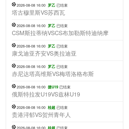
2026-08-08 16:00
罗乙
已结束
塔古穆里斯VS苏西瓦
2026-08-08 16:00
罗乙
已结束
CSM斯拉蒂纳VSCS布加勒斯特迪纳摩
2026-08-08 16:00
罗乙
已结束
康戈迪亚齐安VS奥拉迪亚
2026-08-08 16:00
罗乙
已结束
赤尼达塔高维斯VS梅塔洛格布斯
2026-08-08 16:00
捷U19
已结束
俄斯特拉发U19VS兹林U19
2026-08-08 16:00
桂超
已结束
贵港浔郁VS贺州青年人
2026-08-08 16:00
桂超
已结束