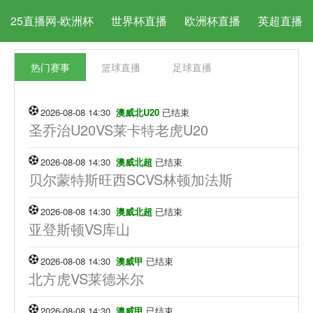
25直播网-欧洲杯
世界杯直播
欧洲杯直播
英超直播
热门赛事
篮球直播
足球直播
2026-08-08 14:30
澳威北U20
已结束
圣乔治U20VS莱卡特老虎U20
2026-08-08 14:30
澳威北超
已结束
贝尔蒙特斯旺西SCVS林顿加法斯
2026-08-08 14:30
澳威北超
已结束
亚登斯顿VS库山
2026-08-08 14:30
澳威甲
已结束
北方虎VS莱德米尔
2026-08-08 14:30
澳威甲
已结束