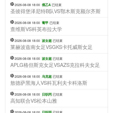
2026-08-08 18:00
俄乙A
已结束
圣彼得堡泽尼特B队VS鄂木斯克额尔齐斯
2026-08-08 18:00
葡甲
已结束
查维斯VS科英布拉大学
2026-08-08 18:00
波女超
已结束
莱赫波兹南女足VSGKS卡托威斯女足
2026-08-08 18:00
波女超
已结束
APLG格但斯克女足VSAZS克拉科夫女足
2026-08-08 18:00
乌克超
已结束
敖德萨黑海人VS科瓦利夫卡科洛斯
2026-08-08 18:00
日职丙
已结束
高知联合VS松本山雅
2026-08-08 18:00
日职丙
已结束