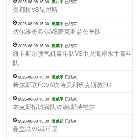
2026-08-08 15:00
澳西甲
已结束
曼都拉VS昆尼斯
2026-08-08 15:00
澳威甲
已结束
达尔维奇希尔VS麦克亚瑟公羊队
2026-08-08 15:00
澳威甲
已结束
纽卡斯尔喷气机青年队VS中央海岸水手青年
队
2026-08-08 15:00
澳威甲
已结束
希尔斯联FCVS坎特贝利班克斯敦FC
2026-08-08 15:00
澳威甲
已结束
本克斯拓城狮队VS赫斯特维尔
2026-08-08 15:00
澳威超
已结束
曼立联VS马可尼