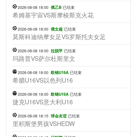
2026-08-08 18:00
俄乙B
已结束
希姆基宇宙VS斯摩棱斯克火花
2026-08-08 18:00
俄女超
已结束
莫斯科迪纳摩女足VS罗斯托夫女足
2026-08-08 18:00
拉脱甲
已结束
玛路普VS萨尔杜斯里文
2026-08-08 18:00
欧锦U16A
已结束
希腊U16VS以色列U16
2026-08-08 18:00
欧锦U16A
已结束
捷克U16VS意大利U16
2026-08-08 18:15
球会友谊
已结束
里积斯堡男孩VSHEDW