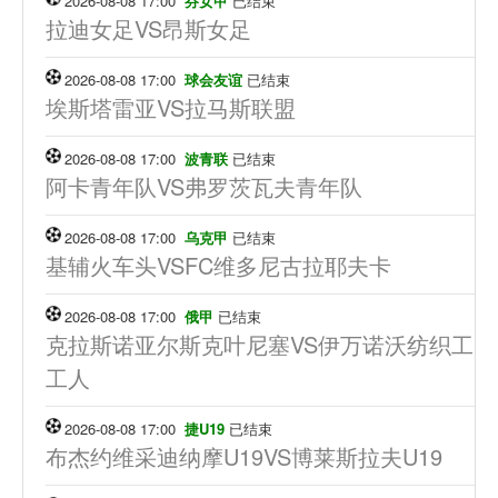
2026-08-08 17:00
芬女甲
已结束
拉迪女足VS昂斯女足
2026-08-08 17:00
球会友谊
已结束
埃斯塔雷亚VS拉马斯联盟
2026-08-08 17:00
波青联
已结束
阿卡青年队VS弗罗茨瓦夫青年队
2026-08-08 17:00
乌克甲
已结束
基辅火车头VSFC维多尼古拉耶夫卡
2026-08-08 17:00
俄甲
已结束
克拉斯诺亚尔斯克叶尼塞VS伊万诺沃纺织工
工人
2026-08-08 17:00
捷U19
已结束
布杰约维采迪纳摩U19VS博莱斯拉夫U19