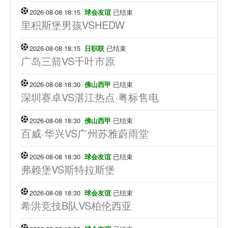
2026-08-08 18:15
球会友谊
已结束
里积斯堡男孩VSHEDW
2026-08-08 18:15
日职联
已结束
广岛三箭VS千叶市原
2026-08-08 18:30
佛山西甲
已结束
深圳赛卓VS湛江热点·粤标售电
2026-08-08 18:30
佛山西甲
已结束
百威·华兴VS广州苏雅蔚雨堂
2026-08-08 18:30
球会友谊
已结束
弗赖堡VS斯特拉斯堡
2026-08-08 18:30
球会友谊
已结束
希洪竞技B队VS柏伦西亚