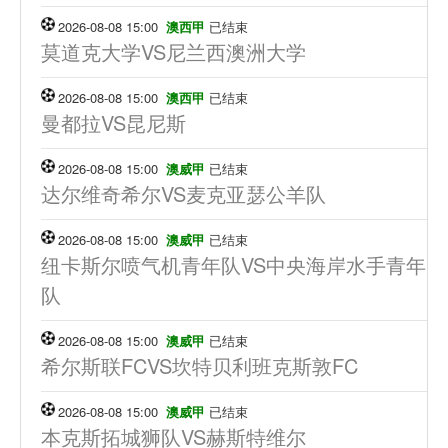
2026-08-08 15:00
澳西甲
已结束
莫道克大学VS尼兰西澳洲大学
2026-08-08 15:00
澳西甲
已结束
曼都拉VS昆尼斯
2026-08-08 15:00
澳威甲
已结束
达尔维奇希尔VS麦克亚瑟公羊队
2026-08-08 15:00
澳威甲
已结束
纽卡斯尔喷气机青年队VS中央海岸水手青年
队
2026-08-08 15:00
澳威甲
已结束
希尔斯联FCVS坎特贝利班克斯敦FC
2026-08-08 15:00
澳威甲
已结束
本克斯拓城狮队VS赫斯特维尔