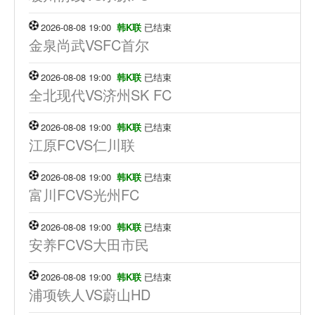
2026-08-08 19:00
韩K联
已结束
金泉尚武VSFC首尔
2026-08-08 19:00
韩K联
已结束
全北现代VS济州SK FC
2026-08-08 19:00
韩K联
已结束
江原FCVS仁川联
2026-08-08 19:00
韩K联
已结束
富川FCVS光州FC
2026-08-08 19:00
韩K联
已结束
安养FCVS大田市民
2026-08-08 19:00
韩K联
已结束
浦项铁人VS蔚山HD