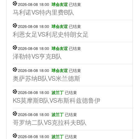
2026-08-08 18:00
球会友谊
已结束
马利诺VS特内里费B队
2026-08-08 18:00
球会友谊
已结束
利恩女足VS利尼史特朗女足
2026-08-08 18:00
球会友谊
已结束
泽勒特VS亨克B队
2026-08-08 18:00
球会友谊
已结束
奥萨苏纳B队VS米兰德斯
2026-08-08 18:00
波兰丁
已结束
KS莫摩斯B队VS布斯科兹德鲁伊
2026-08-08 18:00
波兰丁
已结束
哥罗纳二队VS克拉科夫B队
2026-08-08 18:00
波兰丁
已结束