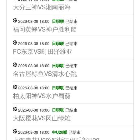
大分三神VS湘南丽海
2026-08-08 18:00
日职联
已结束
福冈黄蜂VS神户胜利船
2026-08-08 18:00
日职联
已结束
FC东京VS町田泽维亚
2026-08-08 18:00
日职联
已结束
名古屋鲸鱼VS清水心跳
2026-08-08 18:00
日职联
已结束
柏太阳神VS水户蜀葵
2026-08-08 18:00
日职联
已结束
大阪樱花VS冈山绿雉
2026-08-08 18:00
中U20联
已结束
上海申花U20VS浙江俱乐部U20