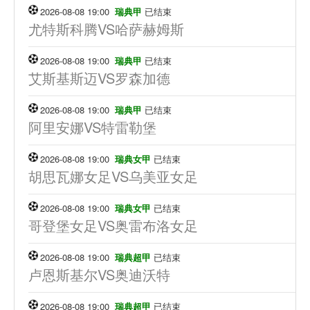
2026-08-08 19:00
瑞典甲
已结束
尤特斯科腾VS哈萨赫姆斯
2026-08-08 19:00
瑞典甲
已结束
艾斯基斯迈VS罗森加德
2026-08-08 19:00
瑞典甲
已结束
阿里安娜VS特雷勒堡
2026-08-08 19:00
瑞典女甲
已结束
胡思瓦娜女足VS乌美亚女足
2026-08-08 19:00
瑞典女甲
已结束
哥登堡女足VS奥雷布洛女足
2026-08-08 19:00
瑞典超甲
已结束
卢恩斯基尔VS奥迪沃特
2026-08-08 19:00
瑞典超甲
已结束