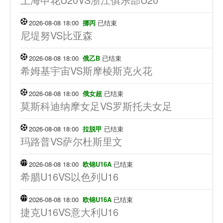
2026-08-08 18:00
挪丙
已结束
尼堤努VS比亚森
2026-08-08 18:00
俄乙B
已结束
希姆基宇宙VS斯摩棱斯克火花
2026-08-08 18:00
俄女超
已结束
莫斯科迪纳摩女足VS罗斯托夫女足
2026-08-08 18:00
拉脱甲
已结束
玛路普VS萨尔杜斯里文
2026-08-08 18:00
欧锦U16A
已结束
希腊U16VS以色列U16
2026-08-08 18:00
欧锦U16A
已结束
捷克U16VS意大利U16