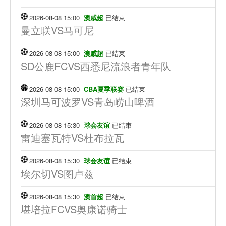
2026-08-08 15:00
澳威超
已结束
曼立联VS马可尼
2026-08-08 15:00
澳威超
已结束
SD公鹿FCVS西悉尼流浪者青年队
2026-08-08 15:00
CBA夏季联赛
已结束
深圳马可波罗VS青岛崂山啤酒
2026-08-08 15:30
球会友谊
已结束
雷迪塞瓦特VS杜布拉瓦
2026-08-08 15:30
球会友谊
已结束
埃尔切VS图卢兹
2026-08-08 15:30
澳首超
已结束
堪培拉FCVS奥康诺骑士