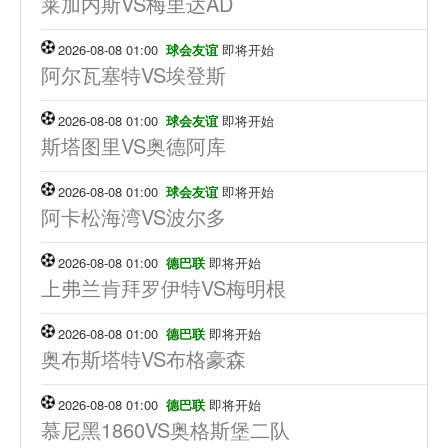
莱加内斯VS梅里达AD
2026-08-08 01:00
球会友谊
即将开始
阿尔瓦塞特VS埃登斯
2026-08-08 01:00
球会友谊
即将开始
斯塔图里VS奥德阿库
2026-08-08 01:00
球会友谊
即将开始
阿卡松海湾VS波尔多
2026-08-08 01:00
德巴联
即将开始
上弗兰肯拜罗伊特VS梅明根
2026-08-08 01:00
德巴联
即将开始
奥布斯塔特VS布格豪森
2026-08-08 01:00
德巴联
即将开始
慕尼黑1860VS奥格斯堡二队