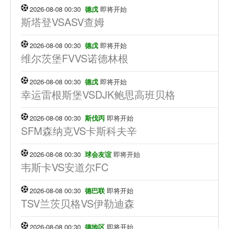
2026-08-08 00:30
德戊
即将开始
斯塔登VSASV查姆
2026-08-08 00:30
德戊
即将开始
维尔茨堡FVVS诺德林根
2026-08-08 00:30
德戊
即将开始
幸运雷根斯堡VSDJK鲍思高班贝格
2026-08-08 00:30
斯伐丙
即将开始
SFM森纳克VS卡斯科夫辛
2026-08-08 00:30
球会友谊
即将开始
韦斯卡VS安道尔FC
2026-08-08 00:30
德巴联
即将开始
TSV兰茨贝格VS伊勒迪森
2026-08-08 00:30
德地区
即将开始