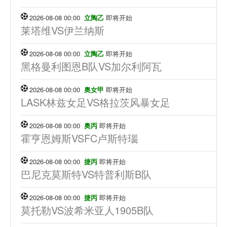
2026-08-08 00:00
立陶乙
即将开始
莱塔维VS伊兰纳斯
2026-08-08 00:00
立陶乙
即将开始
黑格曼利图恩B队VS加尔利阿瓦
2026-08-08 00:00
奥女甲
即将开始
LASK林兹女足VS格拉茨风暴女足
2026-08-08 00:00
奥丙
即将开始
霍亨恩姆斯VSFC卢斯特瑙
2026-08-08 00:00
捷丙
即将开始
巴尼克莫斯特VS特普利斯B队
2026-08-08 00:00
捷丙
即将开始
莫托勒VS波希米亚人1905B队