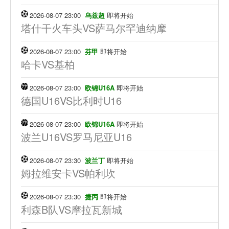
2026-08-07 23:00
乌兹超
即将开始
塔什干火车头VS萨马尔罕迪纳摩
2026-08-07 23:00
芬甲
即将开始
哈卡VS基柏
2026-08-07 23:00
欧锦U16A
即将开始
德国U16VS比利时U16
2026-08-07 23:00
欧锦U16A
即将开始
波兰U16VS罗马尼亚U16
2026-08-07 23:30
波兰丁
即将开始
姆拉维安卡VS帕利坎
2026-08-07 23:30
捷丙
即将开始
利森B队VS摩拉瓦新城