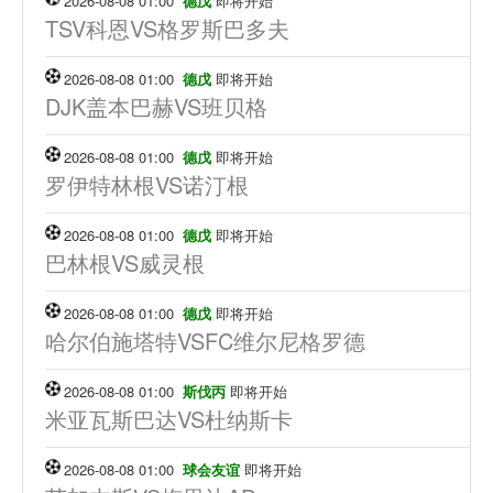
2026-08-08 01:00
德戊
即将开始
TSV科恩VS格罗斯巴多夫
2026-08-08 01:00
德戊
即将开始
DJK盖本巴赫VS班贝格
2026-08-08 01:00
德戊
即将开始
罗伊特林根VS诺汀根
2026-08-08 01:00
德戊
即将开始
巴林根VS威灵根
2026-08-08 01:00
德戊
即将开始
哈尔伯施塔特VSFC维尔尼格罗德
2026-08-08 01:00
斯伐丙
即将开始
米亚瓦斯巴达VS杜纳斯卡
2026-08-08 01:00
球会友谊
即将开始