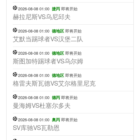
2026-08-08 01:00
捷丙
即将开始
赫拉尼斯VS乌尼邱夫
2026-08-08 01:00
德地区
即将开始
艾默当踢球者VS汉堡二队
2026-08-08 01:00
德地区
即将开始
斯图加特踢球者VS乌尔姆
2026-08-08 01:00
德地区
即将开始
格雷夫斯瓦德VS艾尔格里尼克
2026-08-08 01:00
德丙
即将开始
曼海姆VS杜塞尔多夫
2026-08-08 01:00
奥丙
即将开始
SV库驰VS瓦勒恩