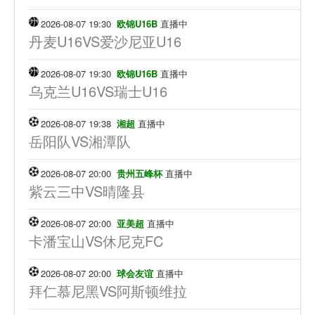
2026-08-07 19:30
欧锦U16B
直播中
丹麦U16VS爱沙尼亚U16
2026-08-07 19:30
欧锦U16B
直播中
乌克兰U16VS瑞士U16
2026-08-07 19:38
湘超
直播中
岳阳队VS湘潭队
2026-08-07 20:00
贵州五峰杯
直播中
紫云三中VS晴隆县
2026-08-07 20:00
亚美超
直播中
卡潘宝山VS休尼克FC
2026-08-07 20:00
球会友谊
直播中
拜仁慕尼黑VS阿斯顿维拉