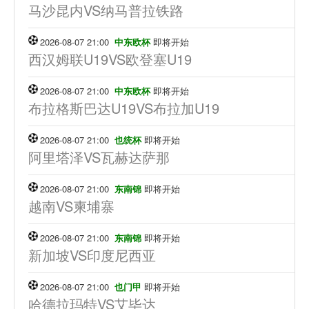
马沙昆内VS纳马普拉铁路
2026-08-07 21:00
中东欧杯
即将开始
西汉姆联U19VS欧登塞U19
2026-08-07 21:00
中东欧杯
即将开始
布拉格斯巴达U19VS布拉加U19
2026-08-07 21:00
也统杯
即将开始
阿里塔泽VS瓦赫达萨那
2026-08-07 21:00
东南锦
即将开始
越南VS柬埔寨
2026-08-07 21:00
东南锦
即将开始
新加坡VS印度尼西亚
2026-08-07 21:00
也门甲
即将开始
哈德拉玛特VS艾毕达