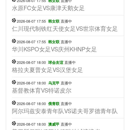
2026-08-07 17:55
韩女联
直播中
水原FC女足VS康津天鹅女足
2026-08-07 17:55
韩女联
直播中
仁川现代制铁红天使女足VS世宗体育女足
2026-08-07 17:55
韩女联
直播中
华川KSPO女足VS庆州KHNP女足
2026-08-07 18:00
球会友谊
直播中
格拉夫夏普女足VS汉堡女足
2026-08-07 18:00
乌克甲
直播中
基督教体育VS特诺皮尔
2026-08-07 18:00
俄青联
直播中
阿尔玛兹安泰青年队VS诺夫哥罗德青年队
2026-08-07 18:00
澳威甲
直播中