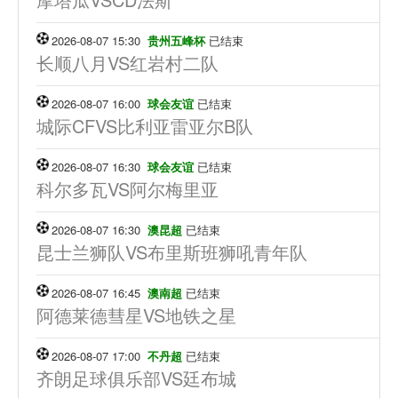
2026-08-07 15:30
贵州五峰杯
已结束
长顺八月VS红岩村二队
2026-08-07 16:00
球会友谊
已结束
城际CFVS比利亚雷亚尔B队
2026-08-07 16:30
球会友谊
已结束
科尔多瓦VS阿尔梅里亚
2026-08-07 16:30
澳昆超
已结束
昆士兰狮队VS布里斯班狮吼青年队
2026-08-07 16:45
澳南超
已结束
阿德莱德彗星VS地铁之星
2026-08-07 17:00
不丹超
已结束
齐朗足球俱乐部VS廷布城