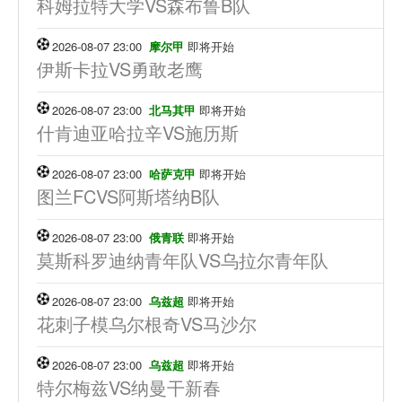
科姆拉特大学VS森布鲁B队
2026-08-07 23:00
摩尔甲
即将开始
伊斯卡拉VS勇敢老鹰
2026-08-07 23:00
北马其甲
即将开始
什肯迪亚哈拉辛VS施历斯
2026-08-07 23:00
哈萨克甲
即将开始
图兰FCVS阿斯塔纳B队
2026-08-07 23:00
俄青联
即将开始
莫斯科罗迪纳青年队VS乌拉尔青年队
2026-08-07 23:00
乌兹超
即将开始
花刺子模乌尔根奇VS马沙尔
2026-08-07 23:00
乌兹超
即将开始
特尔梅兹VS纳曼干新春