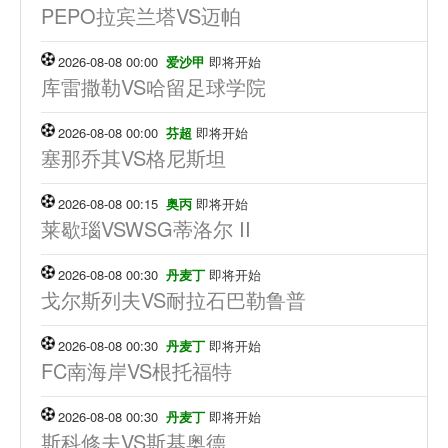
PEPO拉宾兰塔VS迈帕
2026-08-08 00:00
爱沙甲
即将开始
库雷撒勒VS哈留足球学院
2026-08-08 00:00
芬超
即将开始
塞那乔其VS格尼斯坦
2026-08-08 00:15
奥丙
即将开始
莱歇瑙VSWSG蒂洛尔 II
2026-08-08 00:30
丹麦丁
即将开始
戈尔斯列夫VS耐拉石巴勒鲁普
2026-08-08 00:30
丹麦丁
即将开始
FC南海岸VS根托福特
2026-08-08 00:30
丹麦丁
即将开始
斯科修夫VS斯基奥德