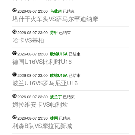
2026-08-07 23:00
乌兹超
已结束
塔什干火车头VS萨马尔罕迪纳摩
2026-08-07 23:00
芬甲
已结束
哈卡VS基柏
2026-08-07 23:00
欧锦U16A
已结束
德国U16VS比利时U16
2026-08-07 23:00
欧锦U16A
已结束
波兰U16VS罗马尼亚U16
2026-08-07 23:30
波兰丁
已结束
姆拉维安卡VS帕利坎
2026-08-07 23:30
捷丙
已结束
利森B队VS摩拉瓦新城