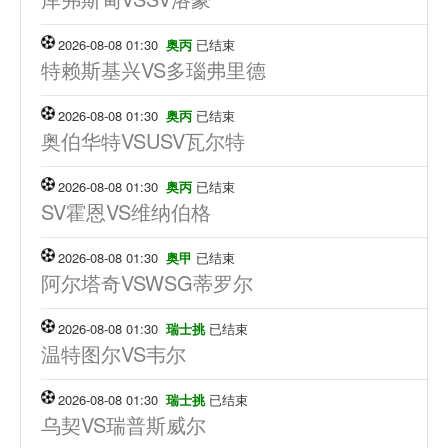
2026-08-08 01:30
奥丙
已结束
特赖斯基兴VS多瑙弗里德
2026-08-08 01:30
奥丙
已结束
奥伯华特VSUSV瓦尔特
2026-08-08 01:30
奥丙
已结束
SV霍恩VS维纳伯格
2026-08-08 01:30
奥甲
已结束
阿尔塔奇VSWSG蒂罗尔
2026-08-08 01:30
瑞士挑
已结束
温特图尔VS韦尔
2026-08-08 01:30
瑞士挑
已结束
乌契VS瑞普斯威尔