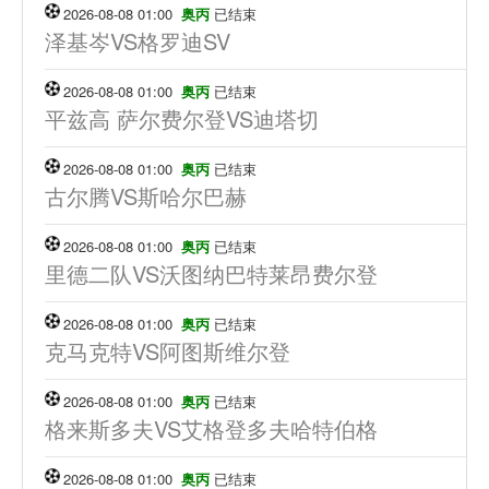
2026-08-08 01:00
奥丙
已结束
泽基岑VS格罗迪SV
2026-08-08 01:00
奥丙
已结束
平兹高 萨尔费尔登VS迪塔切
2026-08-08 01:00
奥丙
已结束
古尔腾VS斯哈尔巴赫
2026-08-08 01:00
奥丙
已结束
里德二队VS沃图纳巴特莱昂费尔登
2026-08-08 01:00
奥丙
已结束
克马克特VS阿图斯维尔登
2026-08-08 01:00
奥丙
已结束
格来斯多夫VS艾格登多夫哈特伯格
2026-08-08 01:00
奥丙
已结束