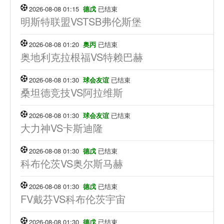
2026-08-08 01:15
德戊
已结束
明斯特联盟VSTSB弗伦斯堡
2026-08-08 01:20
奥丙
已结束
奥地利克拉根福VS特赖巴赫
2026-08-08 01:30
球会友谊
已结束
桑坦德竞技VS阿拉维斯
2026-08-08 01:30
球会友谊
已结束
大力神VS卡斯迪隆
2026-08-08 01:30
德戊
已结束
科布伦茨VS奥尔斯马赫
2026-08-08 01:30
德戊
已结束
FV戴芬VS科布伦茨宇宙
2026-08-08 01:30
德戊
已结束