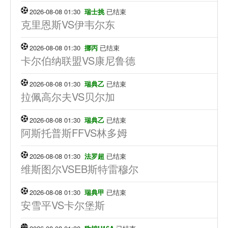
2026-08-08 01:30
瑞士挑
已结束
克里恩斯VS伊韦尔东
2026-08-08 01:30
挪丙
已结束
卡尔伯纳联盟VS康尼鲁德
2026-08-08 01:30
瑞典乙
已结束
拉佩高尔夫VS贝尔加
2026-08-08 01:30
瑞典乙
已结束
阿斯托普斯FFVS林多姆
2026-08-08 01:30
法罗超
已结束
维斯图尔VSEB斯特雷穆尔
2026-08-08 01:30
瑞典甲
已结束
安雪平VS卡尔堡斯