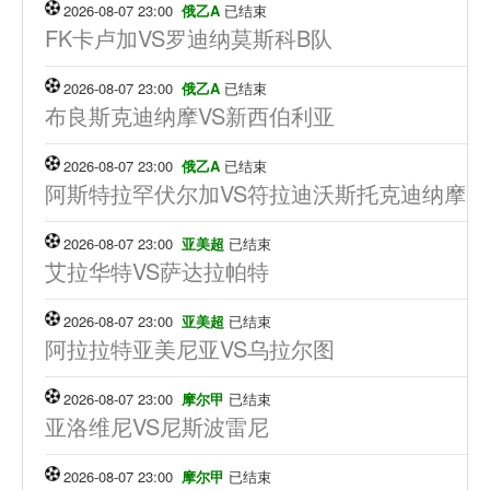
2026-08-07 23:00
俄乙A
已结束
FK卡卢加VS罗迪纳莫斯科B队
2026-08-07 23:00
俄乙A
已结束
布良斯克迪纳摩VS新西伯利亚
2026-08-07 23:00
俄乙A
已结束
阿斯特拉罕伏尔加VS符拉迪沃斯托克迪纳摩
2026-08-07 23:00
亚美超
已结束
艾拉华特VS萨达拉帕特
2026-08-07 23:00
亚美超
已结束
阿拉拉特亚美尼亚VS乌拉尔图
2026-08-07 23:00
摩尔甲
已结束
亚洛维尼VS尼斯波雷尼
2026-08-07 23:00
摩尔甲
已结束