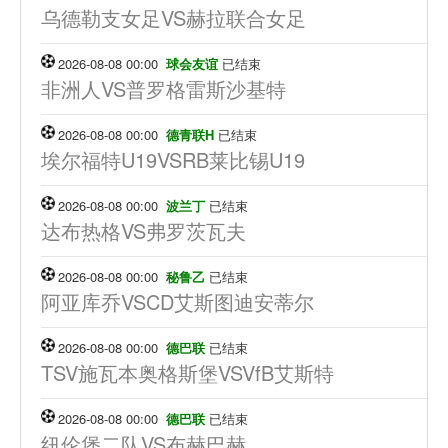
乌德勒支女足VS赫拉联合女足
2026-08-08 00:00
球会友谊
已结束
非洲人VS普罗格雷斯沙基特
2026-08-08 00:00
德青联H
已结束
埃尔福特U19VSRB莱比锡U19
2026-08-08 00:00
波兰丁
已结束
达布热格VS弗罗茨瓦夫
2026-08-08 00:00
秘鲁乙
已结束
阿亚库乔VSCD艾斯图迪安蒂尔
2026-08-08 00:00
德巴联
已结束
TSV施瓦本奥格斯堡VSVfB艾斯特
2026-08-08 00:00
德巴联
已结束
纽伦堡二队VS布赫巴赫