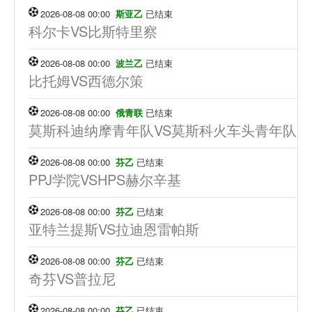
2026-08-08 00:00
斯亚乙
已结束
科尔卡VS比斯特里察
2026-08-08 00:00
波兰乙
已结束
比托姆VS西德尔策
2026-08-08 00:00
俄青联
已结束
莫斯科迪纳摩青年队VS莫斯科火车头青年队
2026-08-08 00:00
芬乙
已结束
PPJ学院VSHPS赫尔辛基
2026-08-08 00:00
芬乙
已结束
亚特兰提斯VS拉迪恩雷帕斯
2026-08-08 00:00
芬乙
已结束
奇芬VS普拉尼
2026-08-08 00:00
芬乙
已结束