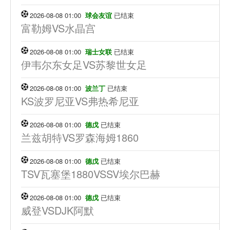
2026-08-08 01:00
球会友谊
已结束
富勒姆VS水晶宫
2026-08-08 01:00
瑞士女联
已结束
伊韦尔东女足VS苏黎世女足
2026-08-08 01:00
波兰丁
已结束
KS波罗尼亚VS弗热希尼亚
2026-08-08 01:00
德戊
已结束
兰兹胡特VS罗森海姆1860
2026-08-08 01:00
德戊
已结束
TSV瓦塞堡1880VSSV埃尔巴赫
2026-08-08 01:00
德戊
已结束
威登VSDJK阿默