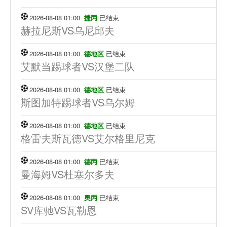
2026-08-08 01:00
捷丙
已结束
赫拉尼斯VS乌尼邱夫
2026-08-08 01:00
德地区
已结束
艾默当踢球者VS汉堡二队
2026-08-08 01:00
德地区
已结束
斯图加特踢球者VS乌尔姆
2026-08-08 01:00
德地区
已结束
格雷夫斯瓦德VS艾尔格里尼克
2026-08-08 01:00
德丙
已结束
曼海姆VS杜塞尔多夫
2026-08-08 01:00
奥丙
已结束
SV库驰VS瓦勒恩