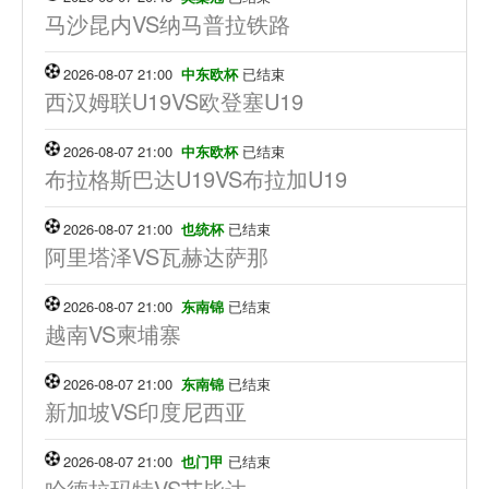
马沙昆内VS纳马普拉铁路
2026-08-07 21:00
中东欧杯
已结束
西汉姆联U19VS欧登塞U19
2026-08-07 21:00
中东欧杯
已结束
布拉格斯巴达U19VS布拉加U19
2026-08-07 21:00
也统杯
已结束
阿里塔泽VS瓦赫达萨那
2026-08-07 21:00
东南锦
已结束
越南VS柬埔寨
2026-08-07 21:00
东南锦
已结束
新加坡VS印度尼西亚
2026-08-07 21:00
也门甲
已结束
哈德拉玛特VS艾毕达