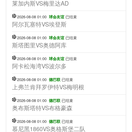
莱加内斯VS梅里达AD
2026-08-08 01:00
球会友谊
已结束
阿尔瓦塞特VS埃登斯
2026-08-08 01:00
球会友谊
已结束
斯塔图里VS奥德阿库
2026-08-08 01:00
球会友谊
已结束
阿卡松海湾VS波尔多
2026-08-08 01:00
德巴联
已结束
上弗兰肯拜罗伊特VS梅明根
2026-08-08 01:00
德巴联
已结束
奥布斯塔特VS布格豪森
2026-08-08 01:00
德巴联
已结束
慕尼黑1860VS奥格斯堡二队