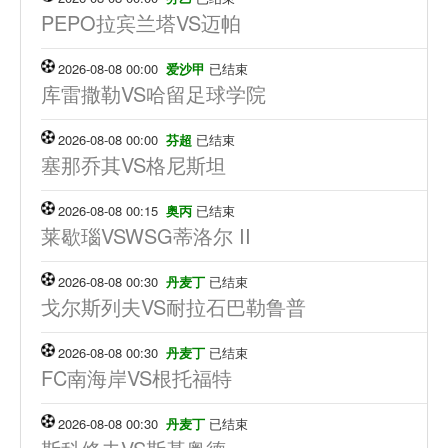
PEPO拉宾兰塔VS迈帕
2026-08-08 00:00
爱沙甲
已结束
库雷撒勒VS哈留足球学院
2026-08-08 00:00
芬超
已结束
塞那乔其VS格尼斯坦
2026-08-08 00:15
奥丙
已结束
莱歇瑙VSWSG蒂洛尔 II
2026-08-08 00:30
丹麦丁
已结束
戈尔斯列夫VS耐拉石巴勒鲁普
2026-08-08 00:30
丹麦丁
已结束
FC南海岸VS根托福特
2026-08-08 00:30
丹麦丁
已结束