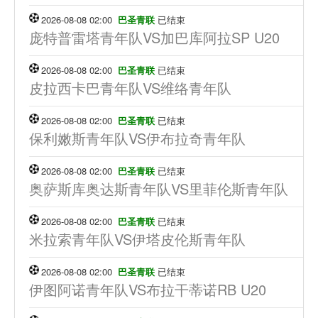
2026-08-08 02:00
巴圣青联
已结束
庞特普雷塔青年队VS加巴库阿拉SP U20
2026-08-08 02:00
巴圣青联
已结束
皮拉西卡巴青年队VS维络青年队
2026-08-08 02:00
巴圣青联
已结束
保利嫩斯青年队VS伊布拉奇青年队
2026-08-08 02:00
巴圣青联
已结束
奥萨斯库奥达斯青年队VS里菲伦斯青年队
2026-08-08 02:00
巴圣青联
已结束
米拉索青年队VS伊塔皮伦斯青年队
2026-08-08 02:00
巴圣青联
已结束
伊图阿诺青年队VS布拉干蒂诺RB U20