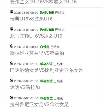
爱尔兰女篮U16VS希腊女篮U16
2026-08-08 00:30
欧锦U16B
已结束
瑞典U16VS波黑U16
2026-08-08 00:30
欧锦U16B
已结束
北马其顿U16VS冰岛U16
2026-08-08 00:45
白俄超
已结束
斯拉维亚莫兹里VS第聂伯
2026-08-08 01:00
球会友谊
已结束
巴达洛纳女足VS比利亚雷亚尔女足
2026-08-08 01:00
球会友谊
已结束
休达VS马拉加
2026-08-08 01:00
球会友谊
已结束
拉科鲁尼亚女足VS希洪女足