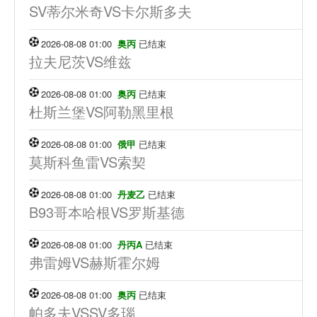
SV蒂尔米奇VS卡尔斯多夫
2026-08-08 01:00
奥丙
已结束
拉夫尼茨VS维兹
2026-08-08 01:00
奥丙
已结束
杜斯兰堡VS阿勒黑里根
2026-08-08 01:00
俄甲
已结束
莫斯科鱼雷VS索契
2026-08-08 01:00
丹麦乙
已结束
B93哥本哈根VS罗斯基德
2026-08-08 01:00
丹丙A
已结束
弗雷姆VS赫斯霍尔姆
2026-08-08 01:00
奥丙
已结束
帕多夫VSSV多瑙