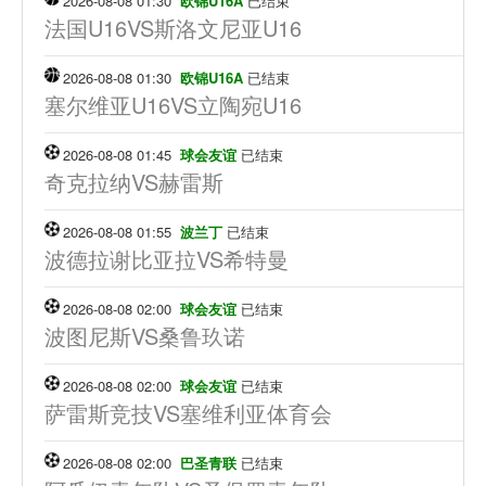
2026-08-08 01:30
欧锦U16A
已结束
法国U16VS斯洛文尼亚U16
2026-08-08 01:30
欧锦U16A
已结束
塞尔维亚U16VS立陶宛U16
2026-08-08 01:45
球会友谊
已结束
奇克拉纳VS赫雷斯
2026-08-08 01:55
波兰丁
已结束
波德拉谢比亚拉VS希特曼
2026-08-08 02:00
球会友谊
已结束
波图尼斯VS桑鲁玖诺
2026-08-08 02:00
球会友谊
已结束
萨雷斯竞技VS塞维利亚体育会
2026-08-08 02:00
巴圣青联
已结束