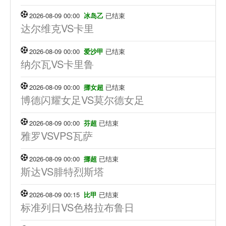
2026-08-09 00:00
冰岛乙
已结束
达尔维克VS卡里
2026-08-09 00:00
爱沙甲
已结束
纳尔瓦VS卡里鲁
2026-08-09 00:00
挪女超
已结束
博德闪耀女足VS莫尔德女足
2026-08-09 00:00
芬超
已结束
雅罗VSVPS瓦萨
2026-08-09 00:00
挪超
已结束
斯达VS腓特烈斯塔
2026-08-09 00:15
比甲
已结束
标准列日VS色格拉布鲁日