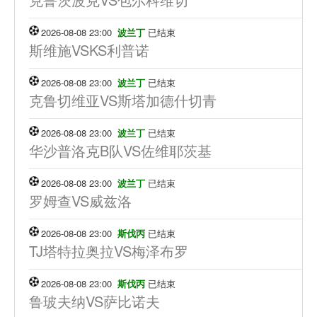
2026-08-08 23:00
波兰丁
已结束
斯维施VSKS利普诺
2026-08-08 23:00
波兰丁
已结束
克鲁切维亚VS斯塔加德什切青
2026-08-08 23:00
波兰丁
已结束
华沙普洛克B队VS佐维耶茨基
2026-08-08 23:00
波兰丁
已结束
罗姆查VS威兹洛
2026-08-08 23:00
斯伐丙
已结束
TJ塔特拉奥拉VS梅泽布罗
2026-08-08 23:00
斯伐丙
已结束
鲁玻夫纳VS萨比诺夫