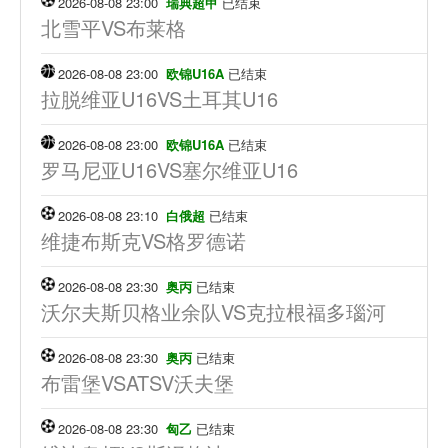
2026-08-08 23:00
瑞典超甲
已结束
北雪平VS布莱格
2026-08-08 23:00
欧锦U16A
已结束
拉脱维亚U16VS土耳其U16
2026-08-08 23:00
欧锦U16A
已结束
罗马尼亚U16VS塞尔维亚U16
2026-08-08 23:10
白俄超
已结束
维捷布斯克VS格罗德诺
2026-08-08 23:30
奥丙
已结束
沃尔夫斯贝格业余队VS克拉根福多瑙河
2026-08-08 23:30
奥丙
已结束
布雷堡VSATSV沃夫堡
2026-08-08 23:30
匈乙
已结束