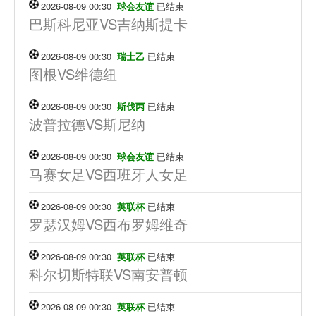
2026-08-09 00:30
球会友谊
已结束
巴斯科尼亚VS吉纳斯提卡
2026-08-09 00:30
瑞士乙
已结束
图根VS维德纽
2026-08-09 00:30
斯伐丙
已结束
波普拉德VS斯尼纳
2026-08-09 00:30
球会友谊
已结束
马赛女足VS西班牙人女足
2026-08-09 00:30
英联杯
已结束
罗瑟汉姆VS西布罗姆维奇
2026-08-09 00:30
英联杯
已结束
科尔切斯特联VS南安普顿
2026-08-09 00:30
英联杯
已结束