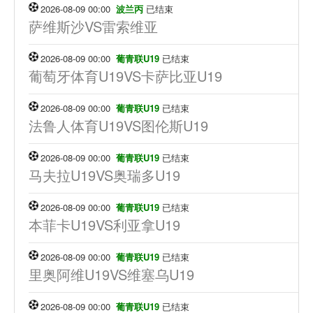
2026-08-09 00:00
波兰丙
已结束
萨维斯沙VS雷索维亚
2026-08-09 00:00
葡青联U19
已结束
葡萄牙体育U19VS卡萨比亚U19
2026-08-09 00:00
葡青联U19
已结束
法鲁人体育U19VS图伦斯U19
2026-08-09 00:00
葡青联U19
已结束
马夫拉U19VS奥瑞多U19
2026-08-09 00:00
葡青联U19
已结束
本菲卡U19VS利亚拿U19
2026-08-09 00:00
葡青联U19
已结束
里奥阿维U19VS维塞乌U19
2026-08-09 00:00
葡青联U19
已结束