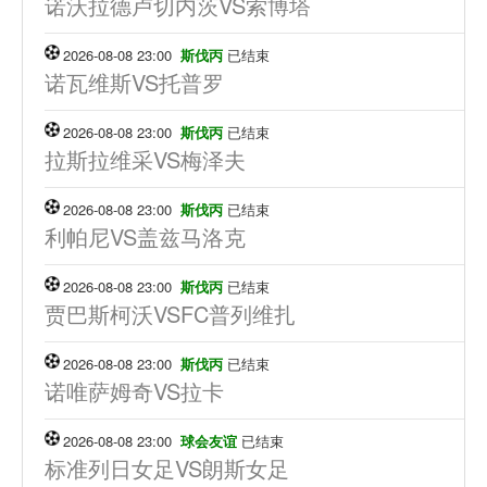
诺沃拉德卢切内茨VS索博塔
2026-08-08 23:00
斯伐丙
已结束
诺瓦维斯VS托普罗
2026-08-08 23:00
斯伐丙
已结束
拉斯拉维采VS梅泽夫
2026-08-08 23:00
斯伐丙
已结束
利帕尼VS盖兹马洛克
2026-08-08 23:00
斯伐丙
已结束
贾巴斯柯沃VSFC普列维扎
2026-08-08 23:00
斯伐丙
已结束
诺唯萨姆奇VS拉卡
2026-08-08 23:00
球会友谊
已结束
标准列日女足VS朗斯女足