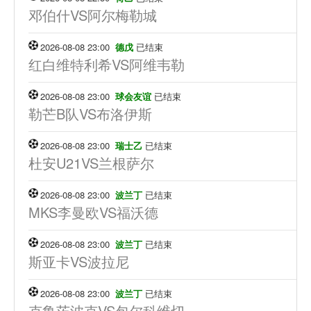
邓伯什VS阿尔梅勒城
2026-08-08 23:00
德戊
已结束
红白维特利希VS阿维韦勒
2026-08-08 23:00
球会友谊
已结束
勒芒B队VS布洛伊斯
2026-08-08 23:00
瑞士乙
已结束
杜安U21VS兰根萨尔
2026-08-08 23:00
波兰丁
已结束
MKS李曼欧VS福沃德
2026-08-08 23:00
波兰丁
已结束
斯亚卡VS波拉尼
2026-08-08 23:00
波兰丁
已结束
克鲁茨波克VS包尔科维切