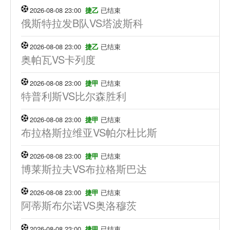
2026-08-08 23:00
捷乙
已结束
俄斯特拉发B队VS塔波斯科
2026-08-08 23:00
捷乙
已结束
奥帕瓦VS卡列度
2026-08-08 23:00
捷甲
已结束
特普利斯VS比尔森胜利
2026-08-08 23:00
捷甲
已结束
布拉格斯拉维亚VS帕尔杜比斯
2026-08-08 23:00
捷甲
已结束
博莱斯拉夫VS布拉格斯巴达
2026-08-08 23:00
捷甲
已结束
阿蒂斯布尔诺VS奥洛穆茨
2026-08-08 23:00
捷甲
已结束