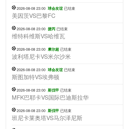
2026-08-08 23:00
球会友谊
已结束
美因茨VS巴黎FC
2026-08-08 23:00
捷丙
已结束
维特科维斯VS哈维瓦
2026-08-08 23:00
摩尔超
已结束
波利塔尼卡VS米尔沙米
2026-08-08 23:00
球会友谊
已结束
斯图加特VS埃弗顿
2026-08-08 23:00
斯伐甲
已结束
MFK巴耶卡VS国际巴迪斯拉华
2026-08-08 23:00
斯伐甲
已结束
班尼卡莱奥塔VS马尔泽尼斯