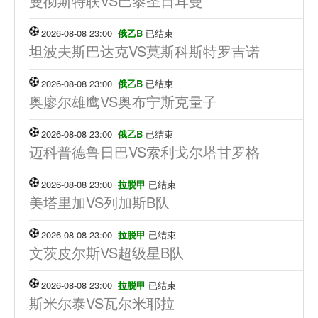
曼彻斯特联VS巴黎圣日耳曼
2026-08-08 23:00
俄乙B
已结束
坦波夫斯巴达克VS莫斯科斯特罗吉诺
2026-08-08 23:00
俄乙B
已结束
奥廖尔雄鹰VS奥布宁斯克量子
2026-08-08 23:00
俄乙B
已结束
迈科普德鲁日巴VS索利戈尔塔甘罗格
2026-08-08 23:00
拉脱甲
已结束
美塔里加VS列加斯B队
2026-08-08 23:00
拉脱甲
已结束
文茨皮尔斯VS超级星B队
2026-08-08 23:00
拉脱甲
已结束
斯米尔泰VS瓦尔米耶拉