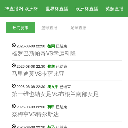
25直播网-欧洲杯
世界杯直播
欧洲杯直播
英超直播
热门赛事
篮球直播
足球直播
2026-08-08 22:30
德丙
已结束
格罗巴斯帕奇VS幸运科隆
2026-08-08 22:30
葡超
已结束
马里迪莫VS卡萨比亚
2026-08-08 22:30
奥女甲
已结束
第一维也纳女足VS布根兰南部女足
2026-08-08 22:30
荷甲
已结束
奈梅亨VS特尔斯达
2026-08-08 22:30
荷乙
已结束