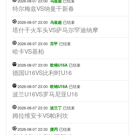
2026-08-07 23:00
乌兹超
已结束
特尔梅兹VS纳曼干新春
2026-08-07 23:00
乌兹超
已结束
塔什干火车头VS萨马尔罕迪纳摩
2026-08-07 23:00
芬甲
已结束
哈卡VS基柏
2026-08-07 23:00
欧锦U16A
已结束
德国U16VS比利时U16
2026-08-07 23:00
欧锦U16A
已结束
波兰U16VS罗马尼亚U16
2026-08-07 23:30
波兰丁
已结束
姆拉维安卡VS帕利坎
2026-08-07 23:30
捷丙
已结束