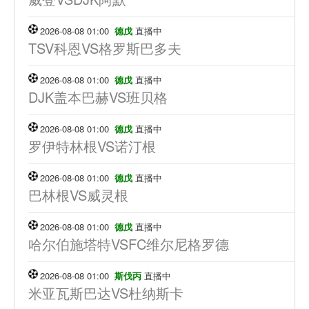
2026-08-08 01:00
德戊
直播中
TSV科恩VS格罗斯巴多夫
2026-08-08 01:00
德戊
直播中
DJK盖本巴赫VS班贝格
2026-08-08 01:00
德戊
直播中
罗伊特林根VS诺汀根
2026-08-08 01:00
德戊
直播中
巴林根VS威灵根
2026-08-08 01:00
德戊
直播中
哈尔伯施塔特VSFC维尔尼格罗德
2026-08-08 01:00
斯伐丙
直播中
米亚瓦斯巴达VS杜纳斯卡