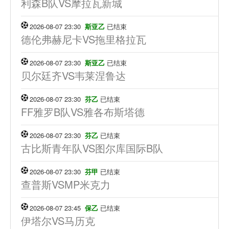
利森B队VS摩拉瓦新城
2026-08-07 23:30
斯亚乙
已结束
德伦弗赫尼卡VS拖里格拉瓦
2026-08-07 23:30
斯亚乙
已结束
贝尔廷齐VS韦莱涅鲁达
2026-08-07 23:30
芬乙
已结束
FF雅罗B队VS雅各布斯塔德
2026-08-07 23:30
芬乙
已结束
古比斯青年队VS图尔库国际B队
2026-08-07 23:30
芬甲
已结束
查普斯VSMP米克力
2026-08-07 23:45
保乙
已结束
伊塔尔VS马历克