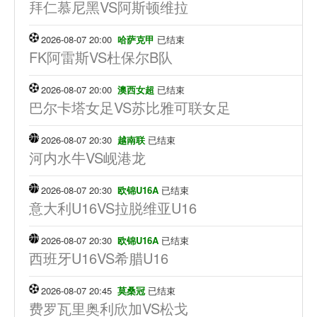
拜仁慕尼黑VS阿斯顿维拉
2026-08-07 20:00
哈萨克甲
已结束
FK阿雷斯VS杜保尔B队
2026-08-07 20:00
澳西女超
已结束
巴尔卡塔女足VS苏比雅可联女足
2026-08-07 20:30
越南联
已结束
河内水牛VS岘港龙
2026-08-07 20:30
欧锦U16A
已结束
意大利U16VS拉脱维亚U16
2026-08-07 20:30
欧锦U16A
已结束
西班牙U16VS希腊U16
2026-08-07 20:45
莫桑冠
已结束
费罗瓦里奥利欣加VS松戈