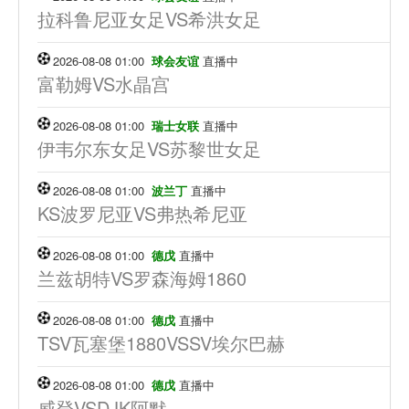
拉科鲁尼亚女足VS希洪女足
2026-08-08 01:00
球会友谊
直播中
富勒姆VS水晶宫
2026-08-08 01:00
瑞士女联
直播中
伊韦尔东女足VS苏黎世女足
2026-08-08 01:00
波兰丁
直播中
KS波罗尼亚VS弗热希尼亚
2026-08-08 01:00
德戊
直播中
兰兹胡特VS罗森海姆1860
2026-08-08 01:00
德戊
直播中
TSV瓦塞堡1880VSSV埃尔巴赫
2026-08-08 01:00
德戊
直播中
威登VSDJK阿默