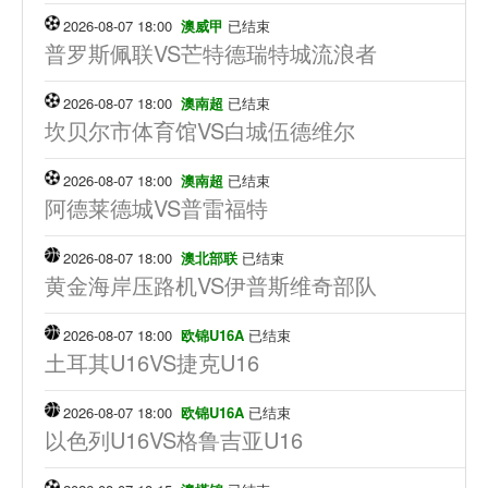
2026-08-07 18:00
澳威甲
已结束
普罗斯佩联VS芒特德瑞特城流浪者
2026-08-07 18:00
澳南超
已结束
坎贝尔市体育馆VS白城伍德维尔
2026-08-07 18:00
澳南超
已结束
阿德莱德城VS普雷福特
2026-08-07 18:00
澳北部联
已结束
黄金海岸压路机VS伊普斯维奇部队
2026-08-07 18:00
欧锦U16A
已结束
土耳其U16VS捷克U16
2026-08-07 18:00
欧锦U16A
已结束
以色列U16VS格鲁吉亚U16