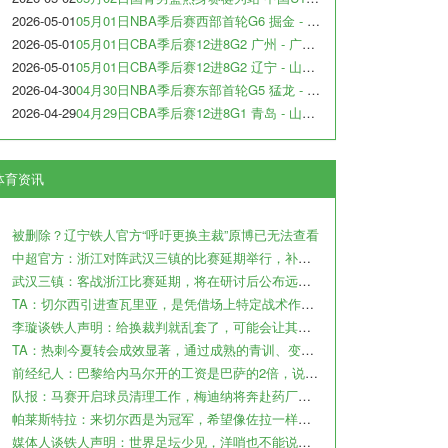
2026-05-01
05月01日NBA季后赛西部首轮G6 掘金 - 森林狼 全场录像
2026-05-01
05月01日CBA季后赛12进8G2 广州 - 广东 全场录像
2026-05-01
05月01日CBA季后赛12进8G2 辽宁 - 山东 全场录像
2026-04-30
04月30日NBA季后赛东部首轮G5 猛龙 - 骑士 全场录像
2026-04-29
04月29日CBA季后赛12进8G1 青岛 - 山西 全场录像
体育资讯
被删除？辽宁铁人官方“呼吁更换主裁”原博已无法查看
中超官方：浙江对阵武汉三镇的比赛延期举行，补赛时间另行通知
武汉三镇：客战浙江比赛延期，将在研讨后公布远征球迷的补偿方案
TA：切尔西引进查瓦里亚，是凭借场上特定战术作用被选中的即战力
李璇谈铁人声明：给换裁判就乱套了，可能会让其他裁判产生共情
TA：热刺今夏转会成效显著，通过成熟的青训、变现完成阵容迭代
前经纪人：巴黎给内马尔开的工资是巴萨的2倍，说到底还是钱
队报：马赛开启球员清理工作，梅迪纳将奔赴药厂，鲁利将加盟曼城
帕莱斯特拉：来切尔西是为冠军，希望像佐拉一样成为蓝军传奇
媒体人谈铁人声明：世界足坛少见，洋哨也不能说判罚就没问题