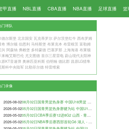
篮甲直播
NBL直播
CBA直播
NBA直播
足球直播
篮
热门球队
米德尔斯堡
北京国安
瓦克蒂罗尔
萨尔茨堡红牛
西布罗姆
维奇
博尔顿
伯恩利
马特斯堡
布莱克本
布雷根茨
富勒姆
门兴
阿森纳
弗赖堡
多特蒙德
巴塞罗那
上海海港
布莱顿
不来梅艾斯巴伦
尤文图德
首尔三星雷电
蔚山现代太阳神
水原KT音速弹
奥林匹亚科斯
伯明翰
德比郡
昌原LG猎隼
莫斯科中央陆军
比勒菲尔德
特雷维索
热门录像
2026-08-02
08月02日国青男篮热身赛 中国U18男篮 - 纽纳华丁闪电队 全场录像
2026-05-02
05月02日国青男篮热身赛犍为站 中国U17男篮 - 犹他预科篮球队 全场录像
2026-05-02
05月02日CBA季后赛12进8G2 山西 - 青岛 全场录像
2026-05-02
05月02日NBA季后赛西部首轮G6 湖人 - 火箭 全场录像
2026-05-02
05月02日国青男篮热身赛犍为站 中国U17男篮 - 阿尔法学院 全场录像